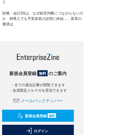
と
財務・会計DXは、なぜ経営判断につながらないの
か BI導入でも予実差異の説明に終始……変革の
要諦は
新規会員登録
のご案内
無料
・全ての過去記事が閲覧できます
・会員限定メルマガを受信できます
メールバックナンバー
新規会員登録
無料
ログイン