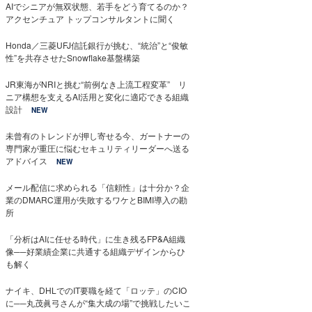
AIでシニアが無双状態、若手をどう育てるのか？
アクセンチュア トップコンサルタントに聞く
Honda／三菱UFJ信託銀行が挑む、“統治”と“俊敏
性”を共存させたSnowflake基盤構築
JR東海がNRIと挑む“前例なき上流工程変革” リ
ニア構想を支えるAI活用と変化に適応できる組織
設計
NEW
未曾有のトレンドが押し寄せる今、ガートナーの
専門家が重圧に悩むセキュリティリーダーへ送る
アドバイス
NEW
メール配信に求められる「信頼性」は十分か？企
業のDMARC運用が失敗するワケとBIMI導入の勘
所
「分析はAIに任せる時代」に生き残るFP&A組織
像──好業績企業に共通する組織デザインからひ
も解く
ナイキ、DHLでのIT要職を経て「ロッテ」のCIO
に──丸茂眞弓さんが“集大成の場”で挑戦したいこ