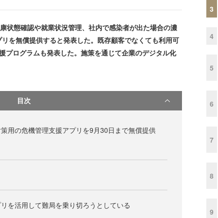
3
社員の健康状態確認や就業状況管理、社内で感染者が出た場合の濃
4
プリを無償提供すると発表した。既存顧客でなくても利用可
支援プログラムも発表した。施策を通じて企業のデジタル化
5
目次
6
策用の危機管理支援アプリを9月30日まで無償提供
7
8
プリを活用して難局を乗り切ろうとしている
9