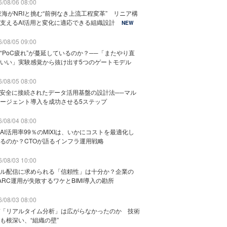
/08/06 08:00
東海がNRIと挑む“前例なき上流工程変革” リニア構
支えるAI活用と変化に適応できる組織設計
NEW
/08/05 09:00
“PoC疲れ”が蔓延しているのか？──「またやり直
いい」実験感覚から抜け出す5つのゲートモデル
/08/05 08:00
と安全に接続されたデータ活用基盤の設計法──マル
ージェント導入を成功させる5ステップ
/08/04 08:00
AI活用率99％のMIXIは、いかにコストを最適化し
るのか？CTOが語るインフラ運用戦略
/08/03 10:00
ル配信に求められる「信頼性」は十分か？企業の
ARC運用が失敗するワケとBIMI導入の勘所
/08/03 08:00
「リアルタイム分析」は広がらなかったのか 技術
も根深い、“組織の壁”