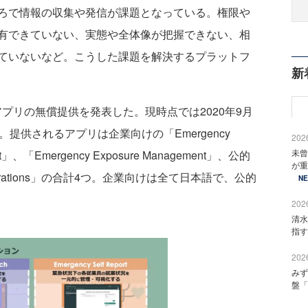
ろで情報の収集や発信が課題となっている。権限や
有できていない、実態や全体像が把握できない、相
ていないなど。こうした課題を解決するプラットフ
新
援アプリの無償提供を発表した。現時点では2020年9月
提供されるアプリは企業向けの「Emergency
2026
未曾
ort」、「Emergency Exposure Management」、公的
が重
 Operations」の合計4つ。企業向けは全て日本語で、公的
N
2026
清水
指す
2026
みず
盤「