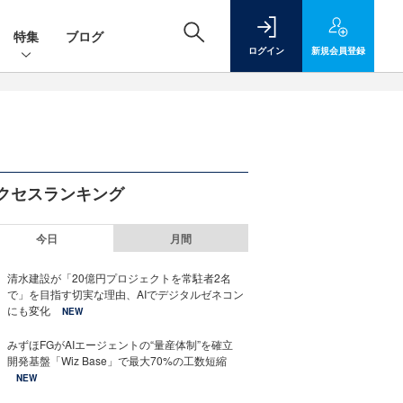
特集
ブログ
ログイン
新規
会員登録
クセスランキング
今日
月間
清水建設が「20億円プロジェクトを常駐者2名
で」を目指す切実な理由、AIでデジタルゼネコン
にも変化
NEW
みずほFGがAIエージェントの“量産体制”を確立
開発基盤「Wiz Base」で最大70%の工数短縮
NEW