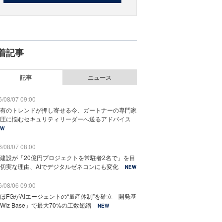
着記事
記事
ニュース
/08/07 09:00
有のトレンドが押し寄せる今、ガートナーの専門家
圧に悩むセキュリティリーダーへ送るアドバイス
EW
/08/07 08:00
建設が「20億円プロジェクトを常駐者2名で」を目
切実な理由、AIでデジタルゼネコンにも変化
NEW
/08/06 09:00
ほFGがAIエージェントの“量産体制”を確立 開発基
Wiz Base」で最大70%の工数短縮
NEW