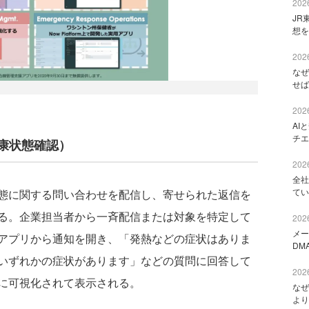
2026
JR
想を
2026
なぜ
せば
2026
AI
チエ
の健康状態確認）
2026
全社
てい
態に関する問い合わせを配信し、寄せられた返信を
る。企業担当者から一斉配信または対象を特定して
2026
メー
アプリから通知を開き、「発熱などの症状はありま
DM
いずれかの症状があります」などの質問に回答して
2026
に可視化されて表示される。
なぜ
より