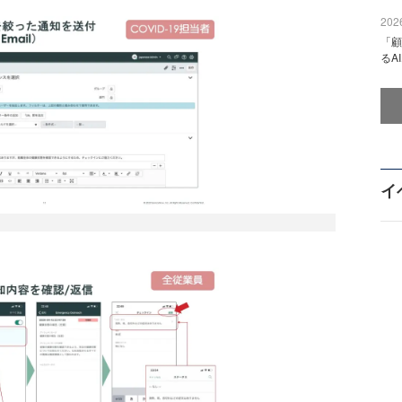
2026
「顧
るA
イ