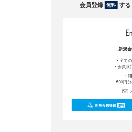
会員登録
する
無料
新規会
・全ての
・会員限
・翔
500円
新規会員登録
無料