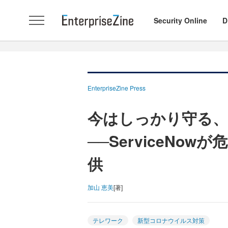
Security Online
D
EnterpriseZine Press
今はしっかり守る
──ServiceNo
供
加山 恵美
[著]
テレワーク
新型コロナウイルス対策