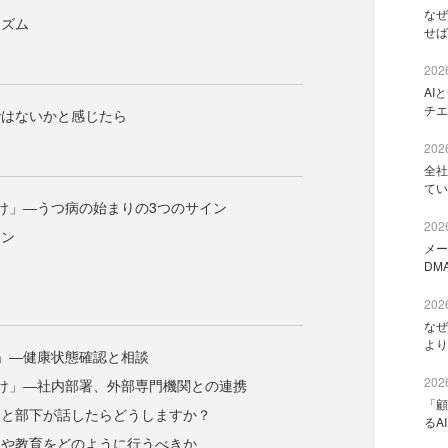
なぜ
ニズム
せば
2026
AI
チエ
ではないかと感じたら
2026
全社
てい
け」―うつ病の始まりの3つのサイン
2026
イン
メー
ン
DM
ン
2026
なぜ
より
」―健康状態確認と相談
2026
け」―社内部署、外部専門機関との連携
「顧
」と部下が話したらどうしますか？
るA
知や教育をどのように行うべきか