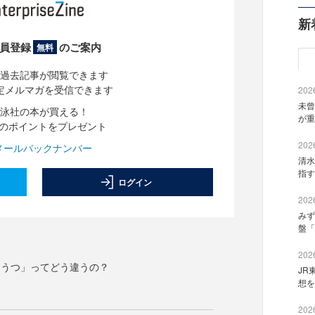
新
員登録
のご案内
無料
過去記事が閲覧できます
定メルマガを受信できます
2026
未曾
泳社の本が買える！
が重
分のポイントをプレゼント
2026
メールバックナンバー
清水
指す
ログイン
2026
みず
盤「
2026
「うつ」ってどう違うの？
JR
想を
2026