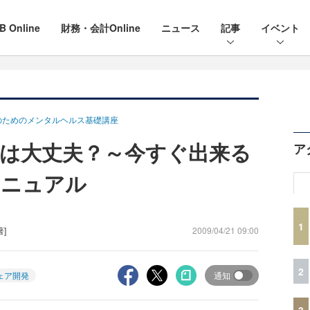
B Online
財務・会計Online
ニュース
記事
イベント
のためのメンタルヘルス基礎講座
は大丈夫？～今すぐ出来る
ア
マニュアル
1
著]
2009/04/21 09:00
2
ェア開発
通知
3