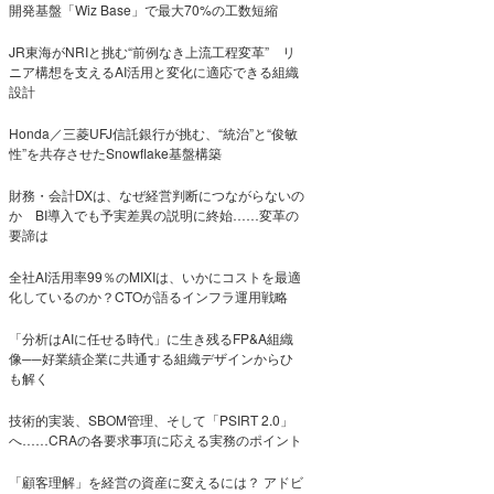
開発基盤「Wiz Base」で最大70%の工数短縮
JR東海がNRIと挑む“前例なき上流工程変革” リ
ニア構想を支えるAI活用と変化に適応できる組織
設計
Honda／三菱UFJ信託銀行が挑む、“統治”と“俊敏
性”を共存させたSnowflake基盤構築
財務・会計DXは、なぜ経営判断につながらないの
か BI導入でも予実差異の説明に終始……変革の
要諦は
全社AI活用率99％のMIXIは、いかにコストを最適
化しているのか？CTOが語るインフラ運用戦略
「分析はAIに任せる時代」に生き残るFP&A組織
像──好業績企業に共通する組織デザインからひ
も解く
技術的実装、SBOM管理、そして「PSIRT 2.0」
へ……CRAの各要求事項に応える実務のポイント
「顧客理解」を経営の資産に変えるには？ アドビ