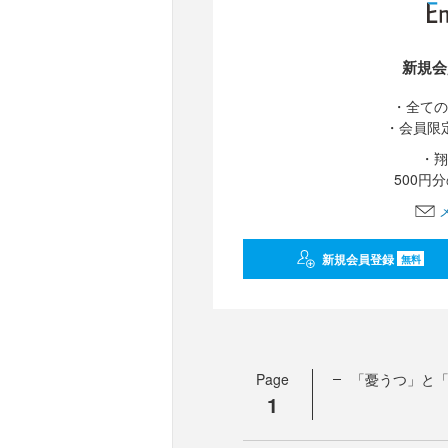
新規会
・全ての
・会員限
・翔
500円
新規会員登録
無料
Page
「憂うつ」と
1