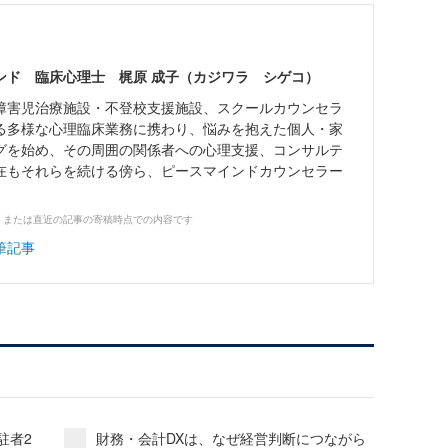
ンド 臨床心理士 梶原 成子（カジワラ シゲコ）
障害児治療施設・不登校支援施設、スクールカウンセラ
る多様な心理臨床業務に携わり、悩みを抱えた個人・家
グを始め、その周囲の関係者への心理支援、コンサルテ
在もそれらを続ける傍ら、ピースマインドカウンセラー
、または直近の記事の寄稿時点での内容です
筆記事
駐者2
財務・会計DXは、なぜ経営判断につながら