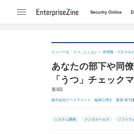
Security Online
D
メンバーを「うつ」にしない！ 管理職・プロマネ
あなたの部下や同僚
「うつ」チェック
第3回
株式会社ピースマインド 臨床心理士 梶原 成子
[
システム開発
メンタルヘルス
ソフトウ