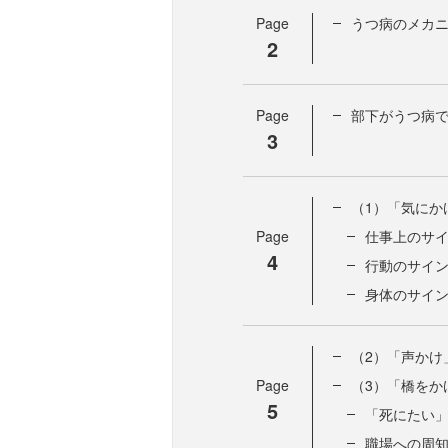
Page
うつ病のメカ
2
Page
部下がうつ病
3
（1）「気にか
Page
仕事上のサ
4
行動のサイ
身体のサイ
（2）「声かけ
Page
（3）「橋をか
5
「死にたい
職場への周