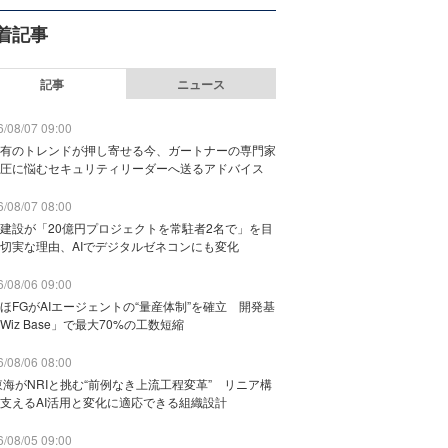
着記事
記事
ニュース
/08/07 09:00
有のトレンドが押し寄せる今、ガートナーの専門家
圧に悩むセキュリティリーダーへ送るアドバイス
/08/07 08:00
建設が「20億円プロジェクトを常駐者2名で」を目
切実な理由、AIでデジタルゼネコンにも変化
/08/06 09:00
ほFGがAIエージェントの“量産体制”を確立 開発基
Wiz Base」で最大70%の工数短縮
/08/06 08:00
東海がNRIと挑む“前例なき上流工程変革” リニア構
支えるAI活用と変化に適応できる組織設計
/08/05 09:00