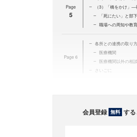
Page
（3）「橋をかけ」―
5
「死にたい」と部
職場への周知や教
各所との連携の取り
医療機関
Page
6
医療機関以外の相
さいごに
会員登録
する
無料