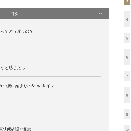
目次
4
」ってどう違うの？
5
6
いかと感じたら
7
うつ病の始まりの3つのサイン
8
9
康状態確認と相談
10