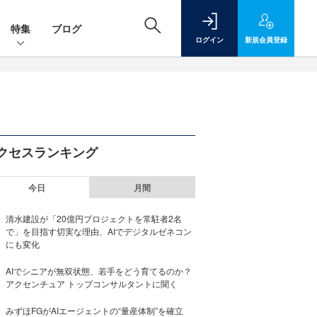
特集
ブログ
ログイン
新規
会員登録
クセスランキング
今日
月間
清水建設が「20億円プロジェクトを常駐者2名
で」を目指す切実な理由、AIでデジタルゼネコン
にも変化
AIでシニアが無双状態、若手をどう育てるのか？
アクセンチュア トップコンサルタントに聞く
みずほFGがAIエージェントの“量産体制”を確立