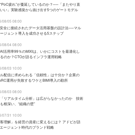
“PoC疲れ”が蔓延しているのか？──「またやり直
いい」実験感覚から抜け出す5つのゲートモデル
/08/05 08:00
と安全に接続されたデータ活用基盤の設計法──マル
ージェント導入を成功させる5ステップ
/08/04 08:00
AI活用率99％のMIXIは、いかにコストを最適化し
るのか？CTOが語るインフラ運用戦略
/08/03 10:00
ル配信に求められる「信頼性」は十分か？企業の
ARC運用が失敗するワケとBIMI導入の勘所
/08/03 08:00
「リアルタイム分析」は広がらなかったのか 技術
も根深い、“組織の壁”
/07/31 10:00
客理解」を経営の資産に変えるには？ アドビが語
Iエージェント時代のブランド戦略