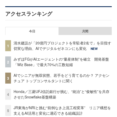
アクセスランキング
今日
月間
清水建設が「20億円プロジェクトを常駐者2名で」を目指す
1
切実な理由、AIでデジタルゼネコンにも変化
NEW
みずほFGがAIエージェントの“量産体制”を確立 開発基盤
2
「Wiz Base」で最大70%の工数短縮
AIでシニアが無双状態、若手をどう育てるのか？ アクセン
3
チュア トップコンサルタントに聞く
Honda／三菱UFJ信託銀行が挑む、“統治”と“俊敏性”を共存
4
させたSnowflake基盤構築
JR東海がNRIと挑む“前例なき上流工程変革” リニア構想を
5
支えるAI活用と変化に適応できる組織設計