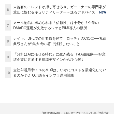
未曾有のトレンドが押し寄せる今、ガートナーの専門家が
6
重圧に悩むセキュリティリーダーへ送るアドバイス
NEW
メール配信に求められる「信頼性」は十分か？企業の
7
DMARC運用が失敗するワケとBIMI導入の勘所
ナイキ、DHLでのIT要職を経て「ロッテ」のCIOに──丸茂
8
眞弓さんが“集大成の場”で挑戦したいこと
「分析はAIに任せる時代」に生き残るFP&A組織像──好業
9
績企業に共通する組織デザインからひも解く
全社AI活用率99％のMIXIは、いかにコストを最適化してい
10
るのか？CTOが語るインフラ運用戦略
「EnterpriseZine」（エンタープライズジン）は、翔泳社が