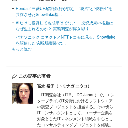
Honda／三菱UFJ信託銀行が挑む、“統治”と“俊敏性”を
共存させたSnowflake基...
AIだけに投資しても成果はでない──投資成果の格差は
なぜ生まれるのか？ 実態調査が浮き彫り...
パナソニック コネクト／NTTドコモに見る、Snowflake
を駆使した“AI現場実装”の...
もっと読む
この記事の著者
冨永 裕子（トミナガ ユウコ）
IT調査会社（ITR、IDC Japan）で、エン
タープライズIT分野におけるソフトウエア
の調査プロジェクトを担当する。その傍ら
ITコンサルタントとして、ユーザー企業を
対象としたITマネジメント領域を中心とし
たコンサルティングプロジェクトを経験。