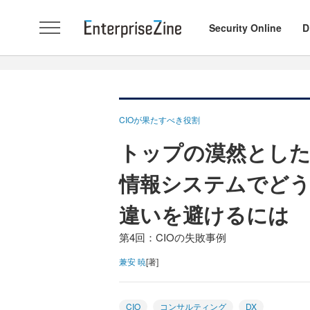
Security Online
D
CIOが果たすべき役割
トップの漠然とし
情報システムでど
違いを避けるには
第4回：CIOの失敗事例
兼安 暁
[著]
CIO
コンサルティング
DX