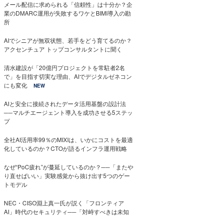
メール配信に求められる「信頼性」は十分か？企
業のDMARC運用が失敗するワケとBIMI導入の勘
所
AIでシニアが無双状態、若手をどう育てるのか？
アクセンチュア トップコンサルタントに聞く
清水建設が「20億円プロジェクトを常駐者2名
で」を目指す切実な理由、AIでデジタルゼネコン
にも変化
NEW
AIと安全に接続されたデータ活用基盤の設計法
──マルチエージェント導入を成功させる5ステッ
プ
全社AI活用率99％のMIXIは、いかにコストを最適
化しているのか？CTOが語るインフラ運用戦略
なぜ“PoC疲れ”が蔓延しているのか？──「またや
り直せばいい」実験感覚から抜け出す5つのゲー
トモデル
NEC・CISO淵上真一氏が説く「フロンティア
AI」時代のセキュリティ──「対峙すべきは未知