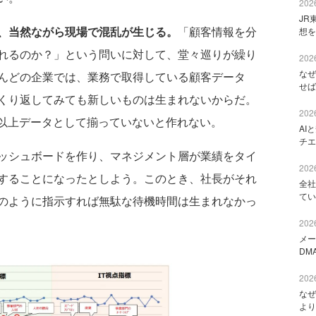
2026
JR
、当然ながら現場で混乱が生じる。
「顧客情報を分
想を
れるのか？」という問いに対して、堂々巡りが繰り
2026
なぜ
んどの企業では、業務で取得している顧客データ
せば
くり返してみても新しいものは生まれないからだ。
2026
ス以上データとして揃っていないと作れない。
AI
チエ
ッシュボードを作り、マネジメント層が業績をタイ
2026
することになったとしよう。このとき、社長がそれ
全社
てい
のように指示すれば無駄な待機時間は生まれなかっ
2026
メー
DM
2026
なぜ
より