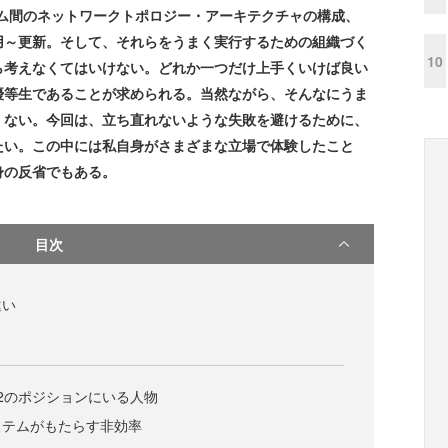
テム間のネットワークトポロジー・アーキテクチャの構成、
用～更新。そして、それらをうまく実行するための組織づく
10
ら考えなくてはいけない。どれか一つだけ上手くいけば良い
優等生であることが求められる。当然ながら、そんなにうま
くない。今回は、立ち直れないような失敗を避けるために、
たい。この中には私自身がさまざまな立場で体験したこと
身の反省でもある。
目次
違い
.2のポジションにいる人物
ステムがもたらす非効率