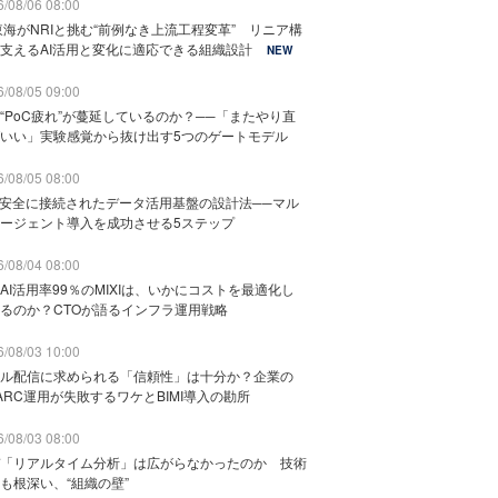
/08/06 08:00
東海がNRIと挑む“前例なき上流工程変革” リニア構
支えるAI活用と変化に適応できる組織設計
NEW
/08/05 09:00
“PoC疲れ”が蔓延しているのか？──「またやり直
いい」実験感覚から抜け出す5つのゲートモデル
/08/05 08:00
と安全に接続されたデータ活用基盤の設計法──マル
ージェント導入を成功させる5ステップ
/08/04 08:00
AI活用率99％のMIXIは、いかにコストを最適化し
るのか？CTOが語るインフラ運用戦略
/08/03 10:00
ル配信に求められる「信頼性」は十分か？企業の
ARC運用が失敗するワケとBIMI導入の勘所
/08/03 08:00
「リアルタイム分析」は広がらなかったのか 技術
も根深い、“組織の壁”