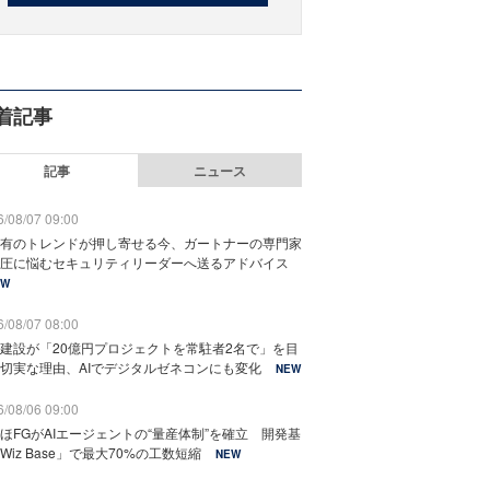
着記事
記事
ニュース
/08/07 09:00
有のトレンドが押し寄せる今、ガートナーの専門家
圧に悩むセキュリティリーダーへ送るアドバイス
EW
/08/07 08:00
建設が「20億円プロジェクトを常駐者2名で」を目
切実な理由、AIでデジタルゼネコンにも変化
NEW
/08/06 09:00
ほFGがAIエージェントの“量産体制”を確立 開発基
Wiz Base」で最大70%の工数短縮
NEW