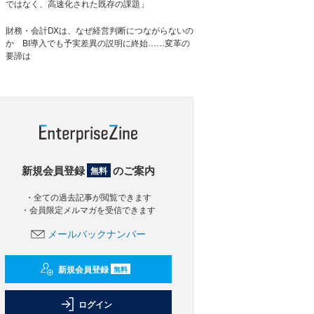
ではなく、高速化された既存の課題」
財務・会計DXは、なぜ経営判断につながらないの
か BI導入でも予実差異の説明に終始……変革の
要諦は
新規会員登録
のご案内
無料
・全ての過去記事が閲覧できます
・会員限定メルマガを受信できます
メールバックナンバー
新規会員登録
無料
ログイン