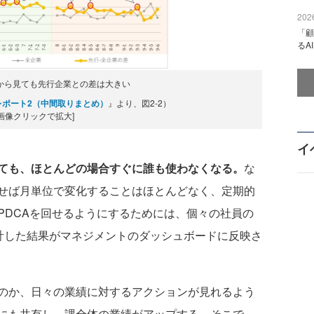
2026
「顧
るA
点から見ても先行企業との差は大きい
レポート2（中間取りまとめ）
』より、図2-2）
[画像クリックで拡大]
イ
ても、ほとんどの場合すぐに誰も使わなくなる。
な
せば月単位で変化することはほとんどなく、定期的
PDCAを回せるようにするためには、個々の社員の
集計した結果がマネジメントのダッシュボードに反映さ
のか、日々の業績に対するアクションが見れるよう
にも共有し、課全体の業績がアップする。そこで、