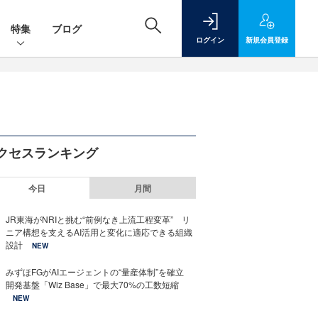
特集
ブログ
ログイン
新規
会員登録
クセスランキング
今日
月間
JR東海がNRIと挑む“前例なき上流工程変革” リ
ニア構想を支えるAI活用と変化に適応できる組織
設計
NEW
みずほFGがAIエージェントの“量産体制”を確立
開発基盤「Wiz Base」で最大70%の工数短縮
NEW