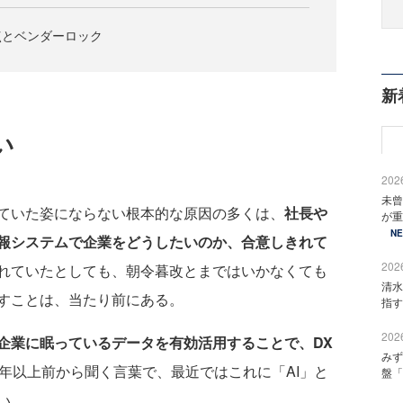
点とベンダーロック
新
い
2026
未曾
ていた姿にならない根本的な原因の多くは、
社長や
が重
N
報システムで企業をどうしたいのか、合意しきれて
2026
れていたとしても、朝令暮改とまではいかなくても
清水
すことは、当たり前にある。
指す
2026
企業に眠っているデータを有効活用することで、DX
みず
0年以上前から聞く言葉で、最近ではこれに「AI」と
盤「
い。