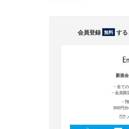
会員登録
する
無料
新規会
・全ての
・会員限
・翔
500円