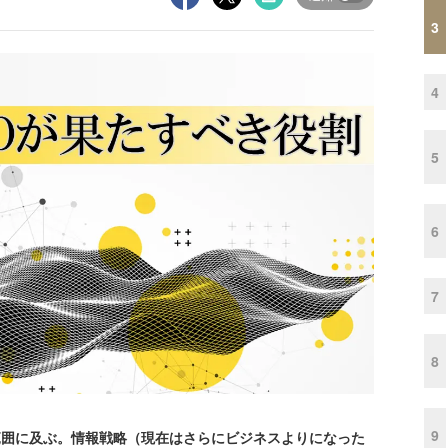
3
4
5
6
7
8
9
範囲に及ぶ。情報戦略（現在はさらにビジネスよりになった