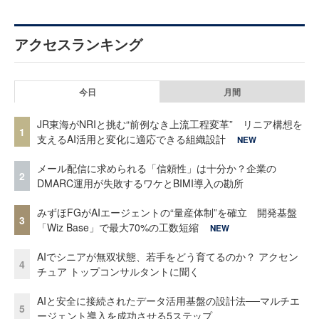
アクセスランキング
今日
月間
JR東海がNRIと挑む“前例なき上流工程変革” リニア構想を
1
支えるAI活用と変化に適応できる組織設計
NEW
メール配信に求められる「信頼性」は十分か？企業の
2
DMARC運用が失敗するワケとBIMI導入の勘所
みずほFGがAIエージェントの“量産体制”を確立 開発基盤
3
「Wiz Base」で最大70%の工数短縮
NEW
AIでシニアが無双状態、若手をどう育てるのか？ アクセン
4
チュア トップコンサルタントに聞く
AIと安全に接続されたデータ活用基盤の設計法──マルチエ
5
ージェント導入を成功させる5ステップ