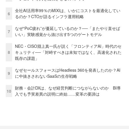
全社AI活用率99％のMIXIは、いかにコストを最適化してい
6
るのか？CTOが語るインフラ運用戦略
なぜ“PoC疲れ”が蔓延しているのか？──「またやり直せば
7
いい」実験感覚から抜け出す5つのゲートモデル
NEC・CISO淵上真一氏が説く「フロンティアAI」時代のセ
8
キュリティ──「対峙すべきは未知ではなく、高速化された
既存の課題」
なぜセールスフォースはHeadless 360を発表したのか？AI
9
に中抜きされないSaaSの生存戦略
財務・会計DXは、なぜ経営判断につながらないのか BI導
10
入でも予実差異の説明に終始……変革の要諦は