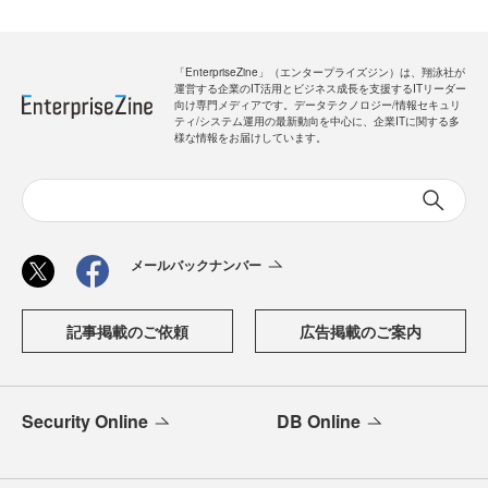
「EnterpriseZine」（エンタープライズジン）は、翔泳社が
運営する企業のIT活用とビジネス成長を支援するITリーダー
向け専門メディアです。データテクノロジー/情報セキュリ
ティ/システム運用の最新動向を中心に、企業ITに関する多
様な情報をお届けしています。
メールバックナンバー
記事掲載のご依頼
広告掲載のご案内
Security Online
DB Online