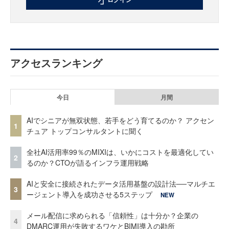
アクセスランキング
今日
月間
AIでシニアが無双状態、若手をどう育てるのか？ アクセン
1
チュア トップコンサルタントに聞く
全社AI活用率99％のMIXIは、いかにコストを最適化してい
2
るのか？CTOが語るインフラ運用戦略
AIと安全に接続されたデータ活用基盤の設計法──マルチエ
3
ージェント導入を成功させる5ステップ
NEW
メール配信に求められる「信頼性」は十分か？企業の
4
DMARC運用が失敗するワケとBIMI導入の勘所