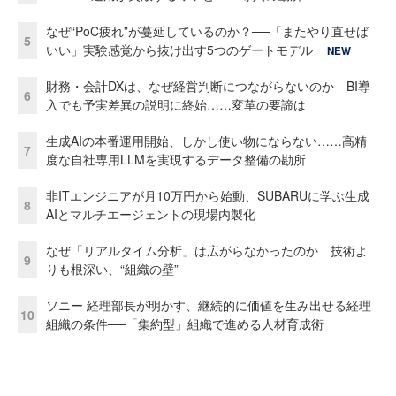
なぜ“PoC疲れ”が蔓延しているのか？──「またやり直せば
5
いい」実験感覚から抜け出す5つのゲートモデル
NEW
財務・会計DXは、なぜ経営判断につながらないのか BI導
6
入でも予実差異の説明に終始……変革の要諦は
生成AIの本番運用開始、しかし使い物にならない……高精
7
度な自社専用LLMを実現するデータ整備の勘所
非ITエンジニアが月10万円から始動、SUBARUに学ぶ生成
8
AIとマルチエージェントの現場内製化
なぜ「リアルタイム分析」は広がらなかったのか 技術よ
9
りも根深い、“組織の壁”
ソニー 経理部長が明かす、継続的に価値を生み出せる経理
10
組織の条件──「集約型」組織で進める人材育成術