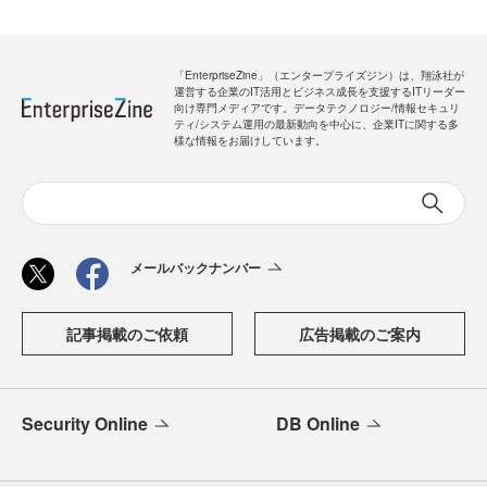
「EnterpriseZine」（エンタープライズジン）は、翔泳社が
運営する企業のIT活用とビジネス成長を支援するITリーダー
向け専門メディアです。データテクノロジー/情報セキュリ
ティ/システム運用の最新動向を中心に、企業ITに関する多
様な情報をお届けしています。
メールバックナンバー
記事掲載のご依頼
広告掲載のご案内
Security Online
DB Online