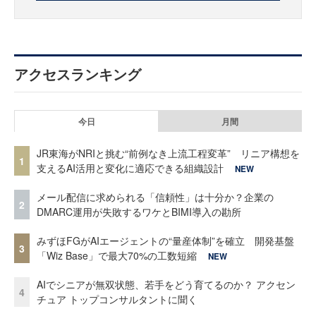
アクセスランキング
今日
月間
JR東海がNRIと挑む“前例なき上流工程変革” リニア構想を
1
支えるAI活用と変化に適応できる組織設計
NEW
メール配信に求められる「信頼性」は十分か？企業の
2
DMARC運用が失敗するワケとBIMI導入の勘所
みずほFGがAIエージェントの“量産体制”を確立 開発基盤
3
「Wiz Base」で最大70%の工数短縮
NEW
AIでシニアが無双状態、若手をどう育てるのか？ アクセン
4
チュア トップコンサルタントに聞く