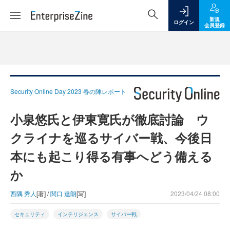
新規
ログイン
会員登録
Security Online Day 2023 春の陣レポート
小泉悠氏と伊東寛氏が徹底討論 ウ
クライナを巡るサイバー戦、今後日
本にも起こり得る有事へどう備える
か
西隅 秀人
[著] /
関口 達朗
[写]
2023/04/24 08:00
セキュリティ
インテリジェンス
サイバー戦