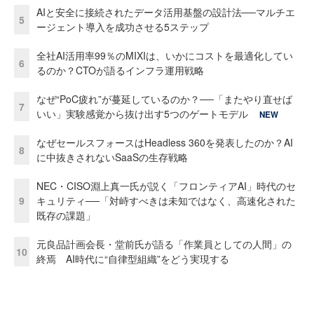
AIと安全に接続されたデータ活用基盤の設計法──マルチエ
5
ージェント導入を成功させる5ステップ
全社AI活用率99％のMIXIは、いかにコストを最適化してい
6
るのか？CTOが語るインフラ運用戦略
なぜ“PoC疲れ”が蔓延しているのか？──「またやり直せば
7
いい」実験感覚から抜け出す5つのゲートモデル
NEW
なぜセールスフォースはHeadless 360を発表したのか？AI
8
に中抜きされないSaaSの生存戦略
NEC・CISO淵上真一氏が説く「フロンティアAI」時代のセ
9
キュリティ──「対峙すべきは未知ではなく、高速化された
既存の課題」
元良品計画会長・堂前氏が語る「作業員としての人間」の
10
終焉 AI時代に“自律型組織”をどう実現する