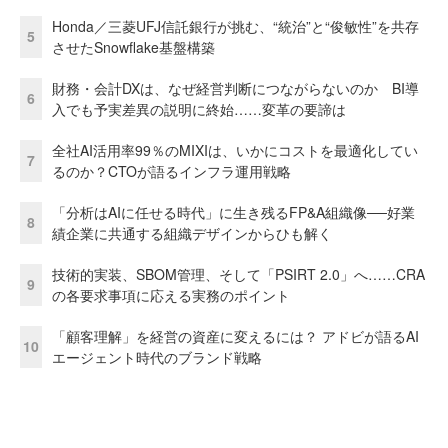
Honda／三菱UFJ信託銀行が挑む、“統治”と“俊敏性”を共存
5
させたSnowflake基盤構築
財務・会計DXは、なぜ経営判断につながらないのか BI導
6
入でも予実差異の説明に終始……変革の要諦は
全社AI活用率99％のMIXIは、いかにコストを最適化してい
7
るのか？CTOが語るインフラ運用戦略
「分析はAIに任せる時代」に生き残るFP&A組織像──好業
8
績企業に共通する組織デザインからひも解く
技術的実装、SBOM管理、そして「PSIRT 2.0」へ……CRA
9
の各要求事項に応える実務のポイント
「顧客理解」を経営の資産に変えるには？ アドビが語るAI
10
エージェント時代のブランド戦略