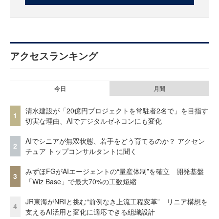
アクセスランキング
今日
月間
清水建設が「20億円プロジェクトを常駐者2名で」を目指す
1
切実な理由、AIでデジタルゼネコンにも変化
AIでシニアが無双状態、若手をどう育てるのか？ アクセン
2
チュア トップコンサルタントに聞く
みずほFGがAIエージェントの“量産体制”を確立 開発基盤
3
「Wiz Base」で最大70%の工数短縮
JR東海がNRIと挑む“前例なき上流工程変革” リニア構想を
4
支えるAI活用と変化に適応できる組織設計