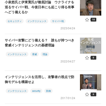
小泉悠氏と伊東寛氏が徹底討論 ウクライナを
巡るサイバー戦、今後日本にも起こり得る有事
へどう備えるか
18
セキュリティ
インテリジェンス
サイバー戦
2023/04/24
サイバー攻撃にどう備える？ 誰もが持つべき
脅威インテリジェンスの基礎理論
インテリジェンス
脅威
理論
0
2022/04/27
インテリジェンスを活用し、攻撃者の視点で防
御モデルを構築せよ
インテリジェンス
security
防御
0
2017/01/24