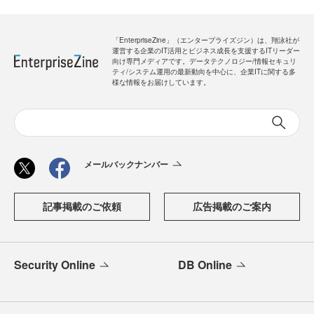
「EnterpriseZine」（エンタープライズジン）は、翔泳社が
運営する企業のIT活用とビジネス成長を支援するITリーダー
向け専門メディアです。データテクノロジー/情報セキュリ
ティ/システム運用の最新動向を中心に、企業ITに関する多
様な情報をお届けしています。
メールバックナンバー
記事掲載のご依頼
広告掲載のご案内
Security Online
DB Online