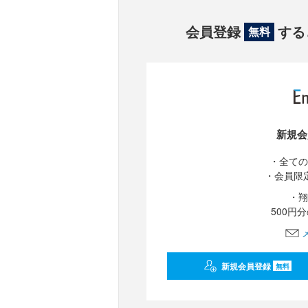
会員登録
する
無料
新規会
・全ての
・会員限
・翔
500円
新規会員登録
無料