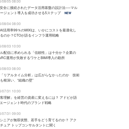
/08/05 08:00
と安全に接続されたデータ活用基盤の設計法──マル
ージェント導入を成功させる5ステップ
NEW
/08/04 08:00
AI活用率99％のMIXIは、いかにコストを最適化し
るのか？CTOが語るインフラ運用戦略
/08/03 10:00
ル配信に求められる「信頼性」は十分か？企業の
ARC運用が失敗するワケとBIMI導入の勘所
/08/03 08:00
「リアルタイム分析」は広がらなかったのか 技術
も根深い、“組織の壁”
/07/31 10:00
客理解」を経営の資産に変えるには？ アドビが語
Iエージェント時代のブランド戦略
/07/31 09:00
でシニアが無双状態、若手をどう育てるのか？ アク
チュア トップコンサルタントに聞く