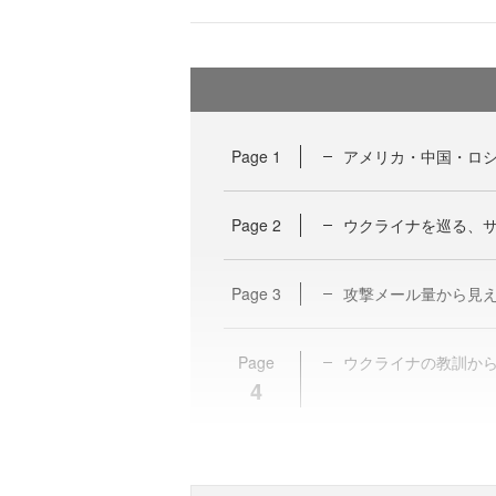
Page
1
アメリカ・中国・ロ
Page
2
ウクライナを巡る、
Page
3
攻撃メール量から見
Page
ウクライナの教訓か
4