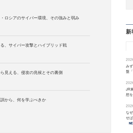
国・ロシアのサイバー環境、その強みと弱み
新
巡る、サイバー攻撃とハイブリッド戦
2026
みず
盤「
から見える、侵攻の兆候とその裏側
2026
JR
想を
教訓から、何を学ぶべきか
2026
なぜ
せば
N