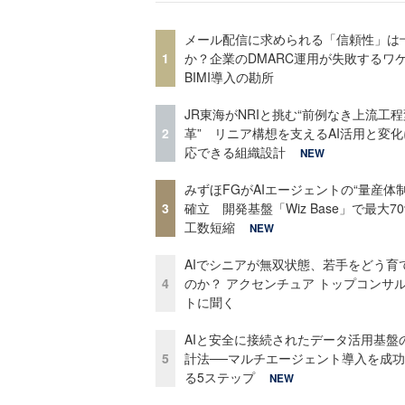
メール配信に求められる「信頼性」は
1
か？企業のDMARC運用が失敗するワ
BIMI導入の勘所
JR東海がNRIと挑む“前例なき上流工程
2
革” リニア構想を支えるAI活用と変
応できる組織設計
NEW
みずほFGがAIエージェントの“量産体制
3
確立 開発基盤「Wiz Base」で最大7
工数短縮
NEW
AIでシニアが無双状態、若手をどう育
4
のか？ アクセンチュア トップコンサ
トに聞く
AIと安全に接続されたデータ活用基盤
5
計法──マルチエージェント導入を成
る5ステップ
NEW