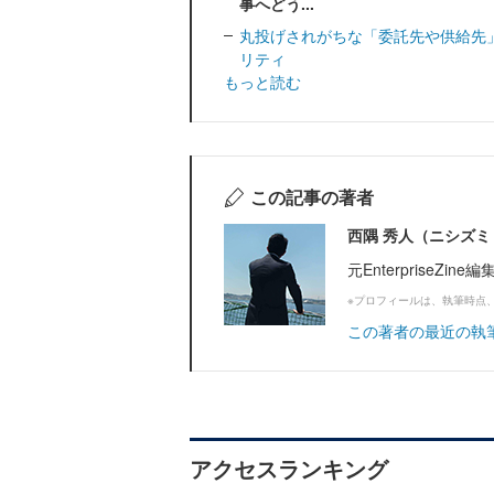
事へどう...
丸投げされがちな「委託先や供給先
リティ
もっと読む
この記事の著者
西隅 秀人（ニシズミ
元EnterpriseZi
※プロフィールは、執筆時点
この著者の最近の執
アクセスランキング