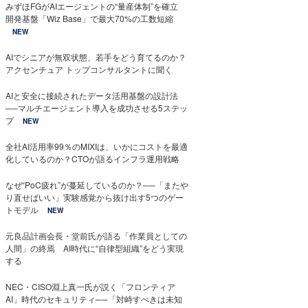
みずほFGがAIエージェントの“量産体制”を確立
開発基盤「Wiz Base」で最大70%の工数短縮
NEW
AIでシニアが無双状態、若手をどう育てるのか？
アクセンチュア トップコンサルタントに聞く
AIと安全に接続されたデータ活用基盤の設計法
──マルチエージェント導入を成功させる5ステッ
プ
NEW
全社AI活用率99％のMIXIは、いかにコストを最適
化しているのか？CTOが語るインフラ運用戦略
なぜ“PoC疲れ”が蔓延しているのか？──「またや
り直せばいい」実験感覚から抜け出す5つのゲー
トモデル
NEW
元良品計画会長・堂前氏が語る「作業員としての
人間」の終焉 AI時代に“自律型組織”をどう実現
する
NEC・CISO淵上真一氏が説く「フロンティア
AI」時代のセキュリティ──「対峙すべきは未知