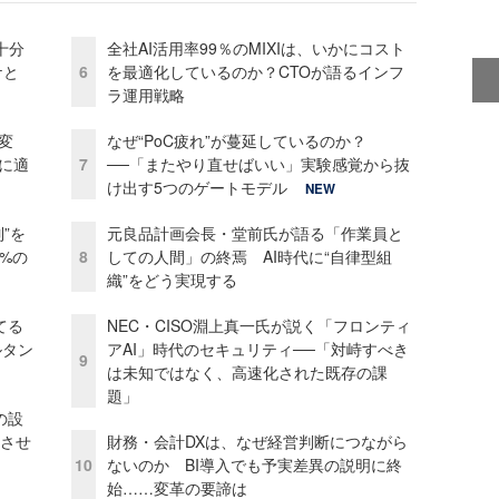
十分
全社AI活用率99％のMIXIは、いかにコスト
ケと
6
を最適化しているのか？CTOが語るインフ
ラ運用戦略
変
なぜ“PoC疲れ”が蔓延しているのか？
化に適
7
──「またやり直せばいい」実験感覚から抜
け出す5つのゲートモデル
NEW
”を
元良品計画会長・堂前氏が語る「作業員と
0%の
8
しての人間」の終焉 AI時代に“自律型組
織”をどう実現する
てる
NEC・CISO淵上真一氏が説く「フロンティ
ルタン
アAI」時代のセキュリティ──「対峙すべき
9
は未知ではなく、高速化された既存の課
題」
の設
功させ
財務・会計DXは、なぜ経営判断につながら
10
ないのか BI導入でも予実差異の説明に終
始……変革の要諦は