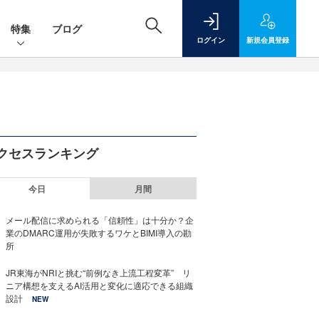
特集
ブログ
ログイン
新規
会員登録
クセスランキング
今日
月間
メール配信に求められる「信頼性」は十分か？企
業のDMARC運用が失敗するワケとBIMI導入の勘
所
JR東海がNRIと挑む“前例なき上流工程変革” リ
ニア構想を支えるAI活用と変化に適応できる組織
設計
NEW