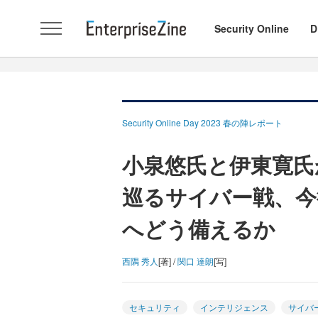
Security Online
D
Security Online Day 2023 春の陣レポート
小泉悠氏と伊東寛氏
巡るサイバー戦、今
へどう備えるか
西隅 秀人
[著] /
関口 達朗
[写]
セキュリティ
インテリジェンス
サイバ