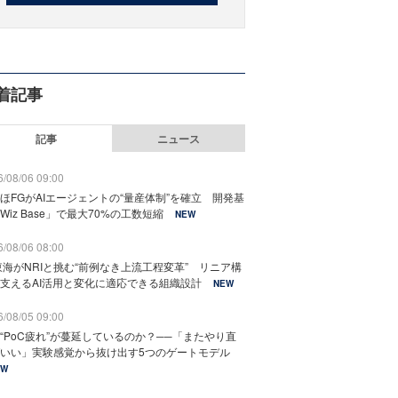
着記事
記事
ニュース
/08/06 09:00
ほFGがAIエージェントの“量産体制”を確立 開発基
Wiz Base」で最大70%の工数短縮
NEW
/08/06 08:00
東海がNRIと挑む“前例なき上流工程変革” リニア構
支えるAI活用と変化に適応できる組織設計
NEW
/08/05 09:00
“PoC疲れ”が蔓延しているのか？──「またやり直
いい」実験感覚から抜け出す5つのゲートモデル
EW