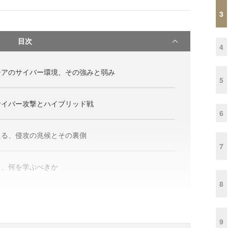
3
目次
4
シアのサイバー環境、その強みと弱み
5
サイバー攻撃とハイブリッド戦
6
える、侵攻の兆候とその裏側
7
ら、何を学ぶべきか
8
9