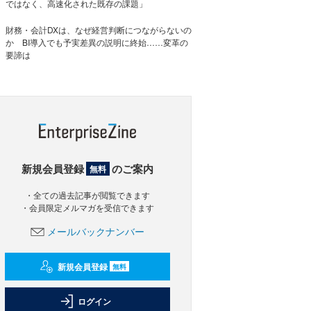
ではなく、高速化された既存の課題」
財務・会計DXは、なぜ経営判断につながらないの
か BI導入でも予実差異の説明に終始……変革の
要諦は
新規会員登録
のご案内
無料
・全ての過去記事が閲覧できます
・会員限定メルマガを受信できます
メールバックナンバー
新規会員登録
無料
ログイン