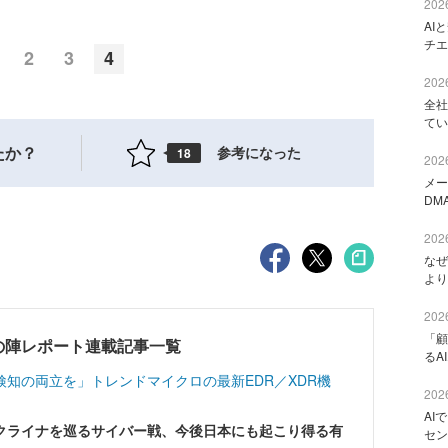
2026
AI
チエ
2
3
4
2026
全社
てい
たか？
参考になった
18
2026
メー
DM
2026
なぜ
より
2026
「顧
2023 春の陣レポート連載記事一覧
るA
知の両立を」トレンドマイクロの最新EDR／XDR機
2026
AI
クライナを巡るサイバー戦、今後日本にも起こり得る有
セン