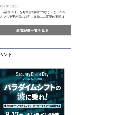
/07/31 08:00
務・会計DXは、なぜ経営判断につながらないのか
導入でも予実差異の説明に終始……変革の要諦は
新着記事一覧を見る
ベント