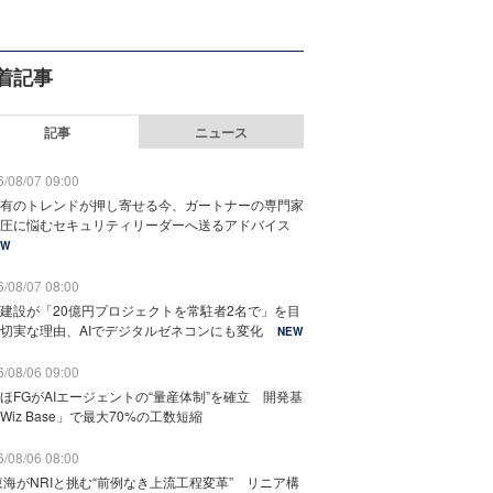
着記事
記事
ニュース
/08/07 09:00
有のトレンドが押し寄せる今、ガートナーの専門家
圧に悩むセキュリティリーダーへ送るアドバイス
EW
/08/07 08:00
建設が「20億円プロジェクトを常駐者2名で」を目
切実な理由、AIでデジタルゼネコンにも変化
NEW
/08/06 09:00
ほFGがAIエージェントの“量産体制”を確立 開発基
Wiz Base」で最大70%の工数短縮
/08/06 08:00
東海がNRIと挑む“前例なき上流工程変革” リニア構