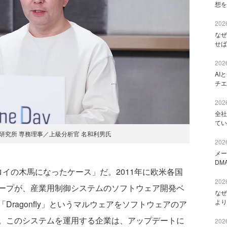
想を
2026
なぜ
せば
2026
AI
チエ
2026
全社
てい
研究所 専務理事／上級分析官 名和利男氏
2026
メー
DM
イの木馬になったケース」だ。2011年に欧米各国
2026
ープが、産業用制御システムのソフトウェア開発ベ
なぜ
より
ragonfly」というマルウェアをソフトウェアのア
。このシステムを運用する企業は、アップデートに
2026