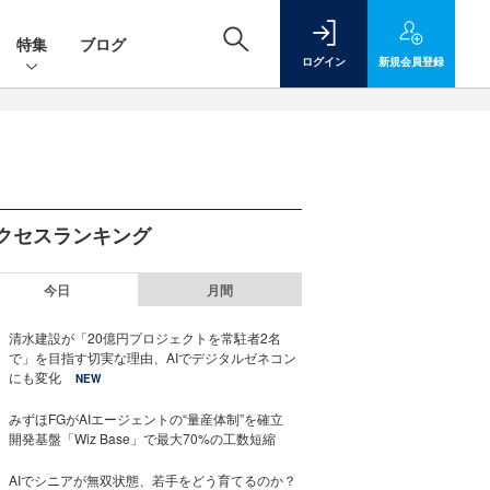
特集
ブログ
ログイン
新規
会員登録
クセスランキング
今日
月間
清水建設が「20億円プロジェクトを常駐者2名
で」を目指す切実な理由、AIでデジタルゼネコン
にも変化
NEW
みずほFGがAIエージェントの“量産体制”を確立
開発基盤「Wiz Base」で最大70%の工数短縮
AIでシニアが無双状態、若手をどう育てるのか？