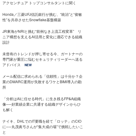
アクセンチュア トップコンサルタントに聞く
Honda／三菱UFJ信託銀行が挑む、“統治”と“俊敏
性”を共存させたSnowflake基盤構築
JR東海がNRIと挑む“前例なき上流工程変革” リ
ニア構想を支えるAI活用と変化に適応できる組織
設計
未曾有のトレンドが押し寄せる今、ガートナーの
専門家が重圧に悩むセキュリティリーダーへ送る
アドバイス
NEW
メール配信に求められる「信頼性」は十分か？企
業のDMARC運用が失敗するワケとBIMI導入の勘
所
「分析はAIに任せる時代」に生き残るFP&A組織
像──好業績企業に共通する組織デザインからひ
も解く
ナイキ、DHLでのIT要職を経て「ロッテ」のCIO
に──丸茂眞弓さんが“集大成の場”で挑戦したいこ
と