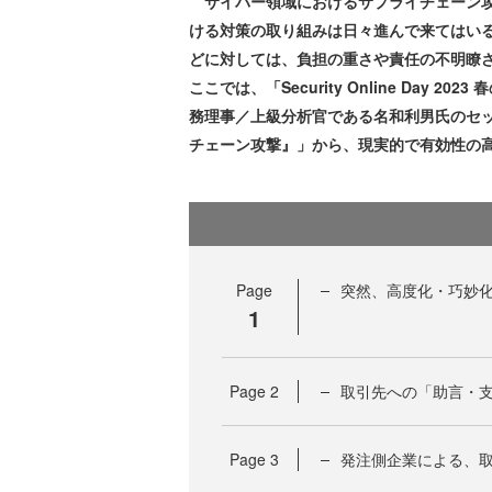
サイバー領域におけるサプライチェーン攻
ける対策の取り組みは日々進んで来てはい
どに対しては、負担の重さや責任の不明瞭
ここでは、「Security Online Day
務理事／上級分析官である名和利男氏のセ
チェーン攻撃』」から、現実的で有効性の
Page
突然、高度化・巧妙
1
Page
2
取引先への「助言・
Page
3
発注側企業による、