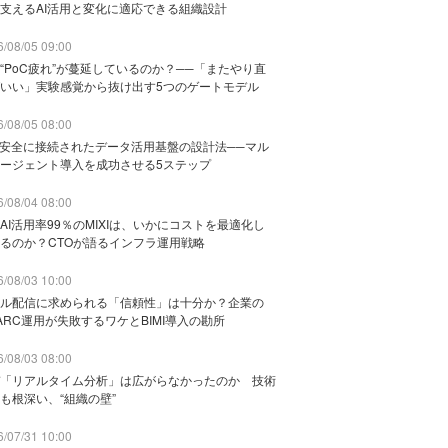
支えるAI活用と変化に適応できる組織設計
/08/05 09:00
“PoC疲れ”が蔓延しているのか？──「またやり直
いい」実験感覚から抜け出す5つのゲートモデル
/08/05 08:00
と安全に接続されたデータ活用基盤の設計法──マル
ージェント導入を成功させる5ステップ
/08/04 08:00
AI活用率99％のMIXIは、いかにコストを最適化し
るのか？CTOが語るインフラ運用戦略
/08/03 10:00
ル配信に求められる「信頼性」は十分か？企業の
ARC運用が失敗するワケとBIMI導入の勘所
/08/03 08:00
「リアルタイム分析」は広がらなかったのか 技術
も根深い、“組織の壁”
/07/31 10:00