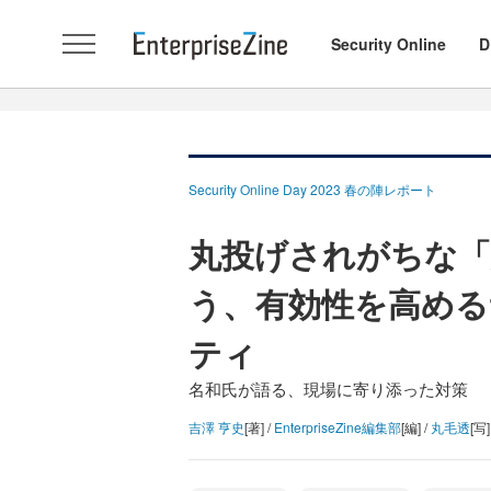
Security Online
D
Security Online Day 2023 春の陣レポート
丸投げされがちな「
う、有効性を高め
ティ
名和氏が語る、現場に寄り添った対策
吉澤 亨史
[著] /
EnterpriseZine編集部
[編] /
丸毛透
[写]