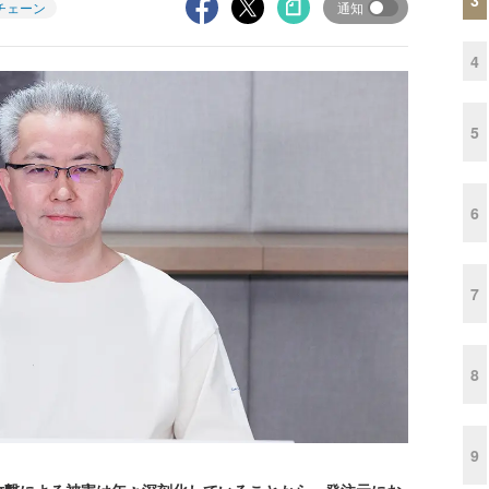
チェーン
通知
4
5
6
7
8
9