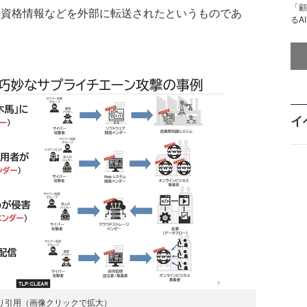
「顧
に認証資格情報などを外部に転送されたというものであ
るA
イ
り引用（画像クリックで拡大）