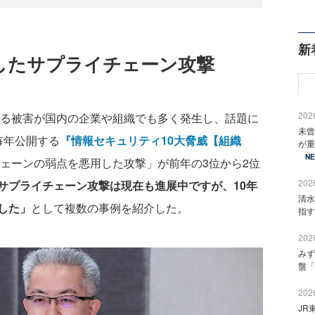
新
したサプライチェーン攻撃
2026
よる被害が国内の企業や組織でも多く発生し、話題に
未曾
毎年公開する
『情報セキュリティ10大脅威【組織
が重
N
ェーンの弱点を悪用した攻撃」が前年の3位から2位
2026
サプライチェーン攻撃は現在も進展中ですが、10年
清水
した」
として複数の事例を紹介した。
指す
2026
みず
盤「
2026
JR