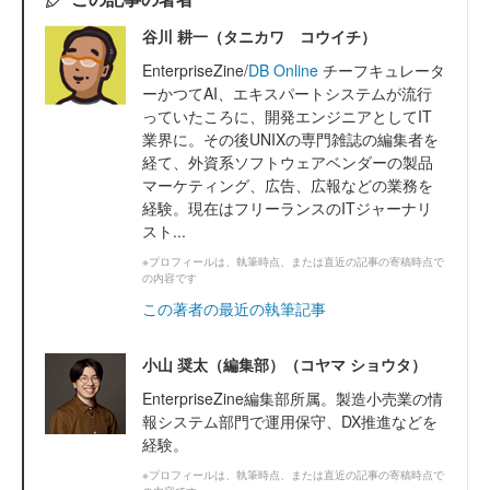
谷川 耕一（タニカワ コウイチ）
EnterpriseZine/
DB Online
チーフキュレータ
ーかつてAI、エキスパートシステムが流行
っていたころに、開発エンジニアとしてIT
業界に。その後UNIXの専門雑誌の編集者を
経て、外資系ソフトウェアベンダーの製品
マーケティング、広告、広報などの業務を
経験。現在はフリーランスのITジャーナリ
スト...
※プロフィールは、執筆時点、または直近の記事の寄稿時点で
の内容です
この著者の最近の執筆記事
小山 奨太（編集部）（コヤマ ショウタ）
EnterpriseZine編集部所属。製造小売業の情
報システム部門で運用保守、DX推進などを
経験。
※プロフィールは、執筆時点、または直近の記事の寄稿時点で