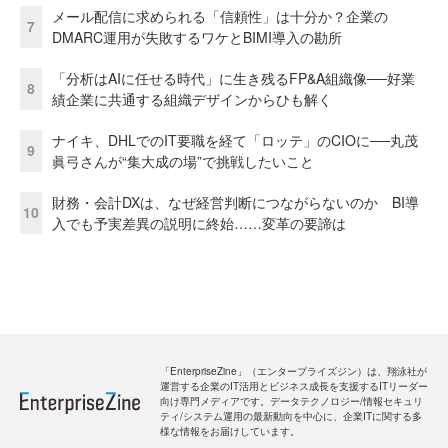
メール配信に求められる「信頼性」は十分か？企業の
7
DMARC運用が失敗するワケとBIMI導入の勘所
「分析はAIに任せる時代」に生き残るFP&A組織像──好業
8
績企業に共通する組織デザインからひも解く
ナイキ、DHLでのIT要職を経て「ロッテ」のCIOに──丸茂
9
眞弓さんが“集大成の場”で挑戦したいこと
財務・会計DXは、なぜ経営判断につながらないのか BI導
10
入でも予実差異の説明に終始……変革の要諦は
「EnterpriseZine」（エンタープライズジン）は、翔泳社が
運営する企業のIT活用とビジネス成長を支援するITリーダー
向け専門メディアです。データテクノロジー/情報セキュリ
ティ/システム運用の最新動向を中心に、企業ITに関する多
様な情報をお届けしています。