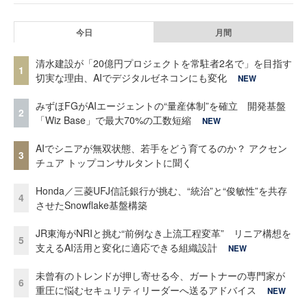
今日
月間
清水建設が「20億円プロジェクトを常駐者2名で」を目指す
1
切実な理由、AIでデジタルゼネコンにも変化
NEW
みずほFGがAIエージェントの“量産体制”を確立 開発基盤
2
「Wiz Base」で最大70%の工数短縮
NEW
AIでシニアが無双状態、若手をどう育てるのか？ アクセン
3
チュア トップコンサルタントに聞く
Honda／三菱UFJ信託銀行が挑む、“統治”と“俊敏性”を共存
4
させたSnowflake基盤構築
JR東海がNRIと挑む“前例なき上流工程変革” リニア構想を
5
支えるAI活用と変化に適応できる組織設計
NEW
未曾有のトレンドが押し寄せる今、ガートナーの専門家が
6
重圧に悩むセキュリティリーダーへ送るアドバイス
NEW