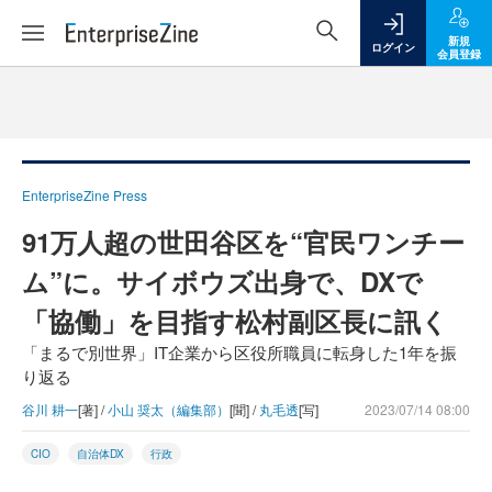
新規
ログイン
会員登録
EnterpriseZine Press
91万人超の世田谷区を“官民ワンチー
ム”に。サイボウズ出身で、DXで
「協働」を目指す松村副区長に訊く
「まるで別世界」IT企業から区役所職員に転身した1年を振
り返る
谷川 耕一
[著] /
小山 奨太（編集部）
[聞] /
丸毛透
[写]
2023/07/14 08:00
CIO
自治体DX
行政