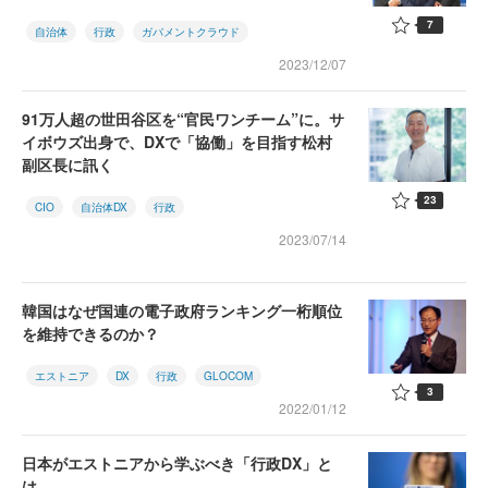
7
自治体
行政
ガバメントクラウド
2023/12/07
91万人超の世田谷区を“官民ワンチーム”に。サ
イボウズ出身で、DXで「協働」を目指す松村
副区長に訊く
23
CIO
自治体DX
行政
2023/07/14
韓国はなぜ国連の電子政府ランキング一桁順位
を維持できるのか？
エストニア
DX
行政
GLOCOM
3
2022/01/12
日本がエストニアから学ぶべき「行政DX」と
は