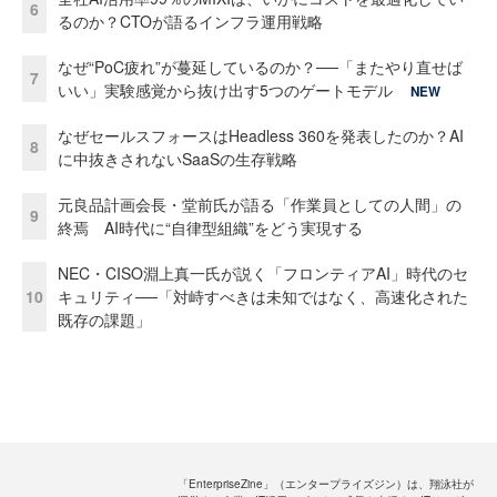
6
るのか？CTOが語るインフラ運用戦略
なぜ“PoC疲れ”が蔓延しているのか？──「またやり直せば
7
いい」実験感覚から抜け出す5つのゲートモデル
NEW
なぜセールスフォースはHeadless 360を発表したのか？AI
8
に中抜きされないSaaSの生存戦略
元良品計画会長・堂前氏が語る「作業員としての人間」の
9
終焉 AI時代に“自律型組織”をどう実現する
NEC・CISO淵上真一氏が説く「フロンティアAI」時代のセ
10
キュリティ──「対峙すべきは未知ではなく、高速化された
既存の課題」
「EnterpriseZine」（エンタープライズジン）は、翔泳社が