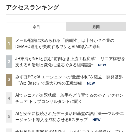
アクセスランキング
今日
月間
メール配信に求められる「信頼性」は十分か？企業の
1
DMARC運用が失敗するワケとBIMI導入の勘所
JR東海がNRIと挑む“前例なき上流工程変革” リニア構想を
2
支えるAI活用と変化に適応できる組織設計
NEW
みずほFGがAIエージェントの“量産体制”を確立 開発基盤
3
「Wiz Base」で最大70%の工数短縮
NEW
AIでシニアが無双状態、若手をどう育てるのか？ アクセン
4
チュア トップコンサルタントに聞く
AIと安全に接続されたデータ活用基盤の設計法──マルチエ
5
ージェント導入を成功させる5ステップ
NEW
全社AI活用率99％のMIXIは、いかにコストを最適化してい