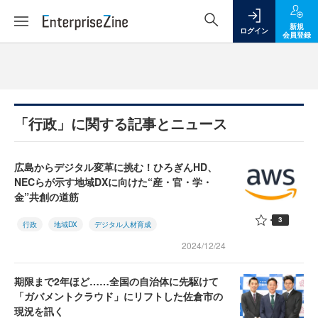
新規
ログイン
会員登録
「行政」に関する記事とニュース
広島からデジタル変革に挑む！ひろぎんHD、
NECらが示す地域DXに向けた“産・官・学・
金”共創の道筋
3
行政
地域DX
デジタル人材育成
2024/12/24
期限まで2年ほど……全国の自治体に先駆けて
「ガバメントクラウド」にリフトした佐倉市の
現況を訊く