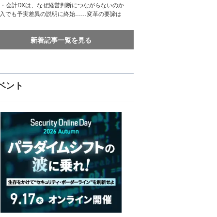
務・会計DXは、なぜ経営判断につながらないのか
導入でも予実差異の説明に終始……変革の要諦は
新着記事一覧を見る
ベント