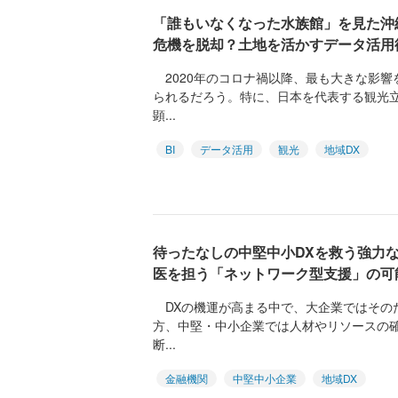
「誰もいなくなった水族館」を見た沖
危機を脱却？土地を活かすデータ活用
2020年のコロナ禍以降、最も大きな影響
られるだろう。特に、日本を代表する観光
顕...
BI
データ活用
観光
地域DX
待ったなしの中堅中小DXを救う強力
医を担う「ネットワーク型支援」の可
DXの機運が高まる中で、大企業ではその
方、中堅・中小企業では人材やリソースの
断...
金融機関
中堅中小企業
地域DX