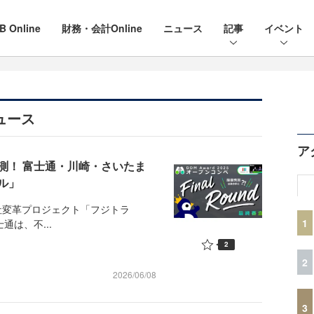
B Online
財務・会計Online
ニュース
記事
イベント
ュース
ア
測！ 富士通・川崎・さいたま
ル」
全社変革プロジェクト「フジトラ
1
富士通は、不...
2
2
2026/06/08
3