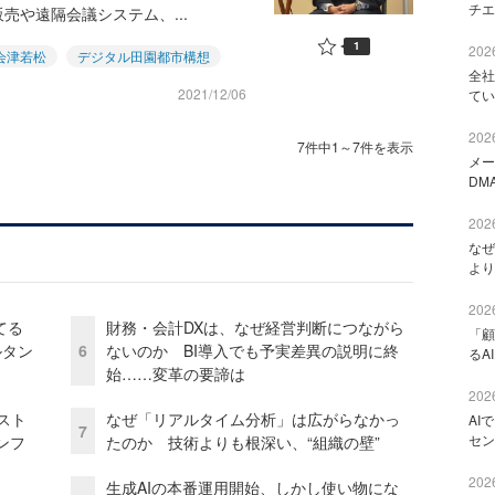
チエ
や遠隔会議システム、...
1
2026
会津若松
デジタル田園都市構想
全社
2021/12/06
てい
2026
7件中1～7件を表示
メー
DM
2026
なぜ
より
2026
てる
財務・会計DXは、なぜ経営判断につながら
「顧
ルタン
6
ないのか BI導入でも予実差異の説明に終
るA
始……変革の要諦は
2026
コスト
なぜ「リアルタイム分析」は広がらなかっ
AI
7
セン
ンフ
たのか 技術よりも根深い、“組織の壁”
2026
生成AIの本番運用開始、しかし使い物にな