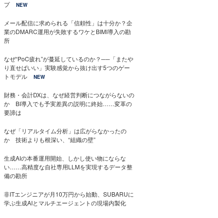
プ
NEW
メール配信に求められる「信頼性」は十分か？企
業のDMARC運用が失敗するワケとBIMI導入の勘
所
なぜ“PoC疲れ”が蔓延しているのか？──「またや
り直せばいい」実験感覚から抜け出す5つのゲー
トモデル
NEW
財務・会計DXは、なぜ経営判断につながらないの
か BI導入でも予実差異の説明に終始……変革の
要諦は
なぜ「リアルタイム分析」は広がらなかったの
か 技術よりも根深い、“組織の壁”
生成AIの本番運用開始、しかし使い物にならな
い……高精度な自社専用LLMを実現するデータ整
備の勘所
非ITエンジニアが月10万円から始動、SUBARUに
学ぶ生成AIとマルチエージェントの現場内製化