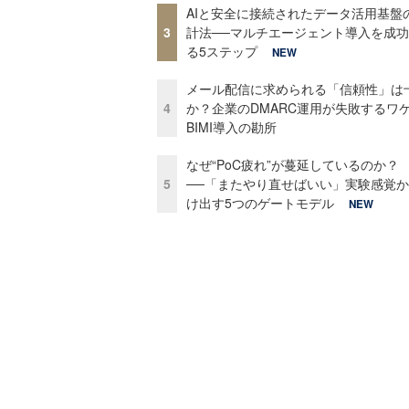
AIと安全に接続されたデータ活用基盤
3
計法──マルチエージェント導入を成
る5ステップ
NEW
メール配信に求められる「信頼性」は
4
か？企業のDMARC運用が失敗するワ
BIMI導入の勘所
なぜ“PoC疲れ”が蔓延しているのか？
5
──「またやり直せばいい」実験感覚
け出す5つのゲートモデル
NEW