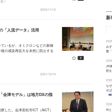
スト
2023/11/15
新
の「人流データ」活用
2026
ているが、オミクロンなどの新株
みず
今後の感染再拡大を未然に防止する
盤「
0
2026
JR
想を
2021/12/14
2026
なぜ
せば
「会津モデル」は地方DXの指
N
2026
察した。会津若松市ICT（AiCT）
AI