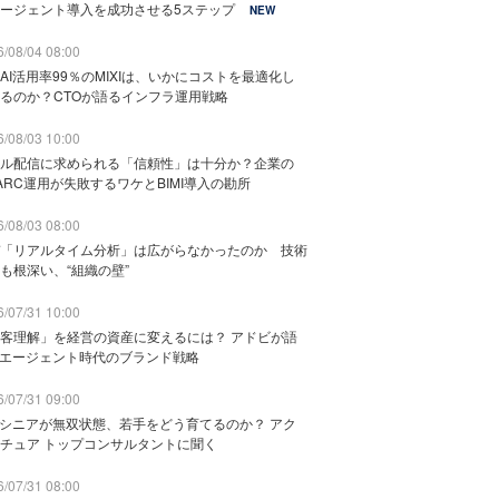
ージェント導入を成功させる5ステップ
NEW
/08/04 08:00
AI活用率99％のMIXIは、いかにコストを最適化し
るのか？CTOが語るインフラ運用戦略
/08/03 10:00
ル配信に求められる「信頼性」は十分か？企業の
ARC運用が失敗するワケとBIMI導入の勘所
/08/03 08:00
「リアルタイム分析」は広がらなかったのか 技術
も根深い、“組織の壁”
/07/31 10:00
客理解」を経営の資産に変えるには？ アドビが語
Iエージェント時代のブランド戦略
/07/31 09:00
でシニアが無双状態、若手をどう育てるのか？ アク
チュア トップコンサルタントに聞く
/07/31 08:00