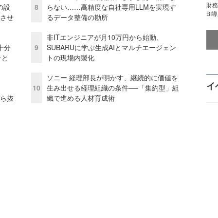
財
の設
8
らない……高精度な自社専用LLMを実現す
BI
功させ
るデータ整備の勘所
非ITエンジニアが月10万円から始動、
十分
9
SUBARUに学ぶ生成AIとマルチエージェン
ケと
トの現場内製化
ソニー 経理部長が明かす、継続的に価値を
イ
10
生み出せる経理組織の条件──「集約型」組
から抜
織で進める人材育成術