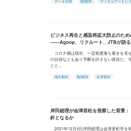
データ活用
地域DX
デジタルアーキビ
ビジネス再生と感染再拡大防止のため
――Agoop、リクルート、JTBが語る
コロナ禍は現在、一定程度落ち着きを見せ
の台頭などもあり予断を許さない状況だ。
とと...
地方創生
地域DX
会津若松
岸田総理が会津若松を視察した背景：
針となるか
2021年12月4日岸田総理は会津若松市を視