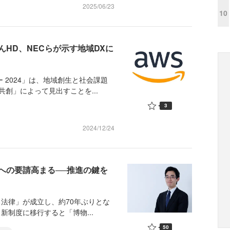
2025/06/23
10
HD、NECらが示す地域DXに
2024」は、地域創生と社会課題
共創」によって見出すことを...
3
2024/12/24
への要請高まる──推進の鍵を
る法律」が成立し、約70年ぶりとな
新制度に移行すると「博物...
50