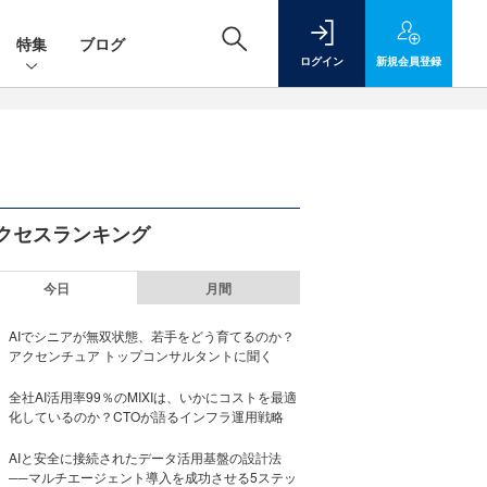
特集
ブログ
ログイン
新規
会員登録
クセスランキング
今日
月間
AIでシニアが無双状態、若手をどう育てるのか？
アクセンチュア トップコンサルタントに聞く
全社AI活用率99％のMIXIは、いかにコストを最適
化しているのか？CTOが語るインフラ運用戦略
AIと安全に接続されたデータ活用基盤の設計法
──マルチエージェント導入を成功させる5ステッ