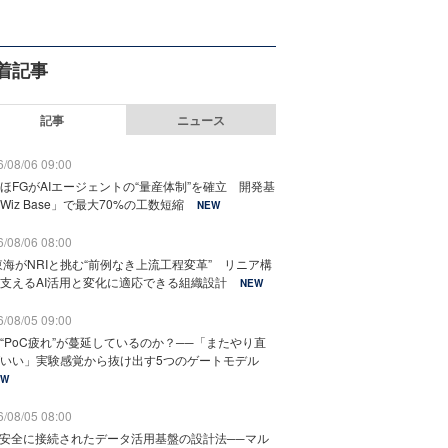
着記事
記事
ニュース
/08/06 09:00
ほFGがAIエージェントの“量産体制”を確立 開発基
Wiz Base」で最大70%の工数短縮
NEW
/08/06 08:00
東海がNRIと挑む“前例なき上流工程変革” リニア構
支えるAI活用と変化に適応できる組織設計
NEW
/08/05 09:00
“PoC疲れ”が蔓延しているのか？──「またやり直
いい」実験感覚から抜け出す5つのゲートモデル
EW
/08/05 08:00
と安全に接続されたデータ活用基盤の設計法──マル