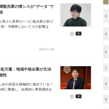
縄観光業の情シスが“データ”で
術
4
を受けた業界の一つに観光業が挙げ
立県・沖縄県においてその影響は
5
3
2025/11/06
6
7
な処方箋：地域中核企業が主治
能性
8
ための投資を積極的に進めている一
確保に難儀し、結果的に事業継続を
3
9