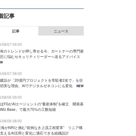
着記事
記事
ニュース
/08/07 09:00
有のトレンドが押し寄せる今、ガートナーの専門家
圧に悩むセキュリティリーダーへ送るアドバイス
EW
/08/07 08:00
建設が「20億円プロジェクトを常駐者2名で」を目
切実な理由、AIでデジタルゼネコンにも変化
NEW
/08/06 09:00
ほFGがAIエージェントの“量産体制”を確立 開発基
Wiz Base」で最大70%の工数短縮
/08/06 08:00
東海がNRIと挑む“前例なき上流工程変革” リニア構
支えるAI活用と変化に適応できる組織設計