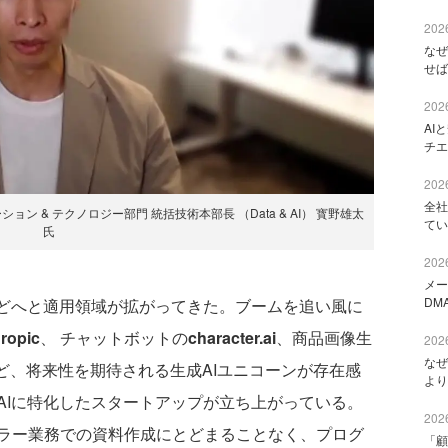
2026
なぜ
せば
2026
AI
チエ
2026
全社
 & テクノロジー部門 統括技術本部長 （Data & AI） 寳野雄太
てい
氏
2026
メー
DM
どへと適用領域が拡がってきた。ブームを追い風に
ropic
、 チャットボットの
character.ai
、商品画像生
2026
なぜ
ど、将来性を期待される生成AIユニコーンが存在感
より
AIに特化したスタートアップが立ち上がっている。
2026
ラー業務での資料作成にとどまることなく、プログ
「顧