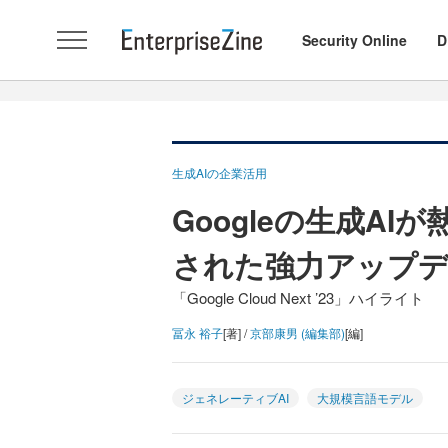
Security Online
D
生成AIの企業活用
Googleの生成AIが
された強力アップ
「Google Cloud Next ’23」ハイライト
冨永 裕子
[著] /
京部康男 (編集部)
[編]
ジェネレーティブAI
大規模言語モデル