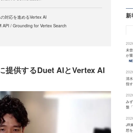
新
応を進めるVertex AI
 API / Grounding for Vertex Search
2026
未曾
が重
N
るDuet AIとVertex AI
2026
清水
指す
2026
みず
盤「
2026
JR
想を