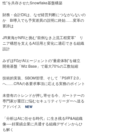
性”を共存させたSnowflake基盤構築
財務・会計DXは、なぜ経営判断につながらないの
か BI導入でも予実差異の説明に終始……変革の
要諦は
JR東海がNRIと挑む“前例なき上流工程変革” リ
ニア構想を支えるAI活用と変化に適応できる組織
設計
みずほFGがAIエージェントの“量産体制”を確立
開発基盤「Wiz Base」で最大70%の工数短縮
技術的実装、SBOM管理、そして「PSIRT 2.0」
へ……CRAの各要求事項に応える実務のポイント
未曾有のトレンドが押し寄せる今、ガートナーの
専門家が重圧に悩むセキュリティリーダーへ送る
アドバイス
NEW
「分析はAIに任せる時代」に生き残るFP&A組織
像──好業績企業に共通する組織デザインからひ
も解く