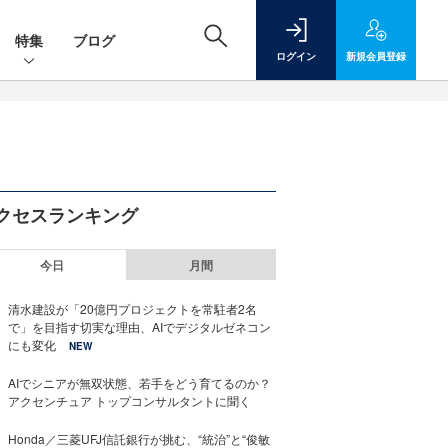
特集
ブログ
ログイン
新規
会員登録
クセスランキング
今日
月間
清水建設が「20億円プロジェクトを常駐者2名
で」を目指す切実な理由、AIでデジタルゼネコン
にも変化
NEW
AIでシニアが無双状態、若手をどう育てるのか？
アクセンチュア トップコンサルタントに聞く
Honda／三菱UFJ信託銀行が挑む、“統治”と“俊敏