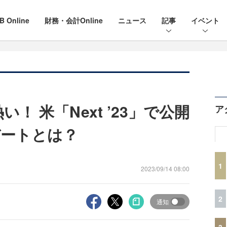
B Online
財務・会計Online
ニュース
記事
イベント
熱い！ 米「Next ’23」で公開
ア
デートとは？
1
2023/09/14 08:00
2
通知
3