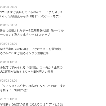
/08/05 09:00
“PoC疲れ”が蔓延しているのか？──「またやり直
いい」実験感覚から抜け出す5つのゲートモデル
/08/05 08:00
と安全に接続されたデータ活用基盤の設計法──マル
ージェント導入を成功させる5ステップ
/08/04 08:00
AI活用率99％のMIXIは、いかにコストを最適化し
るのか？CTOが語るインフラ運用戦略
/08/03 10:00
ル配信に求められる「信頼性」は十分か？企業の
ARC運用が失敗するワケとBIMI導入の勘所
/08/03 08:00
「リアルタイム分析」は広がらなかったのか 技術
も根深い、“組織の壁”
/07/31 10:00
客理解」を経営の資産に変えるには？ アドビが語