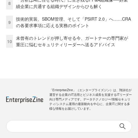
8
績企業に共通する組織デザインからひも解く
技術的実装、SBOM管理、そして「PSIRT 2.0」へ……CRA
9
の各要求事項に応える実務のポイント
未曾有のトレンドが押し寄せる今、ガートナーの専門家が
10
重圧に悩むセキュリティリーダーへ送るアドバイス
「EnterpriseZine」（エンタープライズジン）は、翔泳社が
運営する企業のIT活用とビジネス成長を支援するITリーダー
向け専門メディアです。データテクノロジー/情報セキュリ
ティ/システム運用の最新動向を中心に、企業ITに関する多
様な情報をお届けしています。