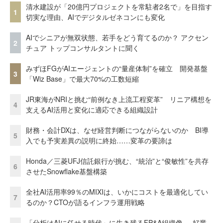
清水建設が「20億円プロジェクトを常駐者2名で」を目指す
1
切実な理由、AIでデジタルゼネコンにも変化
AIでシニアが無双状態、若手をどう育てるのか？ アクセン
2
チュア トップコンサルタントに聞く
みずほFGがAIエージェントの“量産体制”を確立 開発基盤
3
「Wiz Base」で最大70%の工数短縮
JR東海がNRIと挑む“前例なき上流工程変革” リニア構想を
4
支えるAI活用と変化に適応できる組織設計
財務・会計DXは、なぜ経営判断につながらないのか BI導
5
入でも予実差異の説明に終始……変革の要諦は
Honda／三菱UFJ信託銀行が挑む、“統治”と“俊敏性”を共存
6
させたSnowflake基盤構築
全社AI活用率99％のMIXIは、いかにコストを最適化してい
7
るのか？CTOが語るインフラ運用戦略
「分析はAIに任せる時代」に生き残るFP&A組織像──好業