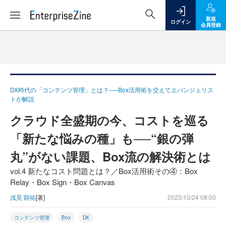
新規
ログイン
会員登録
DX時代の「コンテンツ管理」とは？──Box活用術を交えてエバンジェリス
トが解説
クラウド全盛期の今、コストを巡る
「新たな悩みの種」も──“銀の弾
丸”がない課題、Box流の解決術とは
vol.4 新たなコスト問題とは？／Box活用術その④：Box
Relay・Box Sign・Box Canvas
浅見 顕祐
[著]
2023/10/24 08:00
コンテンツ管理
Box
DX