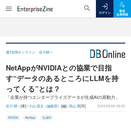
新規
ログイン
会員登録
週刊DBオンライン 谷川耕一
NetAppがNVIDIAとの協業で目指
す“データのあるところにLLMを持
ってくる”とは？
「企業が持つエンタープライズデータが生成AIの原動力」
谷川 耕一
[著] /
小山 奨太（編集部）
[編] /
高山 透
[写]
2024/05/09 09:00
NVIDIA
NetApp
生成AI