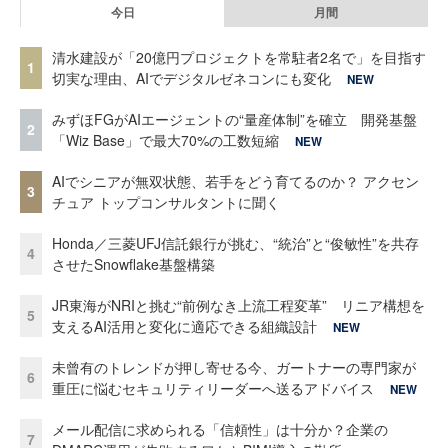
今日
月間
清水建設が「20億円プロジェクトを常駐者2名で」を目指す
1
切実な理由、AIでデジタルゼネコンにも変化
NEW
みずほFGがAIエージェントの“量産体制”を確立 開発基盤
2
「Wiz Base」で最大70%の工数短縮
NEW
AIでシニアが無双状態、若手をどう育てるのか？ アクセン
3
チュア トップコンサルタントに聞く
Honda／三菱UFJ信託銀行が挑む、“統治”と“俊敏性”を共存
4
させたSnowflake基盤構築
JR東海がNRIと挑む“前例なき上流工程変革” リニア構想を
5
支えるAI活用と変化に適応できる組織設計
NEW
未曾有のトレンドが押し寄せる今、ガートナーの専門家が
6
重圧に悩むセキュリティリーダーへ送るアドバイス
NEW
メール配信に求められる「信頼性」は十分か？企業の
7