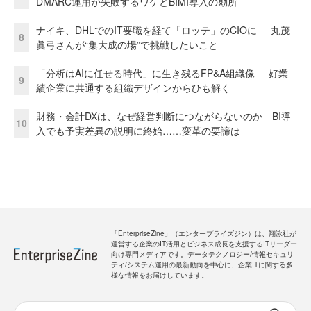
DMARC運用が失敗するワケとBIMI導入の勘所
ナイキ、DHLでのIT要職を経て「ロッテ」のCIOに──丸茂
8
眞弓さんが“集大成の場”で挑戦したいこと
「分析はAIに任せる時代」に生き残るFP&A組織像──好業
9
績企業に共通する組織デザインからひも解く
財務・会計DXは、なぜ経営判断につながらないのか BI導
10
入でも予実差異の説明に終始……変革の要諦は
「EnterpriseZine」（エンタープライズジン）は、翔泳社が
運営する企業のIT活用とビジネス成長を支援するITリーダー
向け専門メディアです。データテクノロジー/情報セキュリ
ティ/システム運用の最新動向を中心に、企業ITに関する多
様な情報をお届けしています。