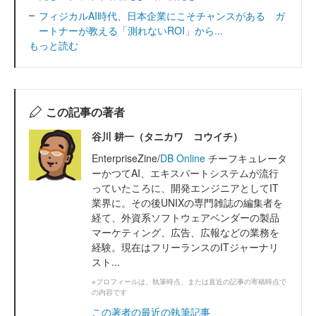
フィジカルAI時代、日本企業にこそチャンスがある ガ
ートナーが教える「測れないROI」から...
もっと読む
この記事の著者
谷川 耕一（タニカワ コウイチ）
EnterpriseZine/
DB Online
チーフキュレータ
ーかつてAI、エキスパートシステムが流行
っていたころに、開発エンジニアとしてIT
業界に。その後UNIXの専門雑誌の編集者を
経て、外資系ソフトウェアベンダーの製品
マーケティング、広告、広報などの業務を
経験。現在はフリーランスのITジャーナリ
スト...
※プロフィールは、執筆時点、または直近の記事の寄稿時点で
の内容です
この著者の最近の執筆記事