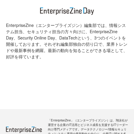
EnterpriseZine（エンタープライズジン）編集部では、情報シス
テム担当、セキュリティ担当の方々向けに、EnterpriseZine
Day、Security Online Day、DataTechという、3つのイベントを
開催しております。それぞれ編集部独自の切り口で、業界トレン
ドや最新事例を網羅。最新の動向を知ることができる場として、
好評を得ています。
「EnterpriseZine」（エンタープライズジン）は、翔泳社が
運営する企業のIT活用とビジネス成長を支援するITリーダー
向け専門メディアです。データテクノロジー/情報セキュリ
ティ/システム運用の最新動向を中心に、企業ITに関する多