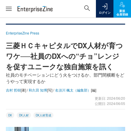
新規
ログイン
会員登録
EnterpriseZine Press
三菱ＨＣキャピタルでDX人材が育つ
ワケ──社員のDXへの“チョ”レンジ
を促すユニークな独自施策を訊く
社員のモチベーションにどう火をつけるか、部門間横断をど
うやって実現するか
吉村 哲樹
[著] /
和久田 知博
[写] /
名須川 楓太（編集部）
[編]
更新日: 2024/06/20
公開日: 2024/06/05
DX
DX人材
DX人材育成