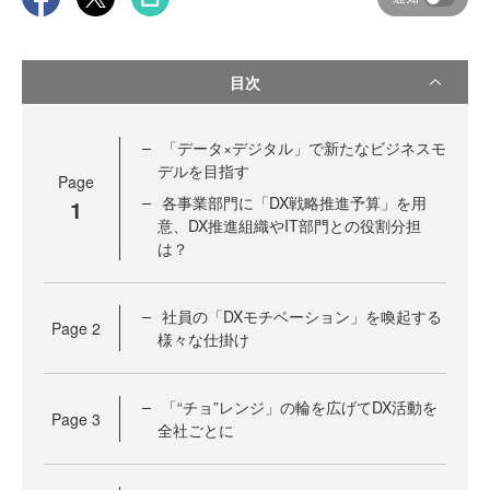
目次
「データ×デジタル」で新たなビジネスモ
デルを目指す
Page
各事業部門に「DX戦略推進予算」を用
1
意、DX推進組織やIT部門との役割分担
は？
社員の「DXモチベーション」を喚起する
Page
2
様々な仕掛け
「“チョ”レンジ」の輪を広げてDX活動を
Page
3
全社ごとに