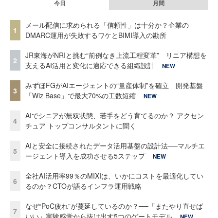
今日
月間
メール配信に求められる「信頼性」は十分か？企業の
1
DMARC運用が失敗するワケとBIMI導入の勘所
JR東海がNRIと挑む“前例なき上流工程変革” リニア構想を
2
支えるAI活用と変化に適応できる組織設計
NEW
みずほFGがAIエージェントの“量産体制”を確立 開発基盤
3
「Wiz Base」で最大70%の工数短縮
NEW
AIでシニアが無双状態、若手をどう育てるのか？ アクセン
4
チュア トップコンサルタントに聞く
AIと安全に接続されたデータ活用基盤の設計法──マルチエ
5
ージェント導入を成功させる5ステップ
NEW
全社AI活用率99％のMIXIは、いかにコストを最適化してい
6
るのか？CTOが語るインフラ運用戦略
なぜ“PoC疲れ”が蔓延しているのか？──「またやり直せば
7
いい」実験感覚から抜け出す5つのゲートモデル
NEW