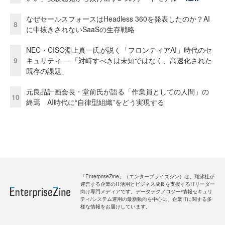
なぜセールスフォースはHeadless 360を発表したのか？AI
8
に中抜きされないSaaSの生存戦略
NEC・CISO淵上真一氏が説く「フロンティアAI」時代のセ
9
キュリティ──「対峙すべきは未知ではなく、高速化された
既存の課題」
元良品計画会長・堂前氏が語る「作業員としての人間」の
10
終焉 AI時代に“自律型組織”をどう実現する
「EnterpriseZine」（エンタープライズジン）は、翔泳社が
運営する企業のIT活用とビジネス成長を支援するITリーダー
向け専門メディアです。データテクノロジー/情報セキュリ
ティ/システム運用の最新動向を中心に、企業ITに関する多
様な情報をお届けしています。