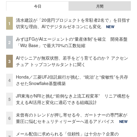
今日
月間
清水建設が「20億円プロジェクトを常駐者2名で」を目指す
1
切実な理由、AIでデジタルゼネコンにも変化
NEW
みずほFGがAIエージェントの“量産体制”を確立 開発基盤
2
「Wiz Base」で最大70%の工数短縮
AIでシニアが無双状態、若手をどう育てるのか？ アクセン
3
チュア トップコンサルタントに聞く
Honda／三菱UFJ信託銀行が挑む、“統治”と“俊敏性”を共存
4
させたSnowflake基盤構築
JR東海がNRIと挑む“前例なき上流工程変革” リニア構想を
5
支えるAI活用と変化に適応できる組織設計
未曾有のトレンドが押し寄せる今、ガートナーの専門家が
6
重圧に悩むセキュリティリーダーへ送るアドバイス
NEW
メール配信に求められる「信頼性」は十分か？企業の
7