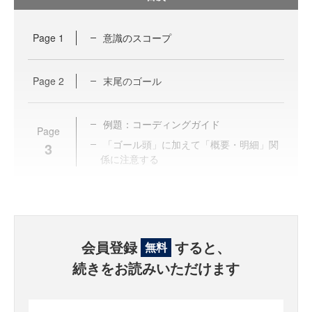
Page
1
意識のスコープ
Page
2
末尾のゴール
例題：コーディングガイド
Page
「ゴール頭」に加えて「概要・明細」関
3
係に注意する
会員登録
すると、
無料
続きをお読みいただけます