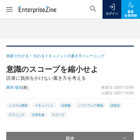
新規
ログイン
会員登録
例題でわかる！ 伝わるドキュメントの書き方トレーニング
意識のスコープを縮小せよ
読者に負担をかけない書き方を考える
開米 瑞浩
[著]
更新日: 2007/12/06
公開日: 2007/10/25
システム開発
ドキュメント
仕様書
ソフトウェア開発
説明文
テクニック
文章作成
スコープ
目次