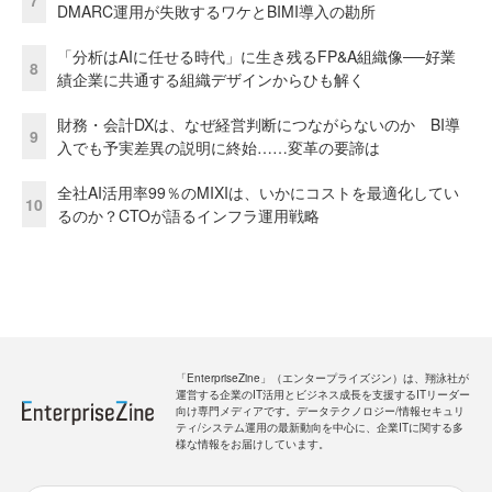
DMARC運用が失敗するワケとBIMI導入の勘所
「分析はAIに任せる時代」に生き残るFP&A組織像──好業
8
績企業に共通する組織デザインからひも解く
財務・会計DXは、なぜ経営判断につながらないのか BI導
9
入でも予実差異の説明に終始……変革の要諦は
全社AI活用率99％のMIXIは、いかにコストを最適化してい
10
るのか？CTOが語るインフラ運用戦略
「EnterpriseZine」（エンタープライズジン）は、翔泳社が
運営する企業のIT活用とビジネス成長を支援するITリーダー
向け専門メディアです。データテクノロジー/情報セキュリ
ティ/システム運用の最新動向を中心に、企業ITに関する多
様な情報をお届けしています。