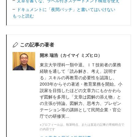
文章を書くな、ラベル付きステートメント構造を使え
ドキュメントに「夜間バッチ」と書いてはいけない
もっと読む
この記事の著者
開米 瑞浩（カイマイ ミズヒロ）
東京大学理科一類中退。ＩＴ技術者の業務
経験を通して「読み解き、考え、説明す
る」スキルの再教育の必要性を認識し、
2003年からその著述・教育業務を開始。小
説家を目指したほどの文章力にもかかわら
ず図解を多用し「文章は図解の添え物」と
の主張が持論。図解力、思考力、プレゼン
テーション等の講師として民間企業・官公
庁での研修実...
※プロフィールは、執筆時点、または直近の記事の寄稿時点で
の内容です