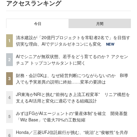
アクセスランキング
今日
月間
清水建設が「20億円プロジェクトを常駐者2名で」を目指す
1
切実な理由、AIでデジタルゼネコンにも変化
NEW
AIでシニアが無双状態、若手をどう育てるのか？ アクセン
2
チュア トップコンサルタントに聞く
財務・会計DXは、なぜ経営判断につながらないのか BI導
3
入でも予実差異の説明に終始……変革の要諦は
JR東海がNRIと挑む“前例なき上流工程変革” リニア構想を
4
支えるAI活用と変化に適応できる組織設計
みずほFGがAIエージェントの“量産体制”を確立 開発基盤
5
「Wiz Base」で最大70%の工数短縮
Honda／三菱UFJ信託銀行が挑む、“統治”と“俊敏性”を共存
6