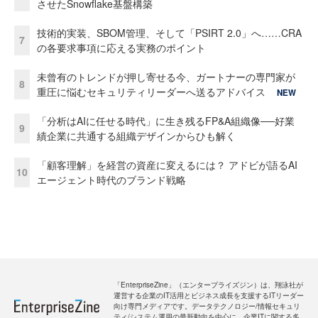
させたSnowflake基盤構築
技術的実装、SBOM管理、そして「PSIRT 2.0」へ……CRA
7
の各要求事項に応える実務のポイント
未曾有のトレンドが押し寄せる今、ガートナーの専門家が
8
重圧に悩むセキュリティリーダーへ送るアドバイス
NEW
「分析はAIに任せる時代」に生き残るFP&A組織像──好業
9
績企業に共通する組織デザインからひも解く
「顧客理解」を経営の資産に変えるには？ アドビが語るAI
10
エージェント時代のブランド戦略
「EnterpriseZine」（エンタープライズジン）は、翔泳社が
運営する企業のIT活用とビジネス成長を支援するITリーダー
向け専門メディアです。データテクノロジー/情報セキュリ
ティ/システム運用の最新動向を中心に、企業ITに関する多