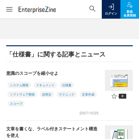
新規
ログイン
会員登録
「仕様書」に関する記事とニュース
意識のスコープを縮小せよ
システム開発
ドキュメント
仕様書
ソフトウェア開発
説明文
テクニック
文章作成
0
スコープ
2007/10/25
文章を書くな、ラベル付きステートメント構造
を使え