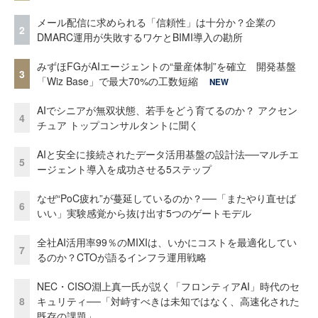
メール配信に求められる「信頼性」は十分か？企業の
2
DMARC運用が失敗するワケとBIMI導入の勘所
みずほFGがAIエージェントの“量産体制”を確立 開発基盤
3
「Wiz Base」で最大70%の工数短縮
NEW
AIでシニアが無双状態、若手をどう育てるのか？ アクセン
4
チュア トップコンサルタントに聞く
AIと安全に接続されたデータ活用基盤の設計法──マルチエ
5
ージェント導入を成功させる5ステップ
なぜ“PoC疲れ”が蔓延しているのか？──「またやり直せば
6
いい」実験感覚から抜け出す5つのゲートモデル
全社AI活用率99％のMIXIは、いかにコストを最適化してい
7
るのか？CTOが語るインフラ運用戦略
NEC・CISO淵上真一氏が説く「フロンティアAI」時代のセ
8
キュリティ──「対峙すべきは未知ではなく、高速化された
既存の課題」