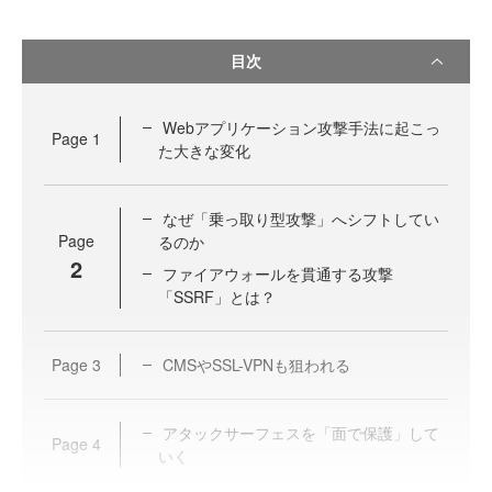
目次
Webアプリケーション攻撃手法に起こっ
Page
1
た大きな変化
なぜ「乗っ取り型攻撃」へシフトしてい
Page
るのか
2
ファイアウォールを貫通する攻撃
「SSRF」とは？
Page
3
CMSやSSL-VPNも狙われる
アタックサーフェスを「面で保護」して
Page
4
いく