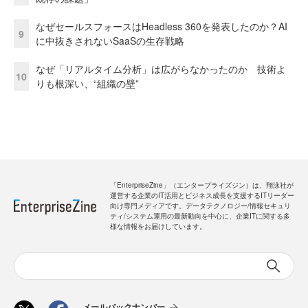
なぜセールスフォースはHeadless 360を発表したのか？AI
9
に中抜きされないSaaSの生存戦略
なぜ「リアルタイム分析」は広がらなかったのか 技術よ
10
りも根深い、“組織の壁”
「EnterpriseZine」（エンタープライズジン）は、翔泳社が
運営する企業のIT活用とビジネス成長を支援するITリーダー
向け専門メディアです。データテクノロジー/情報セキュリ
ティ/システム運用の最新動向を中心に、企業ITに関する多
様な情報をお届けしています。
メールバックナンバー