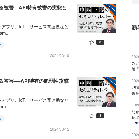
る被害―API特有被害の実態と
アプリ、IoT、サービス間連携など
新
m...
0
ス
2024/03/19
2026
みず
盤「
被害──API特有の脆弱性攻撃
2026
JR
想を
アプリ、IoT、サービス間連携など
2026
m...
なぜ
3
せば
ス
N
2024/03/12
2026