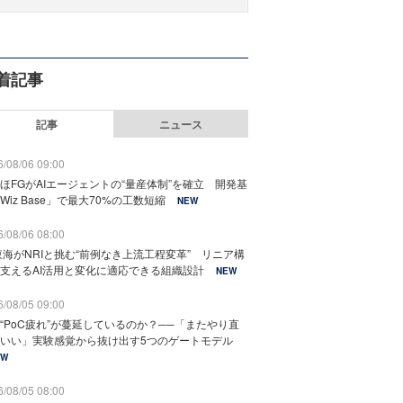
着記事
記事
ニュース
/08/06 09:00
ほFGがAIエージェントの“量産体制”を確立 開発基
Wiz Base」で最大70%の工数短縮
NEW
/08/06 08:00
東海がNRIと挑む“前例なき上流工程変革” リニア構
支えるAI活用と変化に適応できる組織設計
NEW
/08/05 09:00
“PoC疲れ”が蔓延しているのか？──「またやり直
いい」実験感覚から抜け出す5つのゲートモデル
EW
/08/05 08:00