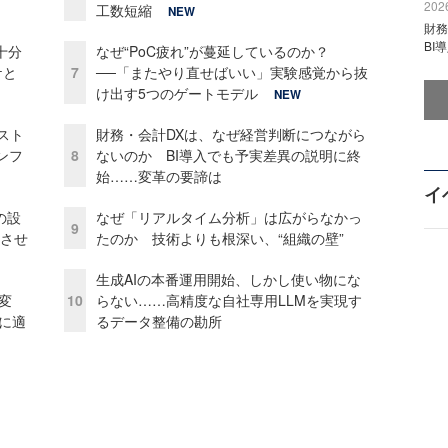
2026
工数短縮
NEW
財
BI
十分
なぜ“PoC疲れ”が蔓延しているのか？
ケと
7
──「またやり直せばいい」実験感覚から抜
け出す5つのゲートモデル
NEW
コスト
財務・会計DXは、なぜ経営判断につながら
ンフ
8
ないのか BI導入でも予実差異の説明に終
始……変革の要諦は
イ
の設
なぜ「リアルタイム分析」は広がらなかっ
9
功させ
たのか 技術よりも根深い、“組織の壁”
生成AIの本番運用開始、しかし使い物にな
変
10
らない……高精度な自社専用LLMを実現す
化に適
るデータ整備の勘所