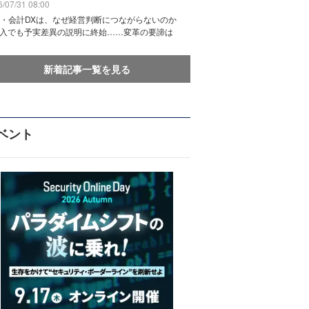
/07/31 08:00
務・会計DXは、なぜ経営判断につながらないのか
導入でも予実差異の説明に終始……変革の要諦は
新着記事一覧を見る
ベント