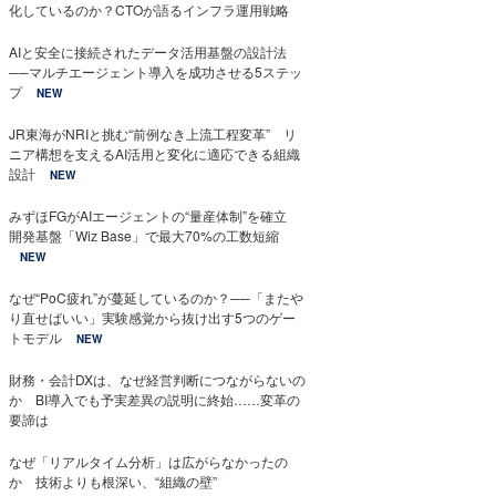
化しているのか？CTOが語るインフラ運用戦略
AIと安全に接続されたデータ活用基盤の設計法
──マルチエージェント導入を成功させる5ステッ
プ
NEW
JR東海がNRIと挑む“前例なき上流工程変革” リ
ニア構想を支えるAI活用と変化に適応できる組織
設計
NEW
みずほFGがAIエージェントの“量産体制”を確立
開発基盤「Wiz Base」で最大70%の工数短縮
NEW
なぜ“PoC疲れ”が蔓延しているのか？──「またや
り直せばいい」実験感覚から抜け出す5つのゲー
トモデル
NEW
財務・会計DXは、なぜ経営判断につながらないの
か BI導入でも予実差異の説明に終始……変革の
要諦は
なぜ「リアルタイム分析」は広がらなかったの
か 技術よりも根深い、“組織の壁”