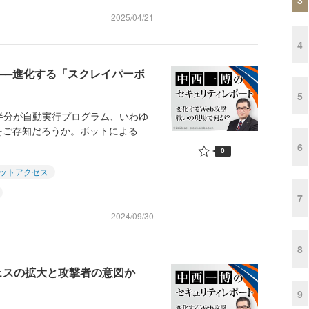
2025/04/21
4
──進化する「スクレイパーボ
5
半分が自動実行プログラム、いわゆ
をご存知だろうか。ボットによる
6
0
ットアクセス
7
2024/09/30
8
ェスの拡大と攻撃者の意図か
9