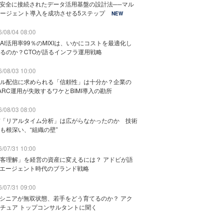
と安全に接続されたデータ活用基盤の設計法──マル
ージェント導入を成功させる5ステップ
NEW
/08/04 08:00
AI活用率99％のMIXIは、いかにコストを最適化し
るのか？CTOが語るインフラ運用戦略
/08/03 10:00
ル配信に求められる「信頼性」は十分か？企業の
ARC運用が失敗するワケとBIMI導入の勘所
/08/03 08:00
「リアルタイム分析」は広がらなかったのか 技術
も根深い、“組織の壁”
/07/31 10:00
客理解」を経営の資産に変えるには？ アドビが語
Iエージェント時代のブランド戦略
/07/31 09:00
でシニアが無双状態、若手をどう育てるのか？ アク
チュア トップコンサルタントに聞く