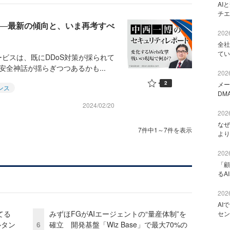
AI
チエ
──最新の傾向と、いま再考すべ
2026
全社
てい
ビスは、既にDDoS対策が採られて
安全神話が揺らぎつつあるかも...
2026
2
メー
ンス
DM
2024/02/20
2026
なぜ
7件中1～7件を表示
より
2026
「顧
るA
2026
AI
てる
みずほFGがAIエージェントの“量産体制”を
セン
ルタン
6
確立 開発基盤「Wiz Base」で最大70%の