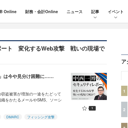
B Online
財務・会計Online
ニュース
記事
イベント
ート 変化するWeb攻撃 戦いの現場で
ア
」は今や見分け困難に……
1
窃盗被害が増加の一途をたどって
織をかたるメールやSMS、ソーシ
1
2
DMARC
フィッシング攻撃
3