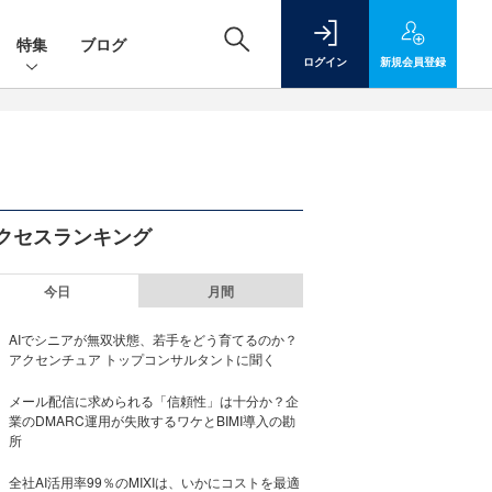
特集
ブログ
ログイン
新規
会員登録
クセスランキング
今日
月間
AIでシニアが無双状態、若手をどう育てるのか？
アクセンチュア トップコンサルタントに聞く
メール配信に求められる「信頼性」は十分か？企
業のDMARC運用が失敗するワケとBIMI導入の勘
所
全社AI活用率99％のMIXIは、いかにコストを最適