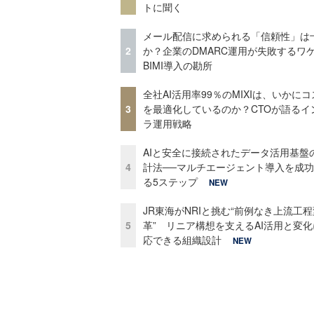
トに聞く
メール配信に求められる「信頼性」は
2
か？企業のDMARC運用が失敗するワ
BIMI導入の勘所
全社AI活用率99％のMIXIは、いかに
3
を最適化しているのか？CTOが語るイ
ラ運用戦略
AIと安全に接続されたデータ活用基盤
4
計法──マルチエージェント導入を成
る5ステップ
NEW
JR東海がNRIと挑む“前例なき上流工程
5
革” リニア構想を支えるAI活用と変
応できる組織設計
NEW