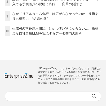
8
入でも予実差異の説明に終始……変革の要諦は
なぜ「リアルタイム分析」は広がらなかったのか 技術よ
9
りも根深い、“組織の壁”
生成AIの本番運用開始、しかし使い物にならない……高精
10
度な自社専用LLMを実現するデータ整備の勘所
「EnterpriseZine」（エンタープライズジン）は、翔泳社が
運営する企業のIT活用とビジネス成長を支援するITリーダー
向け専門メディアです。データテクノロジー/情報セキュリ
ティ/システム運用の最新動向を中心に、企業ITに関する多
様な情報をお届けしています。