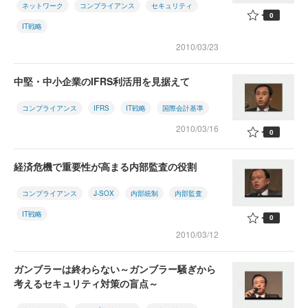
ネットワーク
コンプライアンス
セキュリティ
0
IT戦略
2010/03/23
中堅・中小企業のIFRS利活用を見据えて
コンプライアンス
IFRS
IT戦略
国際会計基準
2010/03/16
0
経済危機で重要性が高まる内部監査の役割
コンプライアンス
J-SOX
内部統制
内部監査
IT戦略
0
2010/03/12
ガンブラーは終わらない～ガンブラー騒ぎから
考えるセキュリティ対策の盲点～