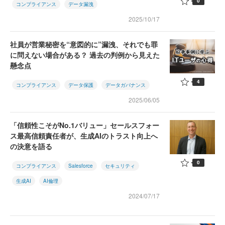
0
コンプライアンス
データ漏洩
2025/10/17
社員が営業秘密を“意図的に”漏洩、それでも罪
に問えない場合がある？ 過去の判例から見えた
懸念点
4
コンプライアンス
データ保護
データガバナンス
2025/06/05
「信頼性こそがNo.1バリュー」セールスフォー
ス最高信頼責任者が、生成AIのトラスト向上へ
の決意を語る
0
コンプライアンス
Salesforce
セキュリティ
生成AI
AI倫理
2024/07/17