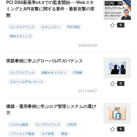
PCI DSS新基準v4.0での監査開始──Webスキ
ミングとAPI攻撃に関する要件・最新攻撃の実
態
0
コンプライアンス
セキュリティ
PCI DSS
Webスキミング
2024/05/22
実践事例に学ぶグローバルITガバナンス
コンプライアンス
情報セキュリティ
IT戦略
グローバルITガバナンス
0
2011/04/07
構築・運用事例に学ぶログ管理システムの選び
方
システム開発
コンプライアンス
J-SOX
0
ソフトウェア開発
ログ管理
事例