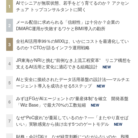
AIでシニアが無双状態、若手をどう育てるのか？ アクセン
1
チュア トップコンサルタントに聞く
メール配信に求められる「信頼性」は十分か？企業の
2
DMARC運用が失敗するワケとBIMI導入の勘所
全社AI活用率99％のMIXIは、いかにコストを最適化してい
3
るのか？CTOが語るインフラ運用戦略
JR東海がNRIと挑む“前例なき上流工程変革” リニア構想を
4
支えるAI活用と変化に適応できる組織設計
NEW
AIと安全に接続されたデータ活用基盤の設計法──マルチエ
5
ージェント導入を成功させる5ステップ
NEW
みずほFGがAIエージェントの“量産体制”を確立 開発基盤
6
「Wiz Base」で最大70%の工数短縮
NEW
なぜ“PoC疲れ”が蔓延しているのか？──「またやり直せば
7
いい」実験感覚から抜け出す5つのゲートモデル
NEW
財務・会計DXは、なぜ経営判断につながらないのか BI導