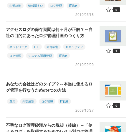
内部統制
情報漏えい
ログ管理
IT戦略
0
2010/03/18
アクセスログの保存期間は何ヶ月が正解？～自
社の目的にあったログ管理計画のつくり方
ネットワーク
ITIL
内部統制
セキュリティ
1
ログ管理
システム運用管理
IT戦略
2010/02/09
あなたの会社はどのタイプ？～本当に使えるロ
グ管理を行なうための4つの方法
運用
内部統制
ログ管理
IT戦略
0
2009/10/27
不毛なログ管理砂漠からの脱却（後編）～「使
えるログ」を取得するためのレベル別ログ管理