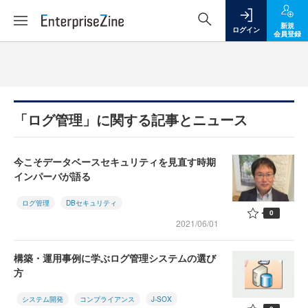
新規
ログイン
会員登録
「ログ管理」に関する記事とニュース
今こそデータベースセキュリティを見直す時期
インパーバが語る
ログ管理
DBセキュリティ
0
2021/06/01
構築・運用事例に学ぶログ管理システムの選び
方
システム開発
コンプライアンス
J-SOX