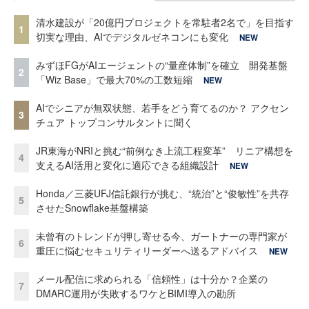
清水建設が「20億円プロジェクトを常駐者2名で」を目指す
1
切実な理由、AIでデジタルゼネコンにも変化
NEW
みずほFGがAIエージェントの“量産体制”を確立 開発基盤
2
「Wiz Base」で最大70%の工数短縮
NEW
AIでシニアが無双状態、若手をどう育てるのか？ アクセン
3
チュア トップコンサルタントに聞く
JR東海がNRIと挑む“前例なき上流工程変革” リニア構想を
4
支えるAI活用と変化に適応できる組織設計
NEW
Honda／三菱UFJ信託銀行が挑む、“統治”と“俊敏性”を共存
5
させたSnowflake基盤構築
未曾有のトレンドが押し寄せる今、ガートナーの専門家が
6
重圧に悩むセキュリティリーダーへ送るアドバイス
NEW
メール配信に求められる「信頼性」は十分か？企業の
7
DMARC運用が失敗するワケとBIMI導入の勘所