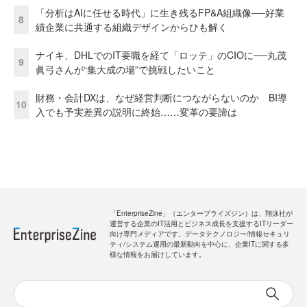
「分析はAIに任せる時代」に生き残るFP&A組織像──好業
8
績企業に共通する組織デザインからひも解く
ナイキ、DHLでのIT要職を経て「ロッテ」のCIOに──丸茂
9
眞弓さんが“集大成の場”で挑戦したいこと
財務・会計DXは、なぜ経営判断につながらないのか BI導
10
入でも予実差異の説明に終始……変革の要諦は
「EnterpriseZine」（エンタープライズジン）は、翔泳社が
運営する企業のIT活用とビジネス成長を支援するITリーダー
向け専門メディアです。データテクノロジー/情報セキュリ
ティ/システム運用の最新動向を中心に、企業ITに関する多
様な情報をお届けしています。