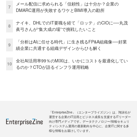
メール配信に求められる「信頼性」は十分か？企業の
7
DMARC運用が失敗するワケとBIMI導入の勘所
ナイキ、DHLでのIT要職を経て「ロッテ」のCIOに──丸茂
8
眞弓さんが“集大成の場”で挑戦したいこと
「分析はAIに任せる時代」に生き残るFP&A組織像──好業
9
績企業に共通する組織デザインからひも解く
全社AI活用率99％のMIXIは、いかにコストを最適化してい
10
るのか？CTOが語るインフラ運用戦略
「EnterpriseZine」（エンタープライズジン）は、翔泳社が
運営する企業のIT活用とビジネス成長を支援するITリーダー
向け専門メディアです。データテクノロジー/情報セキュリ
ティ/システム運用の最新動向を中心に、企業ITに関する多
様な情報をお届けしています。