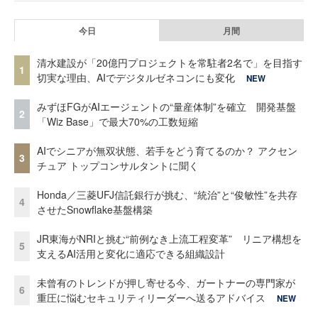
今日
月間
清水建設が「20億円プロジェクトを常駐者2名で」を目指す
1
切実な理由、AIでデジタルゼネコンにも変化
NEW
みずほFGがAIエージェントの“量産体制”を確立 開発基盤
2
「Wiz Base」で最大70%の工数短縮
AIでシニアが無双状態、若手をどう育てるのか？ アクセン
3
チュア トップコンサルタントに聞く
Honda／三菱UFJ信託銀行が挑む、“統治”と“俊敏性”を共存
4
させたSnowflake基盤構築
JR東海がNRIと挑む“前例なき上流工程変革” リニア構想を
5
支えるAI活用と変化に適応できる組織設計
未曾有のトレンドが押し寄せる今、ガートナーの専門家が
6
重圧に悩むセキュリティリーダーへ送るアドバイス
NEW