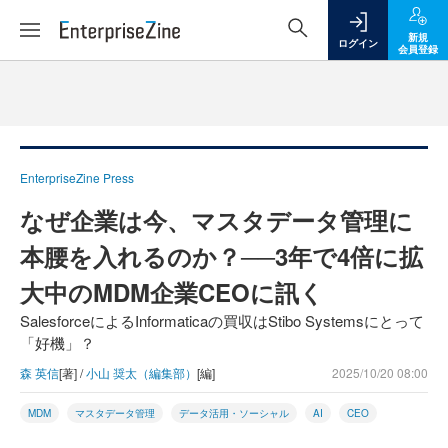
新規
ログイン
会員登録
EnterpriseZine Press
なぜ企業は今、マスタデータ管理に
本腰を入れるのか？──3年で4倍に拡
大中のMDM企業CEOに訊く
SalesforceによるInformaticaの買収はStibo Systemsにとって
「好機」？
森 英信
[著] /
小山 奨太（編集部）
[編]
2025/10/20 08:00
MDM
マスタデータ管理
データ活用・ソーシャル
AI
CEO