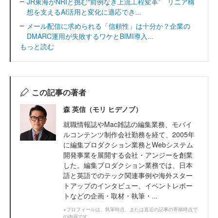
JR東海がNRIと挑む“前例なき上流工程変革” リニア構
想を支えるAI活用と変化に適応でき...
メール配信に求められる「信頼性」は十分か？企業の
DMARC運用が失敗するワケとBIMI導入...
もっと読む
この記事の著者
森 英信（モリ ヒデノブ）
就職情報誌やMac雑誌の編集業務、モバイ
ルコンテンツ制作会社勤務を経て、2005年
に編集プロダクション業務とWebシステム
開発事業を展開する会社・アンジーを創業
した。編集プロダクション業務では、日本
語と英語でのテック関連事例や海外スター
トアップのインタビュー、イベントレポー
トなどの企画・取材・執筆・...
※プロフィールは、執筆時点、または直近の記事の寄稿時点で
の内容です