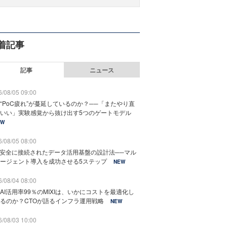
着記事
記事
ニュース
/08/05 09:00
“PoC疲れ”が蔓延しているのか？──「またやり直
いい」実験感覚から抜け出す5つのゲートモデル
EW
/08/05 08:00
と安全に接続されたデータ活用基盤の設計法──マル
ージェント導入を成功させる5ステップ
NEW
/08/04 08:00
AI活用率99％のMIXIは、いかにコストを最適化し
るのか？CTOが語るインフラ運用戦略
NEW
/08/03 10:00