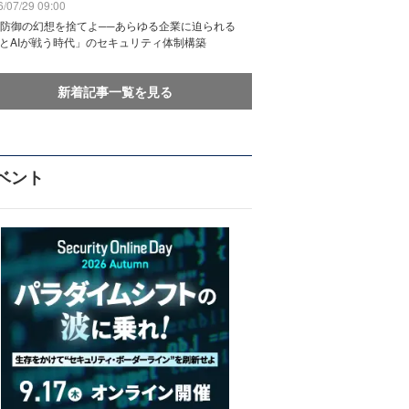
/07/29 09:00
防御の幻想を捨てよ──あらゆる企業に迫られる
IとAIが戦う時代」のセキュリティ体制構築
新着記事一覧を見る
ベント