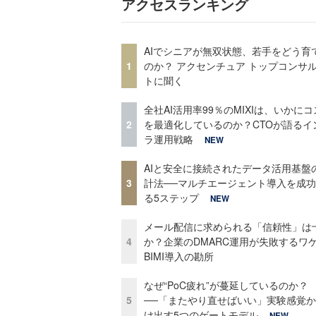
アクセスランキング
AIでシニアが無双状態、若手をどう育
1
のか？ アクセンチュア トップコンサ
トに聞く
全社AI活用率99％のMIXIは、いかに
2
を最適化しているのか？CTOが語るイ
ラ運用戦略
NEW
AIと安全に接続されたデータ活用基盤
3
計法──マルチエージェント導入を成
る5ステップ
NEW
メール配信に求められる「信頼性」は
4
か？企業のDMARC運用が失敗するワ
BIMI導入の勘所
なぜ“PoC疲れ”が蔓延しているのか？
5
──「またやり直せばいい」実験感覚
け出す5つのゲートモデル
NEW