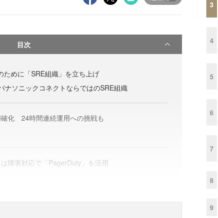
3
4
目次
用のために「SRE組織」を立ち上げ
5
パナソニックコネクトならではのSRE組織
6
明確化 24時間連続運用への挑戦も
7
障害対応で「PagerDuty」を活用
8
9