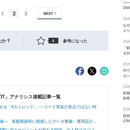
メー
DM
1
2
3
NEXT
2026
なぜ
より
たか？
参考になった
0
2026
「顧
るA
2026
AI
セン
2026
財
IT」アナリシス連載記事一覧
BI
させる「6大トレンド」──コード実装が焦点ではない時
2026
技術
工数削減へ 基盤構築時に痛感したデータ整備・運用設計...
CR
組織図にAIエージェントが加わる時代」の人材マネジメ...