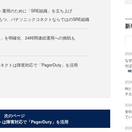
クト運用のために「SRE組織」を立ち上げ
もつ、パナソニックコネクトならではのSRE組織
新
者」を明確化 24時間連続運用への挑戦も
2026
なぜ
クトは障害対応で「PagerDuty」を活用
せば
N
2026
AI
チエ
2026
全社
次のページ
てい
は障害対応で「PagerDuty」を活用
2026