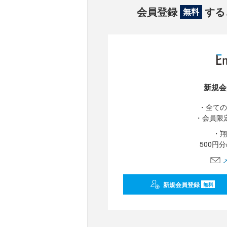
会員登録
する
無料
新規会
・全ての
・会員限
・翔
500円
新規会員登録
無料