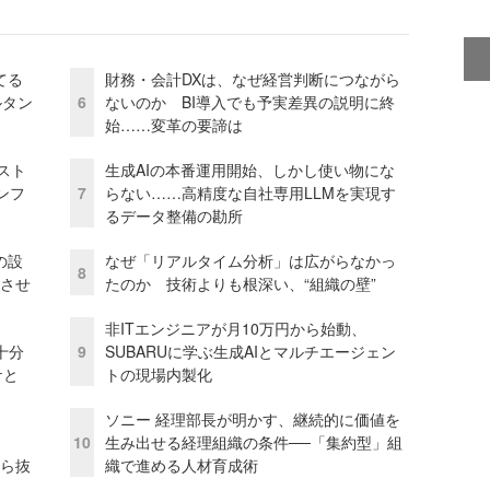
てる
財務・会計DXは、なぜ経営判断につながら
ルタン
6
ないのか BI導入でも予実差異の説明に終
始……変革の要諦は
コスト
生成AIの本番運用開始、しかし使い物にな
ンフ
7
らない……高精度な自社専用LLMを実現す
るデータ整備の勘所
の設
なぜ「リアルタイム分析」は広がらなかっ
8
功させ
たのか 技術よりも根深い、“組織の壁”
非ITエンジニアが月10万円から始動、
十分
9
SUBARUに学ぶ生成AIとマルチエージェン
ケと
トの現場内製化
ソニー 経理部長が明かす、継続的に価値を
10
生み出せる経理組織の条件──「集約型」組
から抜
織で進める人材育成術