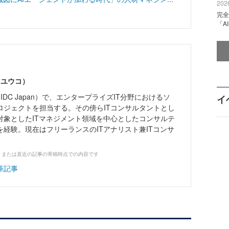
2026
完全
「A
 ユウコ）
IDC Japan）で、エンタープライズIT分野におけるソ
イ
ロジェクトを担当する。その傍らITコンサルタントとし
対象としたITマネジメント領域を中心としたコンサルテ
経験。現在はフリーランスのITアナリスト兼ITコンサ
、または直近の記事の寄稿時点での内容です
筆記事