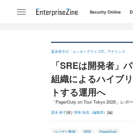
Security Online
D
冨永裕子の「エンタープライズIT」アナリシス
「SREは開発者」
組織によるハイブリ
トする運用へ
「PagerDuty on Tour Tokyo 2026」レポ
冨永 裕子
[著] /
岡本 拓也（編集部）
[編]
ユーザー事例
SRE
PagerDuty