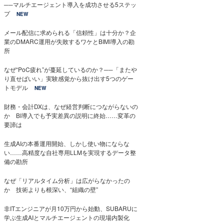
──マルチエージェント導入を成功させる5ステッ
プ
NEW
メール配信に求められる「信頼性」は十分か？企
業のDMARC運用が失敗するワケとBIMI導入の勘
所
なぜ“PoC疲れ”が蔓延しているのか？──「またや
り直せばいい」実験感覚から抜け出す5つのゲー
トモデル
NEW
財務・会計DXは、なぜ経営判断につながらないの
か BI導入でも予実差異の説明に終始……変革の
要諦は
生成AIの本番運用開始、しかし使い物にならな
い……高精度な自社専用LLMを実現するデータ整
備の勘所
なぜ「リアルタイム分析」は広がらなかったの
か 技術よりも根深い、“組織の壁”
非ITエンジニアが月10万円から始動、SUBARUに
学ぶ生成AIとマルチエージェントの現場内製化