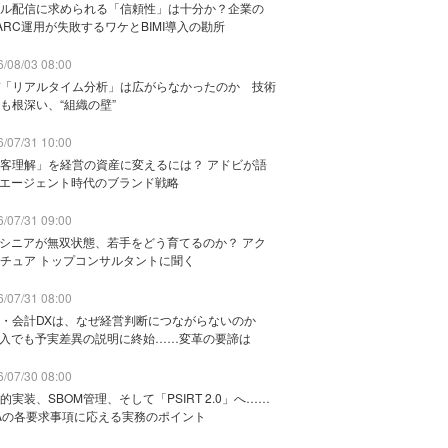
ル配信に求められる「信頼性」は十分か？企業の
ARC運用が失敗するワケとBIMI導入の勘所
/08/03 08:00
「リアルタイム分析」は広がらなかったのか 技術
も根深い、“組織の壁”
/07/31 10:00
客理解」を経営の資産に変えるには？ アドビが語
Iエージェント時代のブランド戦略
/07/31 09:00
でシニアが無双状態、若手をどう育てるのか？ アク
チュア トップコンサルタントに聞く
/07/31 08:00
務・会計DXは、なぜ経営判断につながらないのか
導入でも予実差異の説明に終始……変革の要諦は
/07/30 08:00
的実装、SBOM管理、そして「PSIRT 2.0」へ……
Aの各要求事項に応える実務のポイント