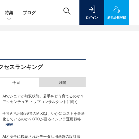
特集
ブログ
ログイン
新規
会員登録
クセスランキング
今日
月間
AIでシニアが無双状態、若手をどう育てるのか？
アクセンチュア トップコンサルタントに聞く
全社AI活用率99％のMIXIは、いかにコストを最適
化しているのか？CTOが語るインフラ運用戦略
NEW
AIと安全に接続されたデータ活用基盤の設計法