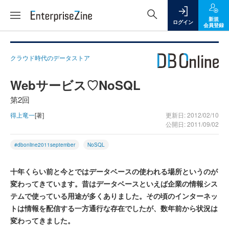
新規
ログイン
会員登録
クラウド時代のデータストア
Webサービス♡NoSQL
第2回
得上竜一
[著]
更新日: 2012/02/10
公開日: 2011/09/02
#dbonline2011september
NoSQL
十年くらい前と今とではデータベースの使われる場所というのが
変わってきています。昔はデータベースといえば企業の情報シス
テムで使っている用途が多くありました。その頃のインターネッ
トは情報を配信する一方通行な存在でしたが、数年前から状況は
変わってきました。