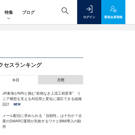
特集
ブログ
ログイン
新規
会員登録
クセスランキング
今日
月間
JR東海がNRIと挑む“前例なき上流工程変革” リ
ニア構想を支えるAI活用と変化に適応できる組織
設計
NEW
メール配信に求められる「信頼性」は十分か？企
業のDMARC運用が失敗するワケとBIMI導入の勘
所