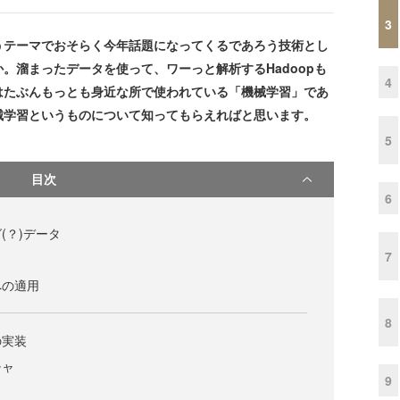
3
うテーマでおそらく今年話題になってくるであろう技術とし
。溜まったデータを使って、ワーっと解析するHadoopも
4
はたぶんもっとも身近な所で使われている「機械学習」であ
械学習というものについて知ってもらえればと思います。
5
目次
6
(？)データ
7
への適用
8
の実装
チャ
9