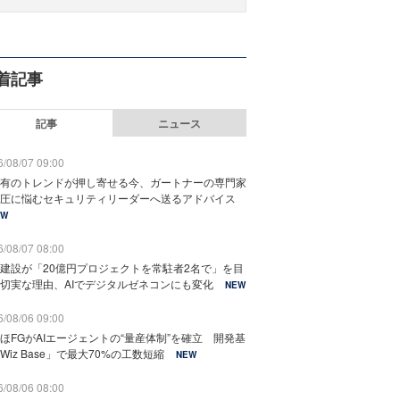
着記事
記事
ニュース
/08/07 09:00
有のトレンドが押し寄せる今、ガートナーの専門家
圧に悩むセキュリティリーダーへ送るアドバイス
EW
/08/07 08:00
建設が「20億円プロジェクトを常駐者2名で」を目
切実な理由、AIでデジタルゼネコンにも変化
NEW
/08/06 09:00
ほFGがAIエージェントの“量産体制”を確立 開発基
Wiz Base」で最大70%の工数短縮
NEW
/08/06 08:00