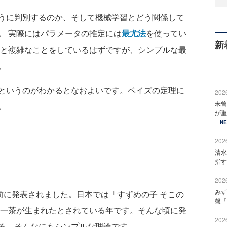
うに判別するのか、そして機械学習とどう関係して
。 実際にはパラメータの推定には
最尤法
を使ってい
新
っと複雑なことをしているはずですが、シンプルな最
。
というのがわかるとなおよいです。ベイズの定理に
2026
未曾
。
が重
N
2026
清水
指す
2026
みず
前に発表されました。日本では「すずめの子 そこの
盤「
林一茶が生まれたとされている年です。そんな頃に発
2026
る、そんなにもシンプルな理論です。