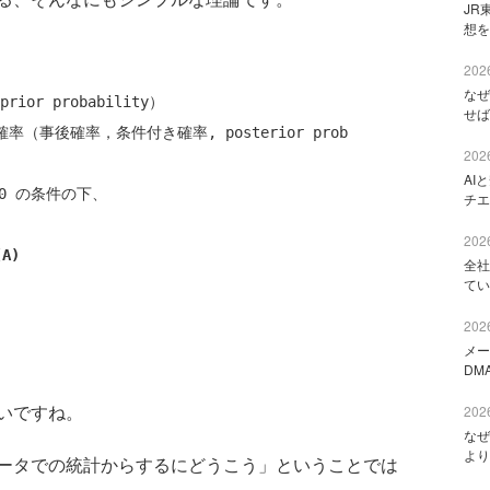
JR
想を
2026
なぜ
or probability）

せば
率（事後確率，条件付き確率, posterior prob

2026
AI
0 の条件の下、

チエ
2026
(A)
全社
てい
2026
メー
DM
いですね。
2026
なぜ
より
ータでの統計からするにどうこう」ということでは