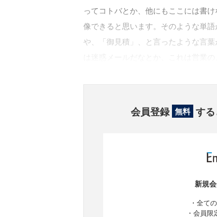
ってコトバとか、他にもここには書け
像できると思います。そのような単語
や、「御見積」、と言ったような言葉
は迷惑メールだなとか、これは営業の
会員登録
する
無料
新規会
・全ての
・会員限