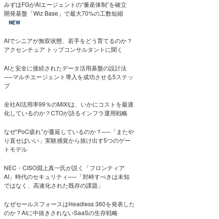
みずほFGがAIエージェントの“量産体制”を確立
開発基盤「Wiz Base」で最大70%の工数短縮
NEW
AIでシニアが無双状態、若手をどう育てるのか？
アクセンチュア トップコンサルタントに聞く
AIと安全に接続されたデータ活用基盤の設計法
──マルチエージェント導入を成功させる5ステッ
プ
全社AI活用率99％のMIXIは、いかにコストを最適
化しているのか？CTOが語るインフラ運用戦略
なぜ“PoC疲れ”が蔓延しているのか？──「またや
り直せばいい」実験感覚から抜け出す5つのゲー
トモデル
NEC・CISO淵上真一氏が説く「フロンティア
AI」時代のセキュリティ──「対峙すべきは未知
ではなく、高速化された既存の課題」
なぜセールスフォースはHeadless 360を発表した
のか？AIに中抜きされないSaaSの生存戦略