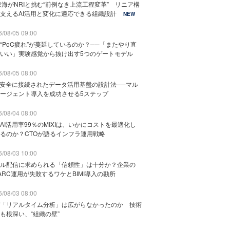
東海がNRIと挑む“前例なき上流工程変革” リニア構
支えるAI活用と変化に適応できる組織設計
NEW
/08/05 09:00
“PoC疲れ”が蔓延しているのか？──「またやり直
いい」実験感覚から抜け出す5つのゲートモデル
/08/05 08:00
と安全に接続されたデータ活用基盤の設計法──マル
ージェント導入を成功させる5ステップ
/08/04 08:00
AI活用率99％のMIXIは、いかにコストを最適化し
るのか？CTOが語るインフラ運用戦略
/08/03 10:00
ル配信に求められる「信頼性」は十分か？企業の
ARC運用が失敗するワケとBIMI導入の勘所
/08/03 08:00
「リアルタイム分析」は広がらなかったのか 技術
も根深い、“組織の壁”