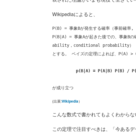
Wikipediaによると、
P(B) = 事象Bが発生する確率（事前確率, pri
P(B|A) = 事象Aが起きた後での、事象Bの確
ability，conditional probability）

とする。 ベイズの定理によれば、P(A) > 
 　p(B|A) = P(A|B) P(B) / P
が成り立つ
(出展:
Wikipedia
）
こんな数式で書かれてもよくわからな
この定理で注目すべきは、「今あるデ