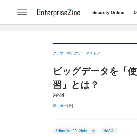
Security Online
D
クラウド時代のデータストア
ビッグデータを「使
習」とは？
第8回
得上竜一
[著]
#dbonline2012february
NoSQL