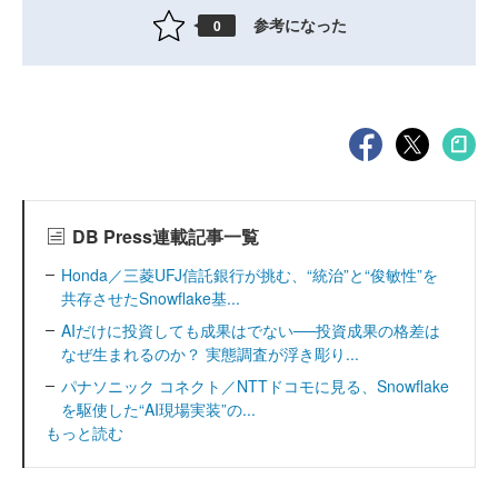
参考になった
0
DB Press連載記事一覧
Honda／三菱UFJ信託銀行が挑む、“統治”と“俊敏性”を
共存させたSnowflake基...
AIだけに投資しても成果はでない──投資成果の格差は
なぜ生まれるのか？ 実態調査が浮き彫り...
パナソニック コネクト／NTTドコモに見る、Snowflake
を駆使した“AI現場実装”の...
もっと読む