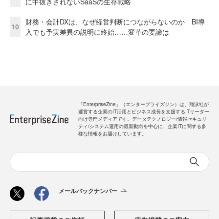
に中抜きされないSaaSの生存戦略
財務・会計DXは、なぜ経営判断につながらないのか BI導
10
入でも予実差異の説明に終始……変革の要諦は
「EnterpriseZine」（エンタープライズジン）は、翔泳社が
運営する企業のIT活用とビジネス成長を支援するITリーダー
向け専門メディアです。データテクノロジー/情報セキュリ
ティ/システム運用の最新動向を中心に、企業ITに関する多
様な情報をお届けしています。
メールバックナンバー