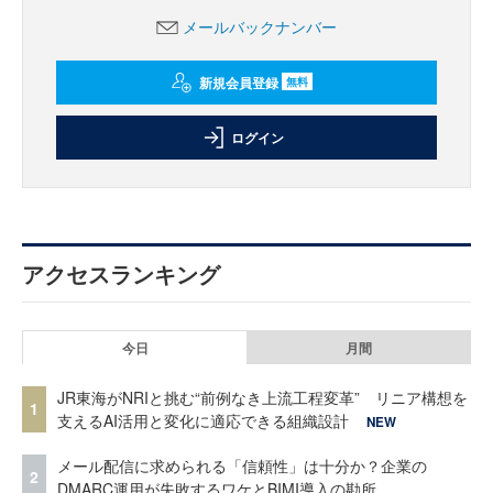
メールバックナンバー
新規会員登録
無料
ログイン
アクセスランキング
今日
月間
JR東海がNRIと挑む“前例なき上流工程変革” リニア構想を
1
支えるAI活用と変化に適応できる組織設計
NEW
メール配信に求められる「信頼性」は十分か？企業の
2
DMARC運用が失敗するワケとBIMI導入の勘所