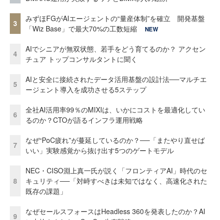
みずほFGがAIエージェントの“量産体制”を確立 開発基盤
3
「Wiz Base」で最大70%の工数短縮
NEW
AIでシニアが無双状態、若手をどう育てるのか？ アクセン
4
チュア トップコンサルタントに聞く
AIと安全に接続されたデータ活用基盤の設計法──マルチエ
5
ージェント導入を成功させる5ステップ
全社AI活用率99％のMIXIは、いかにコストを最適化してい
6
るのか？CTOが語るインフラ運用戦略
なぜ“PoC疲れ”が蔓延しているのか？──「またやり直せば
7
いい」実験感覚から抜け出す5つのゲートモデル
NEC・CISO淵上真一氏が説く「フロンティアAI」時代のセ
8
キュリティ──「対峙すべきは未知ではなく、高速化された
既存の課題」
なぜセールスフォースはHeadless 360を発表したのか？AI
9