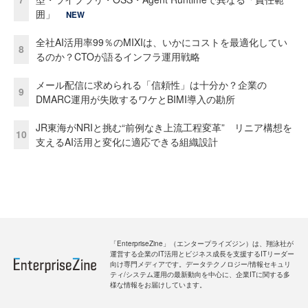
囲」
NEW
全社AI活用率99％のMIXIは、いかにコストを最適化してい
8
るのか？CTOが語るインフラ運用戦略
メール配信に求められる「信頼性」は十分か？企業の
9
DMARC運用が失敗するワケとBIMI導入の勘所
JR東海がNRIと挑む“前例なき上流工程変革” リニア構想を
10
支えるAI活用と変化に適応できる組織設計
「EnterpriseZine」（エンタープライズジン）は、翔泳社が
運営する企業のIT活用とビジネス成長を支援するITリーダー
向け専門メディアです。データテクノロジー/情報セキュリ
ティ/システム運用の最新動向を中心に、企業ITに関する多
様な情報をお届けしています。