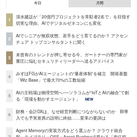
今日
月間
清水建設が「20億円プロジェクトを常駐者2名で」を目指す
1
切実な理由、AIでデジタルゼネコンにも変化
AIでシニアが無双状態、若手をどう育てるのか？ アクセン
2
チュア トップコンサルタントに聞く
未曾有のトレンドが押し寄せる今、ガートナーの専門家が
3
重圧に悩むセキュリティリーダーへ送るアドバイス
みずほFGがAIエージェントの“量産体制”を確立 開発基盤
4
「Wiz Base」で最大70%の工数短縮
AIの主戦場は物理空間へ──ソラコムが“IoTとAIの融合”で創
5
る「現場を動かすエージェント」
NEW
財務・会計DXは、なぜ経営判断につながらないのか BI導
6
入でも予実差異の説明に終始……変革の要諦は
Agent Memoryの実装方式をどう選ぶか？ クラウド統合
7
型・ライブラリ・OSS・Agent Runtimeで異なる「責任範