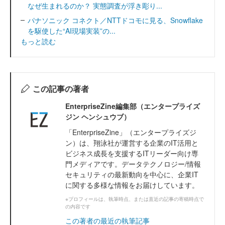
なぜ生まれるのか？ 実態調査が浮き彫り...
パナソニック コネクト／NTTドコモに見る、Snowflake
を駆使した“AI現場実装”の...
もっと読む
この記事の著者
EnterpriseZine編集部（エンタープライズ
ジン ヘンシュウブ）
「EnterpriseZine」（エンタープライズジ
ン）は、翔泳社が運営する企業のIT活用と
ビジネス成長を支援するITリーダー向け専
門メディアです。データテクノロジー/情報
セキュリティの最新動向を中心に、企業IT
に関する多様な情報をお届けしています。
※プロフィールは、執筆時点、または直近の記事の寄稿時点で
の内容です
この著者の最近の執筆記事