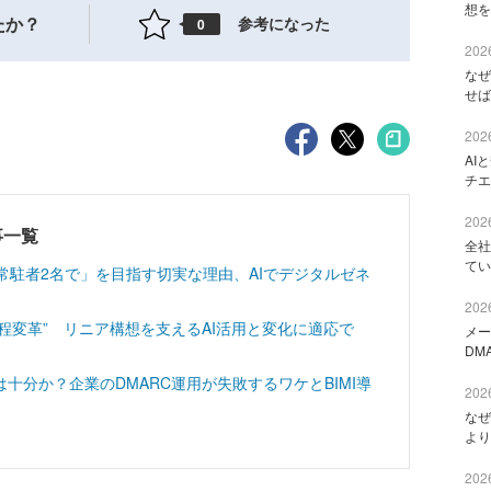
想を
たか？
参考になった
0
2026
なぜ
せば
2026
AI
チエ
2026
記事一覧
全社
てい
常駐者2名で」を目指す切実な理由、AIでデジタルゼネ
2026
工程変革” リニア構想を支えるAI活用と変化に適応で
メー
DM
十分か？企業のDMARC運用が失敗するワケとBIMI導
2026
なぜ
より
2026