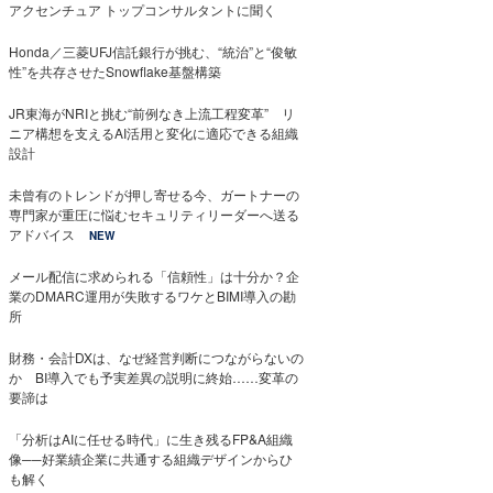
アクセンチュア トップコンサルタントに聞く
Honda／三菱UFJ信託銀行が挑む、“統治”と“俊敏
性”を共存させたSnowflake基盤構築
JR東海がNRIと挑む“前例なき上流工程変革” リ
ニア構想を支えるAI活用と変化に適応できる組織
設計
未曾有のトレンドが押し寄せる今、ガートナーの
専門家が重圧に悩むセキュリティリーダーへ送る
アドバイス
NEW
メール配信に求められる「信頼性」は十分か？企
業のDMARC運用が失敗するワケとBIMI導入の勘
所
財務・会計DXは、なぜ経営判断につながらないの
か BI導入でも予実差異の説明に終始……変革の
要諦は
「分析はAIに任せる時代」に生き残るFP&A組織
像──好業績企業に共通する組織デザインからひ
も解く