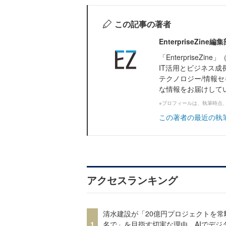
この記事の著者
EnterpriseZi
「Enterprise
IT活用とビジネス成
テクノロジー/情報セ
な情報をお届けして
※プロフィールは、執筆時点
この著者の最近の執
アクセスランキング
清水建設が「20億円プロジェクトを常
1
名で」を目指す切実な理由、AIでデジ