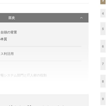
4
目次
5
ス台頭の背景
の本質
6
ネス利活用
7
報システム部門とIT人材の役割
8
9