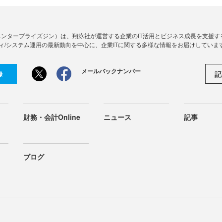
Zine」（エンタープライズジン）は、翔泳社が運営する企業のIT活用とビジネス成長を支
ィ/システム運用の最新動向を中心に、企業ITに関する多様な情報をお届けしていま
メールバックナンバー
記
録
財務・会計Online
ニュース
記事
ブログ