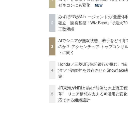
ゼネコンにも変化
NEW
みずほFGがAIエージェントの“量産体制
2
確立 開発基盤「Wiz Base」で最大7
工数短縮
AIでシニアが無双状態、若手をどう育
3
のか？ アクセンチュア トップコンサ
トに聞く
Honda／三菱UFJ信託銀行が挑む、“統
4
治”と“俊敏性”を共存させたSnowflak
築
JR東海がNRIと挑む“前例なき上流工程
5
革” リニア構想を支えるAI活用と変
応できる組織設計