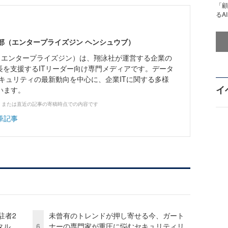
「顧
るA
ne編集部（エンタープライズジン ヘンシュウブ）
Zine」（エンタープライズジン）は、翔泳社が運営する企業の
長を支援するITリーダー向け専門メディアです。データ
キュリティの最新動向を中心に、企業ITに関する多様
イ
います。
、または直近の記事の寄稿時点での内容です
筆記事
駐者2
未曾有のトレンドが押し寄せる今、ガート
タル
6
ナーの専門家が重圧に悩むセキュリティリ