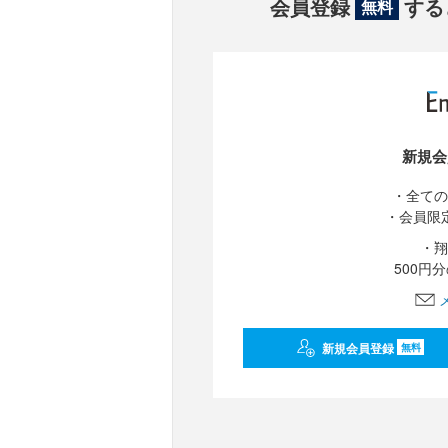
会員登録
する
無料
新規会
・全ての
・会員限
・翔
500円
新規会員登録
無料