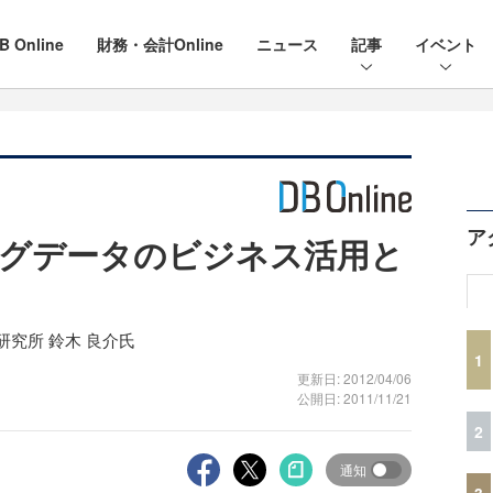
B Online
財務・会計Online
ニュース
記事
イベント
ア
ッグデータのビジネス活用と
研究所 鈴木 良介氏
1
更新日: 2012/04/06
公開日: 2011/11/21
2
通知
3