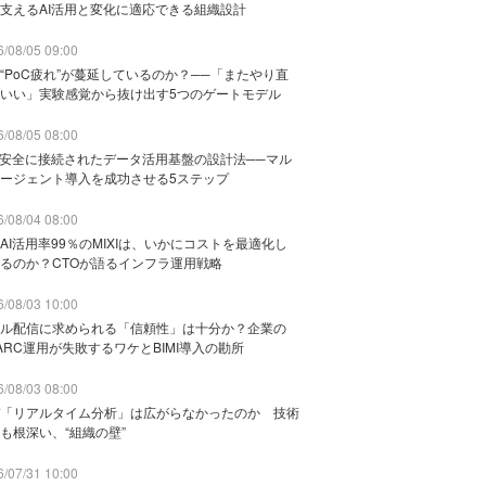
支えるAI活用と変化に適応できる組織設計
/08/05 09:00
“PoC疲れ”が蔓延しているのか？──「またやり直
いい」実験感覚から抜け出す5つのゲートモデル
/08/05 08:00
と安全に接続されたデータ活用基盤の設計法──マル
ージェント導入を成功させる5ステップ
/08/04 08:00
AI活用率99％のMIXIは、いかにコストを最適化し
るのか？CTOが語るインフラ運用戦略
/08/03 10:00
ル配信に求められる「信頼性」は十分か？企業の
ARC運用が失敗するワケとBIMI導入の勘所
/08/03 08:00
「リアルタイム分析」は広がらなかったのか 技術
も根深い、“組織の壁”
/07/31 10:00