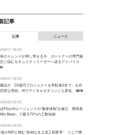
着記事
記事
ニュース
/08/07 09:00
有のトレンドが押し寄せる今、ガートナーの専門家
圧に悩むセキュリティリーダーへ送るアドバイス
EW
/08/07 08:00
建設が「20億円プロジェクトを常駐者2名で」を目
切実な理由、AIでデジタルゼネコンにも変化
NEW
/08/06 09:00
ほFGがAIエージェントの“量産体制”を確立 開発基
Wiz Base」で最大70%の工数短縮
/08/06 08:00
東海がNRIと挑む“前例なき上流工程変革” リニア構