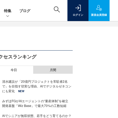
特集
ブログ
ログイン
新規
会員登録
クセスランキング
今日
月間
清水建設が「20億円プロジェクトを常駐者2名
で」を目指す切実な理由、AIでデジタルゼネコン
にも変化
NEW
みずほFGがAIエージェントの“量産体制”を確立
開発基盤「Wiz Base」で最大70%の工数短縮
AIでシニアが無双状態、若手をどう育てるのか？