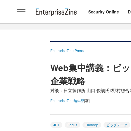
Security Online
D
EnterpriseZine Press
Web集中講義：ビ
企業戦略
対談：日立製作所 山口 俊朗氏☓野村総合
EnterpriseZine編集部
[著]
JP1
Focus
Hadoop
ビッグデータ