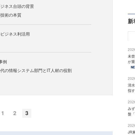
ビジネス台頭の背景
の技術の本質
新
のビジネス利活用
2026
未曾
用事例
が重
N
代の情報システム部門とIT人材の役割
2026
清水
指す
2026
みず
1
2
3
盤「
2026
JR