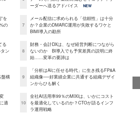
ーダーへ送るアドバイス
NEW
”を
メール配信に求められる「信頼性」は十分
0%の
7
か？企業のDMARC運用が失敗するワケと
BIMI導入の勘所
てる
財務・会計DXは、なぜ経営判断につながら
ルタン
8
ないのか BI導入でも予実差異の説明に終
始……変革の要諦は
「分析はAIに任せる時代」に生き残るFP&A
e基盤構
9
組織像──好業績企業に共通する組織デザイ
ンからひも解く
変
全社AI活用率99％のMIXIは、いかにコスト
化に適
10
を最適化しているのか？CTOが語るインフ
ラ運用戦略