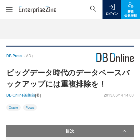
新規
ログイン
会員登録
DB Press
（AD）
ビッグデータ時代のデータベースバ
ックアップには重複排除を！
DB Online編集部
[著]
2013/06/14 14:00
Oracle
Focus
目次