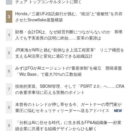
チュア トップコンサルタントに聞く
Honda／三菱UFJ信託銀行が挑む、“統治”と“俊敏性”を共存
3
させたSnowflake基盤構築
財務・会計DXは、なぜ経営判断につながらないのか BI導
4
入でも予実差異の説明に終始……変革の要諦は
JR東海がNRIと挑む“前例なき上流工程変革” リニア構想を
5
支えるAI活用と変化に適応できる組織設計
みずほFGがAIエージェントの“量産体制”を確立 開発基盤
6
「Wiz Base」で最大70%の工数短縮
技術的実装、SBOM管理、そして「PSIRT 2.0」へ……CRA
7
の各要求事項に応える実務のポイント
未曾有のトレンドが押し寄せる今、ガートナーの専門家が
8
重圧に悩むセキュリティリーダーへ送るアドバイス
NEW
「分析はAIに任せる時代」に生き残るFP&A組織像──好業
9
績企業に共通する組織デザインからひも解く