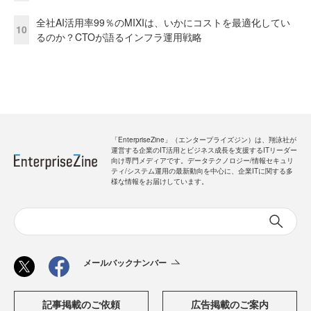
全社AI活用率99％のMIXIは、いかにコストを最適化してい
10
るのか？CTOが語るインフラ運用戦略
「EnterpriseZine」（エンタープライズジン）は、翔泳社が
運営する企業のIT活用とビジネス成長を支援するITリーダー
向け専門メディアです。データテクノロジー/情報セキュリ
ティ/システム運用の最新動向を中心に、企業ITに関する多
様な情報をお届けしています。
メールバックナンバー
記事掲載のご依頼
広告掲載のご案内