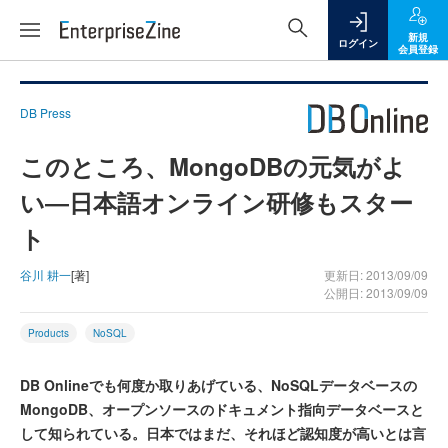
新規
ログイン
会員登録
DB Press
このところ、MongoDBの元気がよ
い―日本語オンライン研修もスター
ト
谷川 耕一
[著]
更新日: 2013/09/09
公開日: 2013/09/09
Products
NoSQL
DB Onlineでも何度か取りあげている、NoSQLデータベースの
MongoDB、オープンソースのドキュメント指向データベースと
して知られている。日本ではまだ、それほど認知度が高いとは言