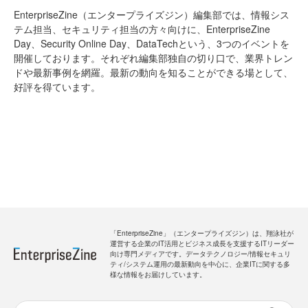
EnterpriseZine（エンタープライズジン）編集部では、情報シス
テム担当、セキュリティ担当の方々向けに、EnterpriseZine
Day、Security Online Day、DataTechという、3つのイベントを
開催しております。それぞれ編集部独自の切り口で、業界トレン
ドや最新事例を網羅。最新の動向を知ることができる場として、
好評を得ています。
「EnterpriseZine」（エンタープライズジン）は、翔泳社が
運営する企業のIT活用とビジネス成長を支援するITリーダー
向け専門メディアです。データテクノロジー/情報セキュリ
ティ/システム運用の最新動向を中心に、企業ITに関する多
様な情報をお届けしています。