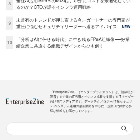
全社AI活用率99％のMIXIは、いかにコストを最適化してい
8
るのか？CTOが語るインフラ運用戦略
未曾有のトレンドが押し寄せる今、ガートナーの専門家が
9
重圧に悩むセキュリティリーダーへ送るアドバイス
NEW
「分析はAIに任せる時代」に生き残るFP&A組織像──好業
10
績企業に共通する組織デザインからひも解く
「EnterpriseZine」（エンタープライズジン）は、翔泳社が
運営する企業のIT活用とビジネス成長を支援するITリーダー
向け専門メディアです。データテクノロジー/情報セキュリ
ティ/システム運用の最新動向を中心に、企業ITに関する多
様な情報をお届けしています。