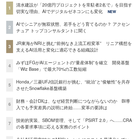
清水建設が「20億円プロジェクトを常駐者2名で」を目指す
1
切実な理由、AIでデジタルゼネコンにも変化
NEW
AIでシニアが無双状態、若手をどう育てるのか？ アクセン
2
チュア トップコンサルタントに聞く
JR東海がNRIと挑む“前例なき上流工程変革” リニア構想を
3
支えるAI活用と変化に適応できる組織設計
みずほFGがAIエージェントの“量産体制”を確立 開発基盤
4
「Wiz Base」で最大70%の工数短縮
Honda／三菱UFJ信託銀行が挑む、“統治”と“俊敏性”を共存
5
させたSnowflake基盤構築
財務・会計DXは、なぜ経営判断につながらないのか BI導
6
入でも予実差異の説明に終始……変革の要諦は
技術的実装、SBOM管理、そして「PSIRT 2.0」へ……CRA
7
の各要求事項に応える実務のポイント