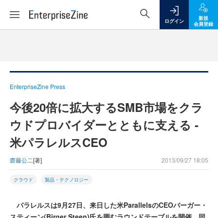
新規
ログイン
会員登録
EnterpriseZine Press
今後20倍に拡大するSMB市場をクラ
ウドプロバイダーとともに支える -
米パラレルスCEO
齋藤公二
[著]
2013/09/27 18:05
クラウド
製品・テクノロジー
パラレルスは9月27日、来日した米ParallelsのCEOバーガー・
スティーン(Birger Steen)氏を囲むラウンドテーブルを開催。同