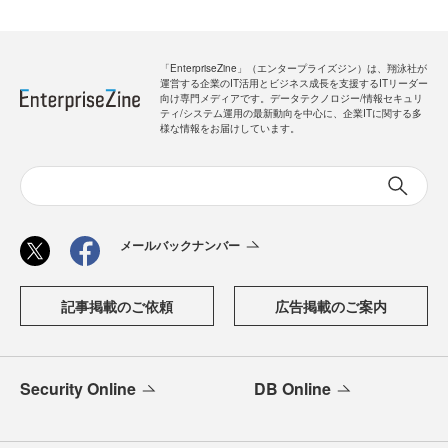
「EnterpriseZine」（エンタープライズジン）は、翔泳社が
運営する企業のIT活用とビジネス成長を支援するITリーダー
向け専門メディアです。データテクノロジー/情報セキュリ
ティ/システム運用の最新動向を中心に、企業ITに関する多
様な情報をお届けしています。
メールバックナンバー
記事掲載のご依頼
広告掲載のご案内
Security Online
DB Online