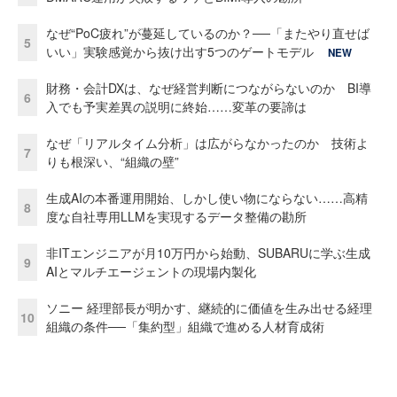
なぜ“PoC疲れ”が蔓延しているのか？──「またやり直せば
5
いい」実験感覚から抜け出す5つのゲートモデル
NEW
財務・会計DXは、なぜ経営判断につながらないのか BI導
6
入でも予実差異の説明に終始……変革の要諦は
なぜ「リアルタイム分析」は広がらなかったのか 技術よ
7
りも根深い、“組織の壁”
生成AIの本番運用開始、しかし使い物にならない……高精
8
度な自社専用LLMを実現するデータ整備の勘所
非ITエンジニアが月10万円から始動、SUBARUに学ぶ生成
9
AIとマルチエージェントの現場内製化
ソニー 経理部長が明かす、継続的に価値を生み出せる経理
10
組織の条件──「集約型」組織で進める人材育成術