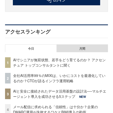
ログイン
アクセスランキング
今日
月間
AIでシニアが無双状態、若手をどう育てるのか？ アクセン
1
チュア トップコンサルタントに聞く
全社AI活用率99％のMIXIは、いかにコストを最適化してい
2
るのか？CTOが語るインフラ運用戦略
AIと安全に接続されたデータ活用基盤の設計法──マルチエ
3
ージェント導入を成功させる5ステップ
NEW
メール配信に求められる「信頼性」は十分か？企業の
4
DMARC運用が失敗するワケとBIMI導入の勘所