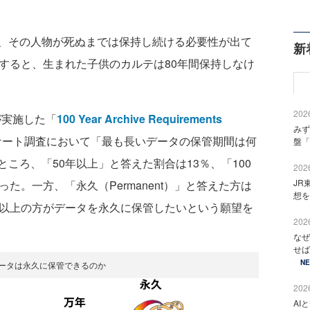
、その人物が死ぬまでは保持し続ける必要性が出て
新
すると、生まれた子供のカルテは80年間保持しなけ
2026
が実施した「
100 Year Archive Requirements
みず
ケート調査において「最も長いデータの保管期間は何
盤「
ころ、「50年以上」と答えた割合は13％、「100
2026
JR
た。一方、「永久（Permanent）」と答えた方は
想を
数以上の方がデータを永久に保管したいという願望を
2026
なぜ
せば
N
 データは永久に保管できるのか
2026
AI