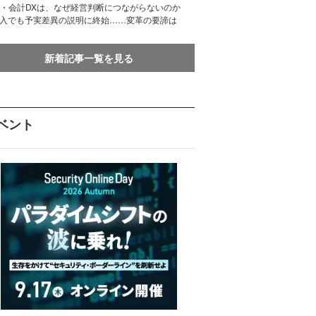
務・会計DXは、なぜ経営判断につながらないのか
導入でも予実差異の説明に終始……変革の要諦は
新着記事一覧を見る
ベント