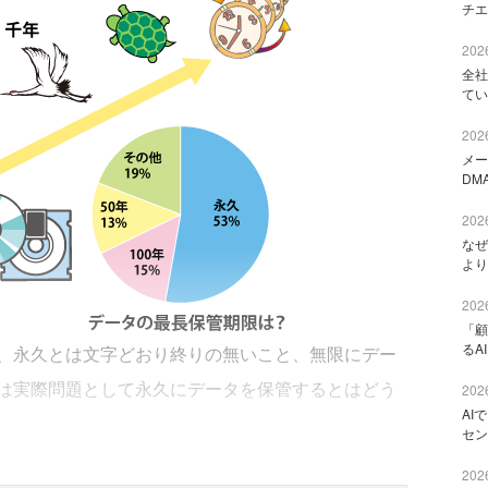
チエ
2026
全社
てい
2026
メー
DM
2026
なぜ
より
2026
「顧
るA
、永久とは文字どおり終りの無いこと、無限にデー
は実際問題として永久にデータを保管するとはどう
2026
AI
セン
2026