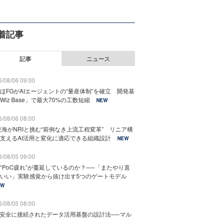
着記事
記事
ニュース
/08/06 09:00
ほFGがAIエージェントの“量産体制”を確立 開発基
Wiz Base」で最大70%の工数短縮
NEW
/08/06 08:00
東海がNRIと挑む“前例なき上流工程変革” リニア構
支えるAI活用と変化に適応できる組織設計
NEW
/08/05 09:00
“PoC疲れ”が蔓延しているのか？──「またやり直
いい」実験感覚から抜け出す5つのゲートモデル
EW
/08/05 08:00
と安全に接続されたデータ活用基盤の設計法──マル