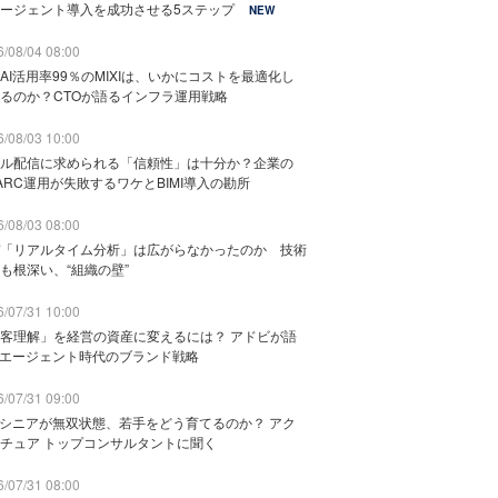
ージェント導入を成功させる5ステップ
NEW
/08/04 08:00
AI活用率99％のMIXIは、いかにコストを最適化し
るのか？CTOが語るインフラ運用戦略
/08/03 10:00
ル配信に求められる「信頼性」は十分か？企業の
ARC運用が失敗するワケとBIMI導入の勘所
/08/03 08:00
「リアルタイム分析」は広がらなかったのか 技術
も根深い、“組織の壁”
/07/31 10:00
客理解」を経営の資産に変えるには？ アドビが語
Iエージェント時代のブランド戦略
/07/31 09:00
でシニアが無双状態、若手をどう育てるのか？ アク
チュア トップコンサルタントに聞く
/07/31 08:00