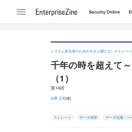
Security Online
D
システム担当者のための今さら聞けないストレージ
千年の時を超えて～
（1）
第14回
佐野 正和
[著]
ストレージ
データ保管
データ活用・ソ