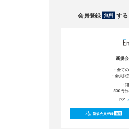
会員登録
する
無料
新規会
・全ての
・会員限
・翔
500円
新規会員登録
無料