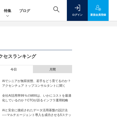
特集
ブログ
ログイン
新規
会員登録
クセスランキング
今日
月間
AIでシニアが無双状態、若手をどう育てるのか？
アクセンチュア トップコンサルタントに聞く
全社AI活用率99％のMIXIは、いかにコストを最適
化しているのか？CTOが語るインフラ運用戦略
AIと安全に接続されたデータ活用基盤の設計法
──マルチエージェント導入を成功させる5ステッ