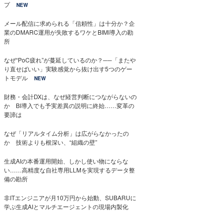
プ
NEW
メール配信に求められる「信頼性」は十分か？企
業のDMARC運用が失敗するワケとBIMI導入の勘
所
なぜ“PoC疲れ”が蔓延しているのか？──「またや
り直せばいい」実験感覚から抜け出す5つのゲー
トモデル
NEW
財務・会計DXは、なぜ経営判断につながらないの
か BI導入でも予実差異の説明に終始……変革の
要諦は
なぜ「リアルタイム分析」は広がらなかったの
か 技術よりも根深い、“組織の壁”
生成AIの本番運用開始、しかし使い物にならな
い……高精度な自社専用LLMを実現するデータ整
備の勘所
非ITエンジニアが月10万円から始動、SUBARUに
学ぶ生成AIとマルチエージェントの現場内製化