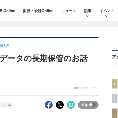
B Online
財務・会計Online
ニュース
記事
イベント
再入門
データの長期保管のお話
ア
1
2008/07/03 11:00
2
ーシャル
通知
3