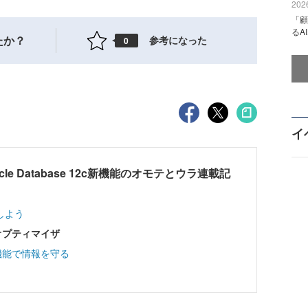
2026
「顧
るA
たか？
参考になった
0
イ
e Database 12c新機能のオモテとウラ連載記
しよう
オプティマイザ
機能で情報を守る