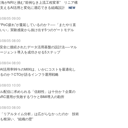
東海がNRIと挑む“前例なき上流工程変革” リニア構
支えるAI活用と変化に適応できる組織設計
NEW
/08/05 09:00
“PoC疲れ”が蔓延しているのか？──「またやり直
いい」実験感覚から抜け出す5つのゲートモデル
/08/05 08:00
と安全に接続されたデータ活用基盤の設計法──マル
ージェント導入を成功させる5ステップ
/08/04 08:00
AI活用率99％のMIXIは、いかにコストを最適化し
るのか？CTOが語るインフラ運用戦略
/08/03 10:00
ル配信に求められる「信頼性」は十分か？企業の
ARC運用が失敗するワケとBIMI導入の勘所
/08/03 08:00
「リアルタイム分析」は広がらなかったのか 技術
も根深い、“組織の壁”