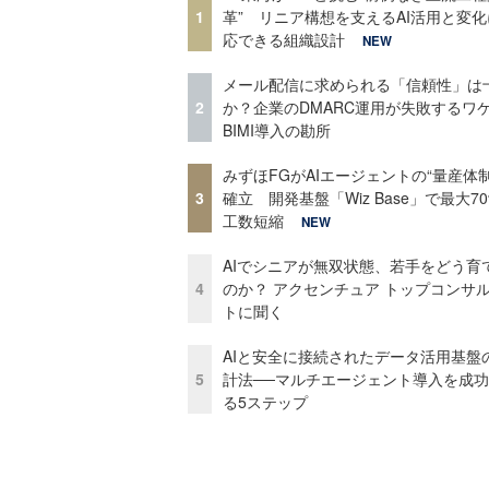
1
革” リニア構想を支えるAI活用と変
応できる組織設計
NEW
メール配信に求められる「信頼性」は
2
か？企業のDMARC運用が失敗するワ
BIMI導入の勘所
みずほFGがAIエージェントの“量産体制
3
確立 開発基盤「Wiz Base」で最大7
工数短縮
NEW
AIでシニアが無双状態、若手をどう育
4
のか？ アクセンチュア トップコンサ
トに聞く
AIと安全に接続されたデータ活用基盤
5
計法──マルチエージェント導入を成
る5ステップ