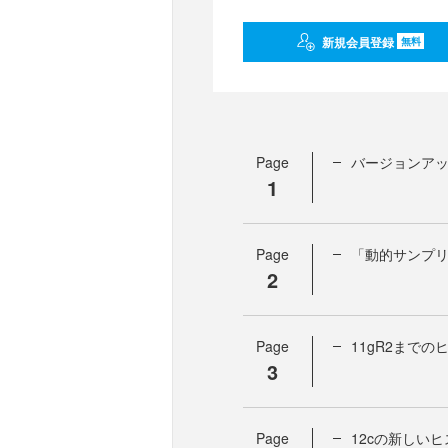
新規会員登録
無料
Page
バージョンア
1
Page
「動的サンプ
2
Page
11gR2までの
3
Page
12cの新しい