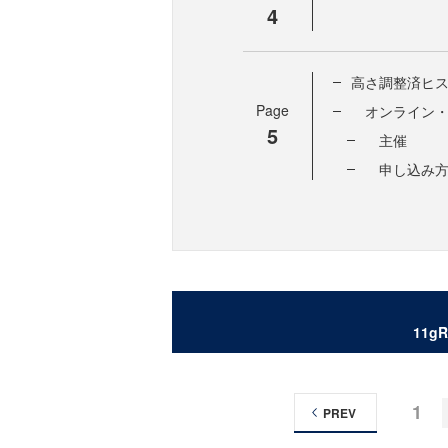
4
高さ調整済ヒス
Page
オンライン・
5
主催
申し込み方
11
1
PREV