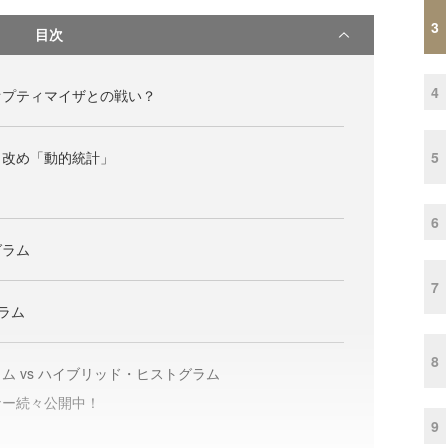
3
目次
4
オプティマイザとの戦い？
5
」改め「動的統計」
6
グラム
7
ラム
8
ム vs ハイブリッド・ヒストグラム
ー続々公開中！
9