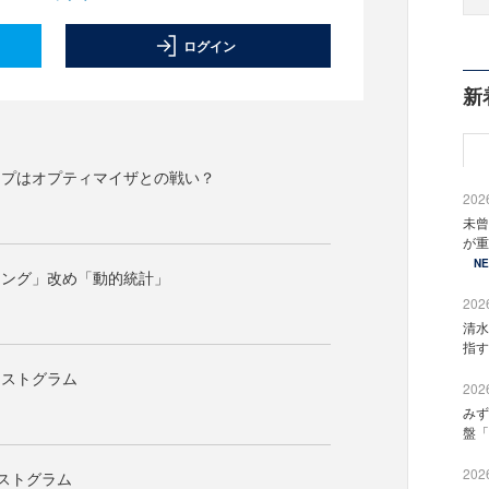
ログイン
新
ップはオプティマイザとの戦い？
2026
未曾
が重
N
リング」改め「動的統計」
2026
清水
指す
ヒストグラム
2026
みず
盤「
2026
ヒストグラム