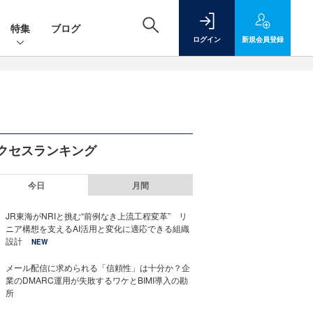
特集
ブログ
ログイン
新規
会員登録
クセスランキング
今日
月間
JR東海がNRIと挑む“前例なき上流工程変革” リ
ニア構想を支えるAI活用と変化に適応できる組織
設計
NEW
メール配信に求められる「信頼性」は十分か？企
業のDMARC運用が失敗するワケとBIMI導入の勘
所