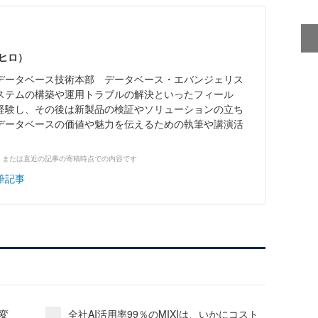
ヒロ）
データベース技術本部 データベース・エバンジェリス
ステムの構築や運用トラブルの解決といったフィール
経験し、その後は新製品の検証やソリューションの立ち
データベースの価値や魅力を伝えるための執筆や講演活
、または直近の記事の寄稿時点での内容です
筆記事
変
全社AI活用率99％のMIXIは、いかにコスト