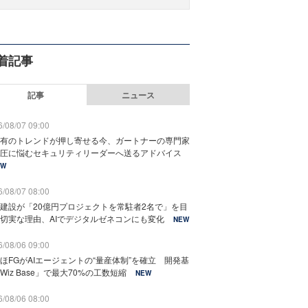
着記事
記事
ニュース
/08/07 09:00
有のトレンドが押し寄せる今、ガートナーの専門家
圧に悩むセキュリティリーダーへ送るアドバイス
EW
/08/07 08:00
建設が「20億円プロジェクトを常駐者2名で」を目
切実な理由、AIでデジタルゼネコンにも変化
NEW
/08/06 09:00
ほFGがAIエージェントの“量産体制”を確立 開発基
Wiz Base」で最大70%の工数短縮
NEW
/08/06 08:00