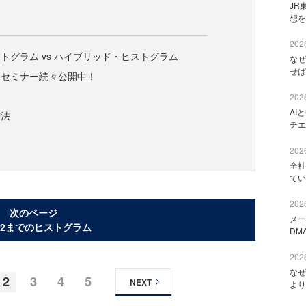
JR
想を
2026
トグラム vs ハイブリッド・ヒストグラム
なぜ
せば
セミナー続々公開中！
2026
AI
法
チエ
2026
全社
てい
2026
次のページ
メー
gR2までのヒストグラム
DM
2026
なぜ
2
3
4
5
NEXT
より