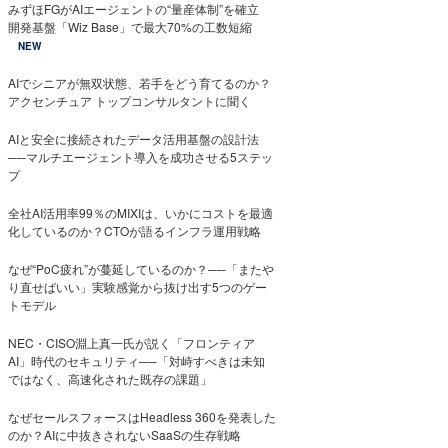
みずほFGがAIエージェントの“量産体制”を確立
開発基盤「Wiz Base」で最大70%の工数短縮
NEW
AIでシニアが無双状態、若手をどう育てるのか？
アクセンチュア トップコンサルタントに聞く
AIと安全に接続されたデータ活用基盤の設計法
──マルチエージェント導入を成功させる5ステッ
プ
全社AI活用率99％のMIXIは、いかにコストを最適
化しているのか？CTOが語るインフラ運用戦略
なぜ“PoC疲れ”が蔓延しているのか？──「またや
り直せばいい」実験感覚から抜け出す5つのゲー
トモデル
NEC・CISO淵上真一氏が説く「フロンティア
AI」時代のセキュリティ──「対峙すべきは未知
ではなく、高速化された既存の課題」
なぜセールスフォースはHeadless 360を発表した
のか？AIに中抜きされないSaaSの生存戦略