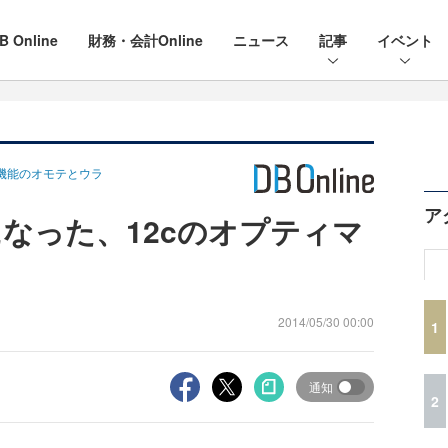
B Online
財務・会計Online
ニュース
記事
イベント
2c新機能のオモテとウラ
ア
なった、12cのオプティマ
2014/05/30 00:00
1
通知
2