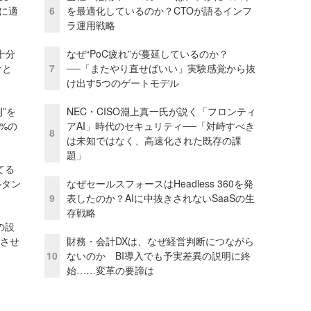
化に適
6
を最適化しているのか？CTOが語るインフ
ラ運用戦略
十分
なぜ“PoC疲れ”が蔓延しているのか？
ケと
7
──「またやり直せばいい」実験感覚から抜
け出す5つのゲートモデル
”を
NEC・CISO淵上真一氏が説く「フロンティ
0%の
アAI」時代のセキュリティ──「対峙すべき
8
は未知ではなく、高速化された既存の課
題」
てる
ルタン
なぜセールスフォースはHeadless 360を発
9
表したのか？AIに中抜きされないSaaSの生
存戦略
の設
功させ
財務・会計DXは、なぜ経営判断につながら
10
ないのか BI導入でも予実差異の説明に終
始……変革の要諦は