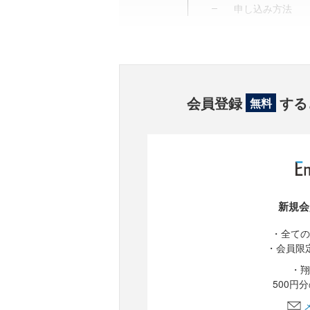
申し込み方法
会員登録
する
無料
新規会
・全ての
・会員限
・翔
500円