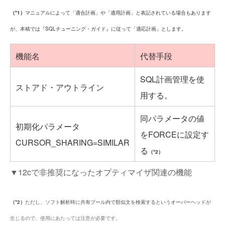
（*1）
マニュアルによって「適合計画」や「適用計画」と表記されている場合もあります
が、本稿では『SQLチューニング・ガイド』に従って「適応計画」とします。
機能名
代替手段
SQL計画管理を使
ストアド・アウトライン
用する。
同パラメータの値
初期化パラメータ
をFORCEに設定す
CURSOR_SHARING=SIMILAR
る
（*2）
▼12cで非推奨になったオプティマイザ関連の機能
（*2）
ただし、ソフト解析時に共有プール内で類似文を検索するというオーバーヘッドが
生じるので、使用にあたっては注意が必要です。