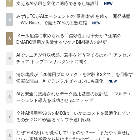
支えるAI活用と変化に適応できる組織設計
NEW
みずほFGがAIエージェントの“量産体制”を確立 開発基盤
2
「Wiz Base」で最大70%の工数短縮
NEW
メール配信に求められる「信頼性」は十分か？企業の
3
DMARC運用が失敗するワケとBIMI導入の勘所
AIでシニアが無双状態、若手をどう育てるのか？ アクセン
4
チュア トップコンサルタントに聞く
清水建設が「20億円プロジェクトを常駐者2名で」を目指す
5
切実な理由、AIでデジタルゼネコンにも変化
NEW
AIと安全に接続されたデータ活用基盤の設計法──マルチエ
6
ージェント導入を成功させる5ステップ
全社AI活用率99％のMIXIは、いかにコストを最適化してい
7
るのか？CTOが語るインフラ運用戦略
なぜ“PoC疲れ”が蔓延しているのか？──「またやり直せば
8
いい」実験感覚から抜け出す5つのゲートモデル