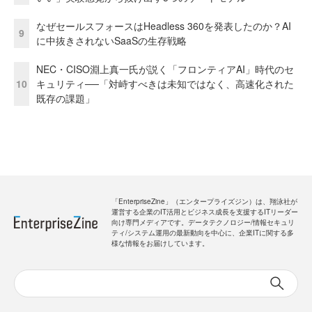
なぜセールスフォースはHeadless 360を発表したのか？AI
9
に中抜きされないSaaSの生存戦略
NEC・CISO淵上真一氏が説く「フロンティアAI」時代のセ
10
キュリティ──「対峙すべきは未知ではなく、高速化された
既存の課題」
「EnterpriseZine」（エンタープライズジン）は、翔泳社が
運営する企業のIT活用とビジネス成長を支援するITリーダー
向け専門メディアです。データテクノロジー/情報セキュリ
ティ/システム運用の最新動向を中心に、企業ITに関する多
様な情報をお届けしています。