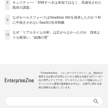
8
キュリティ──「対峙すべきは未知ではなく、高速化された
既存の課題」
なぜセールスフォースはHeadless 360を発表したのか？AI
9
に中抜きされないSaaSの生存戦略
なぜ「リアルタイム分析」は広がらなかったのか 技術よ
10
りも根深い、“組織の壁”
「EnterpriseZine」（エンタープライズジン）は、翔泳社が
運営する企業のIT活用とビジネス成長を支援するITリーダー
向け専門メディアです。データテクノロジー/情報セキュリ
ティ/システム運用の最新動向を中心に、企業ITに関する多
様な情報をお届けしています。