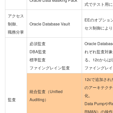
Oracle Data Masking Pack
式でテスト用に
アクセス
EEのオプショ
制御、
Oracle Database Vault
セス制御により
職務分掌
必須監査
Oracle Da
DBA監査
れぞれ監査対象
標準監査
る。12cから
ファイングレイン監査
ファイングレイ
12cで追加さ
のアーキテクチ
統合監査（Unified
化。
監査
Auditing）
Data PumpやR
RMAN）の操