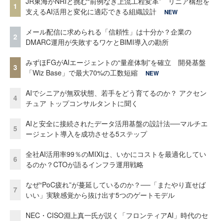
JR東海がNRIと挑む“前例なき上流工程変革” リニア構想を
1
支えるAI活用と変化に適応できる組織設計
NEW
メール配信に求められる「信頼性」は十分か？企業の
2
DMARC運用が失敗するワケとBIMI導入の勘所
みずほFGがAIエージェントの“量産体制”を確立 開発基盤
3
「Wiz Base」で最大70%の工数短縮
NEW
AIでシニアが無双状態、若手をどう育てるのか？ アクセン
4
チュア トップコンサルタントに聞く
AIと安全に接続されたデータ活用基盤の設計法──マルチエ
5
ージェント導入を成功させる5ステップ
全社AI活用率99％のMIXIは、いかにコストを最適化してい
6
るのか？CTOが語るインフラ運用戦略
なぜ“PoC疲れ”が蔓延しているのか？──「またやり直せば
7
いい」実験感覚から抜け出す5つのゲートモデル
NEC・CISO淵上真一氏が説く「フロンティアAI」時代のセ