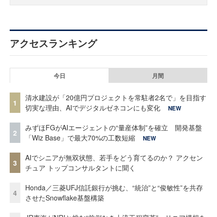
アクセスランキング
今日
月間
清水建設が「20億円プロジェクトを常駐者2名で」を目指す
1
切実な理由、AIでデジタルゼネコンにも変化
NEW
みずほFGがAIエージェントの“量産体制”を確立 開発基盤
2
「Wiz Base」で最大70%の工数短縮
NEW
AIでシニアが無双状態、若手をどう育てるのか？ アクセン
3
チュア トップコンサルタントに聞く
Honda／三菱UFJ信託銀行が挑む、“統治”と“俊敏性”を共存
4
させたSnowflake基盤構築