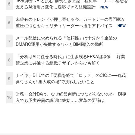
JR東海がNRIと挑む“前例なき上流工程変革” リニア構想を
5
支えるAI活用と変化に適応できる組織設計
NEW
未曾有のトレンドが押し寄せる今、ガートナーの専門家が
6
重圧に悩むセキュリティリーダーへ送るアドバイス
NEW
メール配信に求められる「信頼性」は十分か？企業の
7
DMARC運用が失敗するワケとBIMI導入の勘所
「分析はAIに任せる時代」に生き残るFP&A組織像──好業
8
績企業に共通する組織デザインからひも解く
ナイキ、DHLでのIT要職を経て「ロッテ」のCIOに──丸茂
9
眞弓さんが“集大成の場”で挑戦したいこと
財務・会計DXは、なぜ経営判断につながらないのか BI導
10
入でも予実差異の説明に終始……変革の要諦は