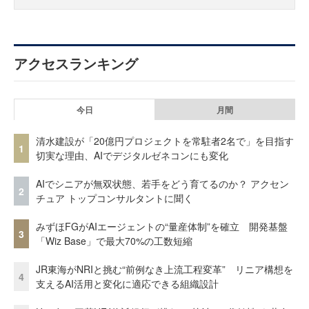
アクセスランキング
今日
月間
清水建設が「20億円プロジェクトを常駐者2名で」を目指す
1
切実な理由、AIでデジタルゼネコンにも変化
AIでシニアが無双状態、若手をどう育てるのか？ アクセン
2
チュア トップコンサルタントに聞く
みずほFGがAIエージェントの“量産体制”を確立 開発基盤
3
「Wiz Base」で最大70%の工数短縮
JR東海がNRIと挑む“前例なき上流工程変革” リニア構想を
4
支えるAI活用と変化に適応できる組織設計