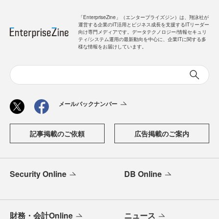
「EnterpriseZine」（エンタープライズジン）は、翔泳社が
運営する企業のIT活用とビジネス成長を支援するITリーダー
向け専門メディアです。データテクノロジー/情報セキュリ
ティ/システム運用の最新動向を中心に、企業ITに関する多
様な情報をお届けしています。
メールバックナンバー
記事掲載のご依頼
広告掲載のご案内
Security Online
DB Online
財務・会計Online
ニュース