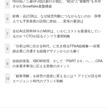
Honda／三菱UFJ信託銀行が挑む、“統治”と“俊敏性”を共存
5
させたSnowflake基盤構築
財務・会計DXは、なぜ経営判断につながらないのか BI導
6
入でも予実差異の説明に終始……変革の要諦は
全社AI活用率99％のMIXIは、いかにコストを最適化してい
7
るのか？CTOが語るインフラ運用戦略
「分析はAIに任せる時代」に生き残るFP&A組織像──好業
8
績企業に共通する組織デザインからひも解く
技術的実装、SBOM管理、そして「PSIRT 2.0」へ……CRA
9
の各要求事項に応える実務のポイント
「顧客理解」を経営の資産に変えるには？ アドビが語るAI
10
エージェント時代のブランド戦略