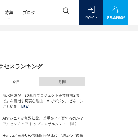
特集
ブログ
ログイン
新規
会員登録
クセスランキング
今日
月間
清水建設が「20億円プロジェクトを常駐者2名
で」を目指す切実な理由、AIでデジタルゼネコン
にも変化
NEW
AIでシニアが無双状態、若手をどう育てるのか？
アクセンチュア トップコンサルタントに聞く
Honda／三菱UFJ信託銀行が挑む、“統治”と“俊敏