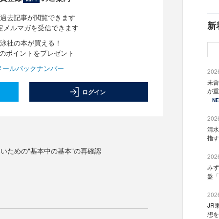
過去記事が閲覧できます
新
定メルマガを受信できます
泳社の本が買える！
分のポイントをプレゼント
メールバックナンバー
2026
未曾
が重
ログイン
N
2026
清水
指す
いための"基本中の基本"の再確認
2026
みず
盤「
2026
JR
想を