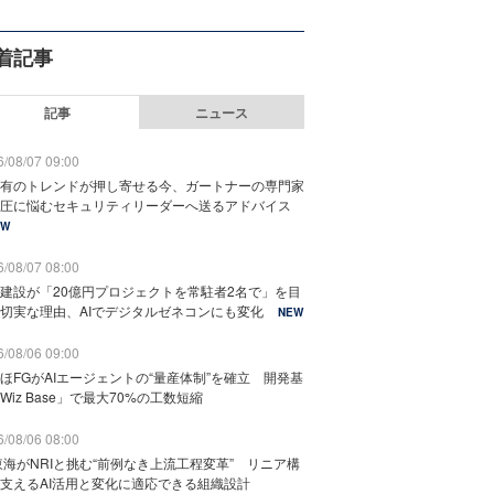
着記事
記事
ニュース
/08/07 09:00
有のトレンドが押し寄せる今、ガートナーの専門家
圧に悩むセキュリティリーダーへ送るアドバイス
EW
/08/07 08:00
建設が「20億円プロジェクトを常駐者2名で」を目
切実な理由、AIでデジタルゼネコンにも変化
NEW
/08/06 09:00
ほFGがAIエージェントの“量産体制”を確立 開発基
Wiz Base」で最大70%の工数短縮
/08/06 08:00
東海がNRIと挑む“前例なき上流工程変革” リニア構
支えるAI活用と変化に適応できる組織設計