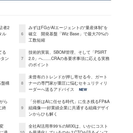
駐者2
みずほFGがAIエージェントの“量産体制”を
タル
6
確立 開発基盤「Wiz Base」で最大70%の
工数短縮
てる
技術的実装、SBOM管理、そして「PSIRT
ルタン
7
2.0」へ……CRAの各要求事項に応える実務
のポイント
未曾有のトレンドが押し寄せる今、ガート
e基盤構
8
ナーの専門家が重圧に悩むセキュリティリ
ーダーへ送るアドバイス
NEW
がら
「分析はAIに任せる時代」に生き残るFP&A
に終
9
組織像──好業績企業に共通する組織デザイ
ンからひも解く
変
全社AI活用率99％のMIXIは、いかにコスト
化に適
10
を最適化しているのか？CTOが語るインフ