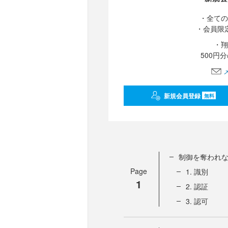
・全ての
・会員限
・翔
500円
新規会員登録
無料
制御を奪われな
Page
1. 識別
1
2. 認証
3. 認可