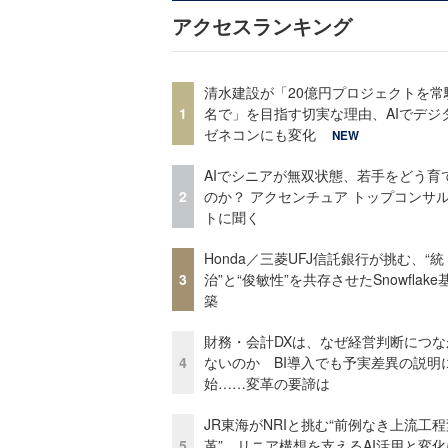
アクセスランキング
清水建設が「20億円プロジェクトを常
1
名で」を目指す切実な理由、AIでデジ
ゼネコンにも変化
NEW
AIでシニアが無双状態、若手をどう育
2
のか？ アクセンチュア トップコンサ
トに聞く
Honda／三菱UFJ信託銀行が挑む、“統
3
治”と“俊敏性”を共存させたSnowflak
築
財務・会計DXは、なぜ経営判断につな
4
ないのか BI導入でも予実差異の説明
始……変革の要諦は
JR東海がNRIと挑む“前例なき上流工程
5
革” リニア構想を支えるAI活用と変