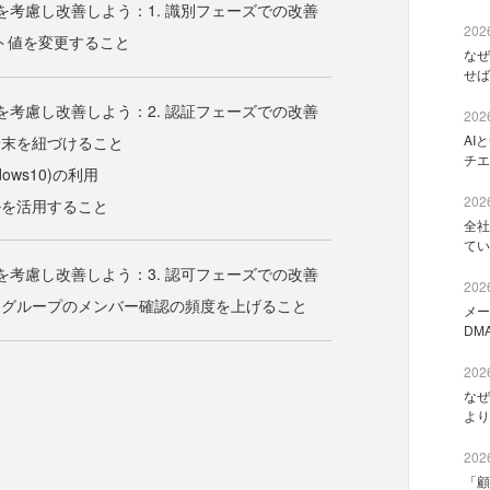
を考慮し改善しよう：1. 識別フェーズでの改善
2026
ト値を変更すること
なぜ
せば
を考慮し改善しよう：2. 認証フェーズでの改善
2026
AI
端末を紐づけること
チエ
dows10)の利用
2026
ルを活用すること
全社
てい
を考慮し改善しよう：3. 認可フェーズでの改善
2026
ィグループのメンバー確認の頻度を上げること
メー
DM
2026
なぜ
より
2026
「顧