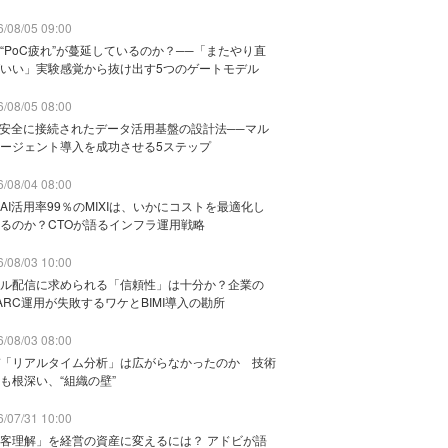
/08/05 09:00
“PoC疲れ”が蔓延しているのか？──「またやり直
いい」実験感覚から抜け出す5つのゲートモデル
/08/05 08:00
と安全に接続されたデータ活用基盤の設計法──マル
ージェント導入を成功させる5ステップ
/08/04 08:00
AI活用率99％のMIXIは、いかにコストを最適化し
るのか？CTOが語るインフラ運用戦略
/08/03 10:00
ル配信に求められる「信頼性」は十分か？企業の
ARC運用が失敗するワケとBIMI導入の勘所
/08/03 08:00
「リアルタイム分析」は広がらなかったのか 技術
も根深い、“組織の壁”
/07/31 10:00
客理解」を経営の資産に変えるには？ アドビが語