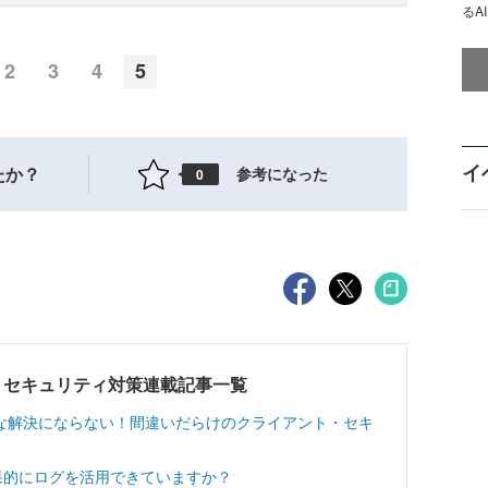
るA
2
3
4
5
イ
たか？
参考になった
0
・セキュリティ対策連載記事一覧
な解決にならない！間違いだらけのクライアント・セキ
果的にログを活用できていますか？