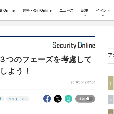
B Online
財務・会計Online
ニュース
記事
イベント
ア
３つのフェーズを考慮して
しよう！
2016/05/19 07:00
1
撃
クライアント
通知
2
3