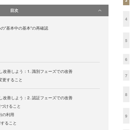
目次
4
の"基本中の基本"の再確認
5
6
し改善しよう：1. 識別フェーズでの改善
7
変更すること
8
し改善しよう：2. 認証フェーズでの改善
紐づけること
10)の利用
9
用すること