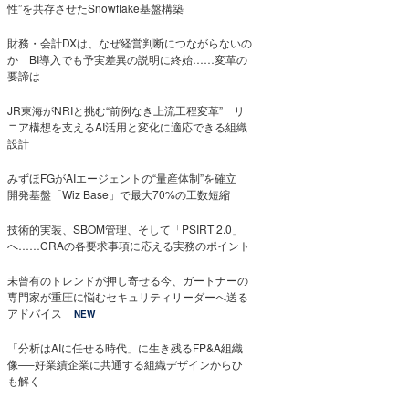
性”を共存させたSnowflake基盤構築
財務・会計DXは、なぜ経営判断につながらないの
か BI導入でも予実差異の説明に終始……変革の
要諦は
JR東海がNRIと挑む“前例なき上流工程変革” リ
ニア構想を支えるAI活用と変化に適応できる組織
設計
みずほFGがAIエージェントの“量産体制”を確立
開発基盤「Wiz Base」で最大70%の工数短縮
技術的実装、SBOM管理、そして「PSIRT 2.0」
へ……CRAの各要求事項に応える実務のポイント
未曾有のトレンドが押し寄せる今、ガートナーの
専門家が重圧に悩むセキュリティリーダーへ送る
アドバイス
NEW
「分析はAIに任せる時代」に生き残るFP&A組織
像──好業績企業に共通する組織デザインからひ
も解く