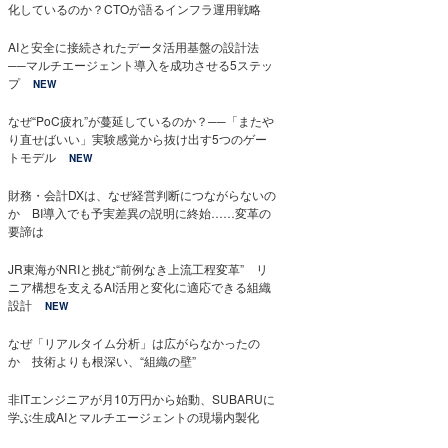
化しているのか？CTOが語るインフラ運用戦略
AIと安全に接続されたデータ活用基盤の設計法
──マルチエージェント導入を成功させる5ステッ
プ
NEW
なぜ“PoC疲れ”が蔓延しているのか？──「またや
り直せばいい」実験感覚から抜け出す5つのゲー
トモデル
NEW
財務・会計DXは、なぜ経営判断につながらないの
か BI導入でも予実差異の説明に終始……変革の
要諦は
JR東海がNRIと挑む“前例なき上流工程変革” リ
ニア構想を支えるAI活用と変化に適応できる組織
設計
NEW
なぜ「リアルタイム分析」は広がらなかったの
か 技術よりも根深い、“組織の壁”
非ITエンジニアが月10万円から始動、SUBARUに
学ぶ生成AIとマルチエージェントの現場内製化