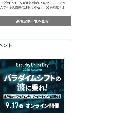
務・会計DXは、なぜ経営判断につながらないのか
導入でも予実差異の説明に終始……変革の要諦は
新着記事一覧を見る
ベント