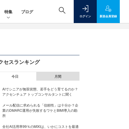
特集
ブログ
ログイン
新規
会員登録
クセスランキング
今日
月間
AIでシニアが無双状態、若手をどう育てるのか？
アクセンチュア トップコンサルタントに聞く
メール配信に求められる「信頼性」は十分か？企
業のDMARC運用が失敗するワケとBIMI導入の勘
所
全社AI活用率99％のMIXIは、いかにコストを最適