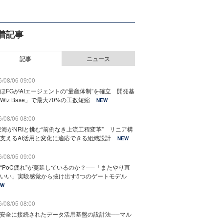
着記事
記事
ニュース
/08/06 09:00
ほFGがAIエージェントの“量産体制”を確立 開発基
Wiz Base」で最大70%の工数短縮
NEW
/08/06 08:00
東海がNRIと挑む“前例なき上流工程変革” リニア構
支えるAI活用と変化に適応できる組織設計
NEW
/08/05 09:00
“PoC疲れ”が蔓延しているのか？──「またやり直
いい」実験感覚から抜け出す5つのゲートモデル
EW
/08/05 08:00
と安全に接続されたデータ活用基盤の設計法──マル