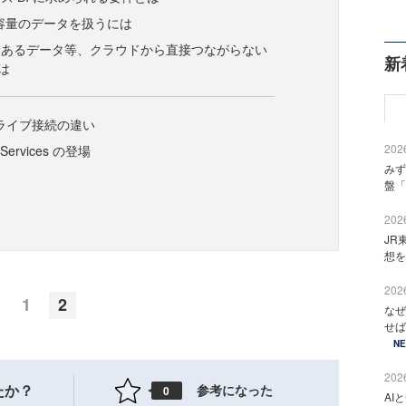
 で大容量のデータを扱うには
にあるデータ等、クラウドから直接つながらない
新
は
ryとライブ接続の違い
2026
s Services の登場
みず
盤「
2026
JR
想を
2026
1
2
なぜ
せば
N
2026
たか？
参考になった
0
AI