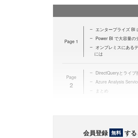
エンタープライズ BI
Power BI で大容
Page
1
オンプレミスにある
には
DirectQueryとラ
Page
Azure Analysis Ser
2
まとめ
会員登録
する
無料