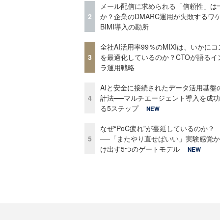
メール配信に求められる「信頼性」は
2
か？企業のDMARC運用が失敗するワ
BIMI導入の勘所
全社AI活用率99％のMIXIは、いかに
3
を最適化しているのか？CTOが語るイ
ラ運用戦略
AIと安全に接続されたデータ活用基盤
4
計法──マルチエージェント導入を成
る5ステップ
NEW
なぜ“PoC疲れ”が蔓延しているのか？
5
──「またやり直せばいい」実験感覚
け出す5つのゲートモデル
NEW