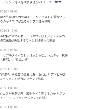
ージェント導入を成功させる5ステップ
NEW
/08/04 08:00
AI活用率99％のMIXIは、いかにコストを最適化し
るのか？CTOが語るインフラ運用戦略
/08/03 10:00
ル配信に求められる「信頼性」は十分か？企業の
ARC運用が失敗するワケとBIMI導入の勘所
/08/03 08:00
「リアルタイム分析」は広がらなかったのか 技術
も根深い、“組織の壁”
/07/31 10:00
客理解」を経営の資産に変えるには？ アドビが語
Iエージェント時代のブランド戦略
/07/31 09:00
でシニアが無双状態、若手をどう育てるのか？ アク
チュア トップコンサルタントに聞く
/07/31 08:00