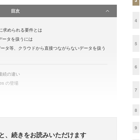
目次
4
 に求められる要件とは
量のデータを扱うには
5
データ等、クラウドから直接つながらないデータを扱う
6
イブ接続の違い
vices の登場
7
8
9
と、
続きをお読みいただけます