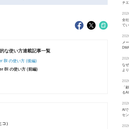
チエ
2026
全社
てい
2026
メー
DM
の効果的な使い方連載記事一覧
2026
BI の使い方 (後編)
なぜ
BI の使い方 (前編)
より
2026
「顧
るA
2026
AI
セン
ヒコ）
2026