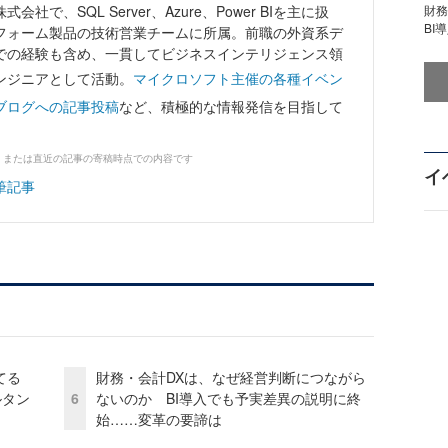
社で、SQL Server、Azure、Power BIを主に扱
財
BI
フォーム製品の技術営業チームに所属。前職の外資系デ
での経験も含め、一貫してビジネスインテリジェンス領
ンジニアとして活動。
マイクロソフト主催の各種イベン
ブログへの記事投稿
など、積極的な情報発信を目指して
、または直近の記事の寄稿時点での内容です
イ
筆記事
てる
財務・会計DXは、なぜ経営判断につながら
ルタン
6
ないのか BI導入でも予実差異の説明に終
始……変革の要諦は