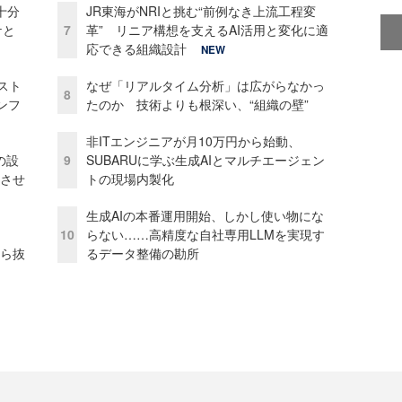
十分
JR東海がNRIと挑む“前例なき上流工程変
ケと
7
革” リニア構想を支えるAI活用と変化に適
応できる組織設計
NEW
コスト
なぜ「リアルタイム分析」は広がらなかっ
8
ンフ
たのか 技術よりも根深い、“組織の壁”
非ITエンジニアが月10万円から始動、
の設
9
SUBARUに学ぶ生成AIとマルチエージェン
功させ
トの現場内製化
生成AIの本番運用開始、しかし使い物にな
10
らない……高精度な自社専用LLMを実現す
から抜
るデータ整備の勘所