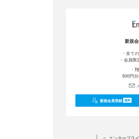
新規会
・全ての
・会員限
・翔
500円
新規会員登録
無料
エンタープライ