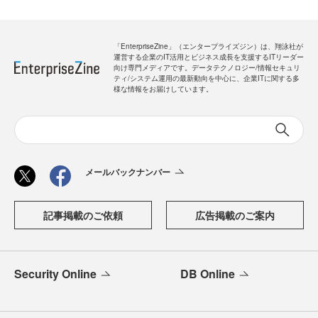
「EnterpriseZine」（エンタープライズジン）は、翔泳社が
運営する企業のIT活用とビジネス成長を支援するITリーダー
向け専門メディアです。データテクノロジー/情報セキュリ
ティ/システム運用の最新動向を中心に、企業ITに関する多
様な情報をお届けしています。
メールバックナンバー
記事掲載のご依頼
広告掲載のご案内
Security Online
DB Online