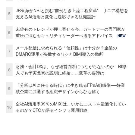
JR東海がNRIと挑む“前例なき上流工程変革” リニア構想を
5
支えるAI活用と変化に適応できる組織設計
未曾有のトレンドが押し寄せる今、ガートナーの専門家が
6
重圧に悩むセキュリティリーダーへ送るアドバイス
NEW
メール配信に求められる「信頼性」は十分か？企業の
7
DMARC運用が失敗するワケとBIMI導入の勘所
財務・会計DXは、なぜ経営判断につながらないのか BI導
8
入でも予実差異の説明に終始……変革の要諦は
「分析はAIに任せる時代」に生き残るFP&A組織像──好業
9
績企業に共通する組織デザインからひも解く
全社AI活用率99％のMIXIは、いかにコストを最適化してい
10
るのか？CTOが語るインフラ運用戦略