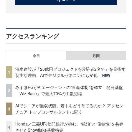
アクセスランキング
今日
月間
清水建設が「20億円プロジェクトを常駐者2名で」を目指す
1
切実な理由、AIでデジタルゼネコンにも変化
NEW
みずほFGがAIエージェントの“量産体制”を確立 開発基盤
2
「Wiz Base」で最大70%の工数短縮
AIでシニアが無双状態、若手をどう育てるのか？ アクセン
3
チュア トップコンサルタントに聞く
Honda／三菱UFJ信託銀行が挑む、“統治”と“俊敏性”を共存
4
させたSnowflake基盤構築