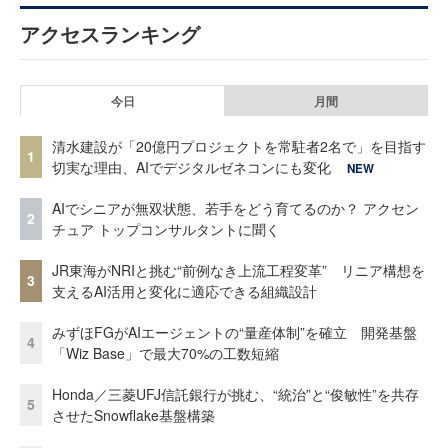
アクセスランキング
今日
月間
清水建設が「20億円プロジェクトを常駐者2名で」を目指す
1
切実な理由、AIでデジタルゼネコンにも変化
NEW
AIでシニアが無双状態、若手をどう育てるのか？ アクセン
2
チュア トップコンサルタントに聞く
JR東海がNRIと挑む“前例なき上流工程変革” リニア構想を
3
支えるAI活用と変化に適応できる組織設計
みずほFGがAIエージェントの“量産体制”を確立 開発基盤
4
「Wiz Base」で最大70%の工数短縮
Honda／三菱UFJ信託銀行が挑む、“統治”と“俊敏性”を共存
5
させたSnowflake基盤構築