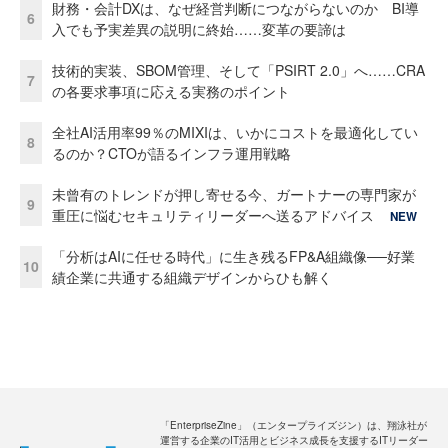
財務・会計DXは、なぜ経営判断につながらないのか BI導
6
入でも予実差異の説明に終始……変革の要諦は
技術的実装、SBOM管理、そして「PSIRT 2.0」へ……CRA
7
の各要求事項に応える実務のポイント
全社AI活用率99％のMIXIは、いかにコストを最適化してい
8
るのか？CTOが語るインフラ運用戦略
未曾有のトレンドが押し寄せる今、ガートナーの専門家が
9
重圧に悩むセキュリティリーダーへ送るアドバイス
NEW
「分析はAIに任せる時代」に生き残るFP&A組織像──好業
10
績企業に共通する組織デザインからひも解く
「EnterpriseZine」（エンタープライズジン）は、翔泳社が
運営する企業のIT活用とビジネス成長を支援するITリーダー