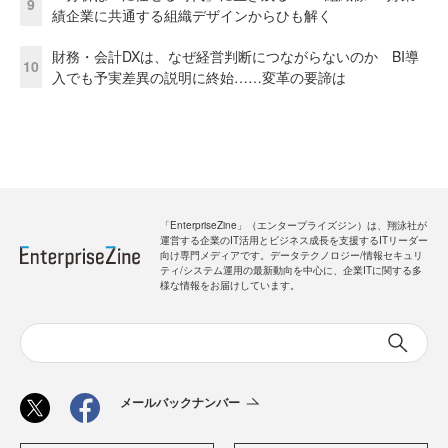
9
績企業に共通する組織デザインからひも解く
財務・会計DXは、なぜ経営判断につながらないのか BI導
10
入でも予実差異の説明に終始……変革の要諦は
「EnterpriseZine」（エンタープライズジン）は、翔泳社が
運営する企業のIT活用とビジネス成長を支援するITリーダー
向け専門メディアです。データテクノロジー/情報セキュリ
ティ/システム運用の最新動向を中心に、企業ITに関する多
様な情報をお届けしています。
メールバックナンバー