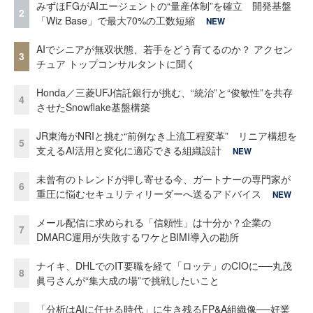
みずほFGがAIエージェントの“量産体制”を確立 開発基盤
2
「Wiz Base」で最大70%の工数短縮
NEW
AIでシニアが無双状態、若手をどう育てるのか？ アクセン
3
チュア トップコンサルタントに聞く
Honda／三菱UFJ信託銀行が挑む、“統治”と“俊敏性”を共存
4
させたSnowflake基盤構築
JR東海がNRIと挑む“前例なき上流工程変革” リニア構想を
5
支えるAI活用と変化に適応できる組織設計
NEW
未曾有のトレンドが押し寄せる今、ガートナーの専門家が
6
重圧に悩むセキュリティリーダーへ送るアドバイス
NEW
メール配信に求められる「信頼性」は十分か？企業の
7
DMARC運用が失敗するワケとBIMI導入の勘所
ナイキ、DHLでのIT要職を経て「ロッテ」のCIOに──丸茂
8
眞弓さんが“集大成の場”で挑戦したいこと
「分析はAIに任せる時代」に生き残るFP&A組織像──好業