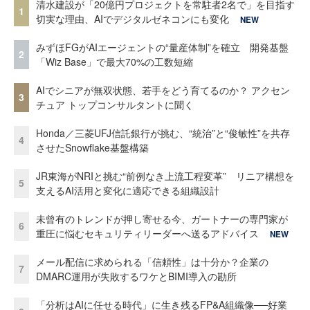
清水建設が「20億円プロジェクトを常駐者2名で」を目指す
1
切実な理由、AIでデジタルゼネコンにも変化
NEW
みずほFGがAIエージェントの“量産体制”を確立 開発基盤
2
「Wiz Base」で最大70%の工数短縮
AIでシニアが無双状態、若手をどう育てるのか？ アクセン
3
チュア トップコンサルタントに聞く
Honda／三菱UFJ信託銀行が挑む、“統治”と“俊敏性”を共存
4
させたSnowflake基盤構築
JR東海がNRIと挑む“前例なき上流工程変革” リニア構想を
5
支えるAI活用と変化に適応できる組織設計
未曾有のトレンドが押し寄せる今、ガートナーの専門家が
6
重圧に悩むセキュリティリーダーへ送るアドバイス
NEW
メール配信に求められる「信頼性」は十分か？企業の
7
DMARC運用が失敗するワケとBIMI導入の勘所
「分析はAIに任せる時代」に生き残るFP&A組織像──好業