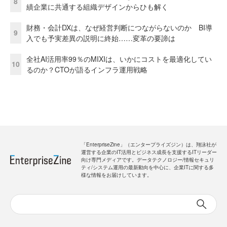
8
績企業に共通する組織デザインからひも解く
財務・会計DXは、なぜ経営判断につながらないのか BI導
9
入でも予実差異の説明に終始……変革の要諦は
全社AI活用率99％のMIXIは、いかにコストを最適化してい
10
るのか？CTOが語るインフラ運用戦略
「EnterpriseZine」（エンタープライズジン）は、翔泳社が
運営する企業のIT活用とビジネス成長を支援するITリーダー
向け専門メディアです。データテクノロジー/情報セキュリ
ティ/システム運用の最新動向を中心に、企業ITに関する多
様な情報をお届けしています。