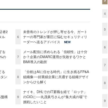
4
5
駐者2
未曾有のトレンドが押し寄せる今、ガート
タル
6
ナーの専門家が重圧に悩むセキュリティリ
ーダーへ送るアドバイス
NEW
6
”を
メール配信に求められる「信頼性」は十分
0%の
7
か？企業のDMARC運用が失敗するワケと
BIMI導入の勘所
7
てる
「分析はAIに任せる時代」に生き残るFP&A
ルタン
8
組織像──好業績企業に共通する組織デザイ
ンからひも解く
8
ナイキ、DHLでのIT要職を経て「ロッテ」
e基盤構
9
のCIOに──丸茂眞弓さんが“集大成の場”で
9
挑戦したいこと