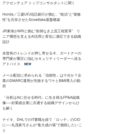
アクセンチュア トップコンサルタントに聞く
Honda／三菱UFJ信託銀行が挑む、“統治”と“俊敏
性”を共存させたSnowflake基盤構築
JR東海がNRIと挑む“前例なき上流工程変革” リ
ニア構想を支えるAI活用と変化に適応できる組織
設計
未曾有のトレンドが押し寄せる今、ガートナーの
専門家が重圧に悩むセキュリティリーダーへ送る
アドバイス
NEW
メール配信に求められる「信頼性」は十分か？企
業のDMARC運用が失敗するワケとBIMI導入の勘
所
「分析はAIに任せる時代」に生き残るFP&A組織
像──好業績企業に共通する組織デザインからひ
も解く
ナイキ、DHLでのIT要職を経て「ロッテ」のCIO
に──丸茂眞弓さんが“集大成の場”で挑戦したいこ
と