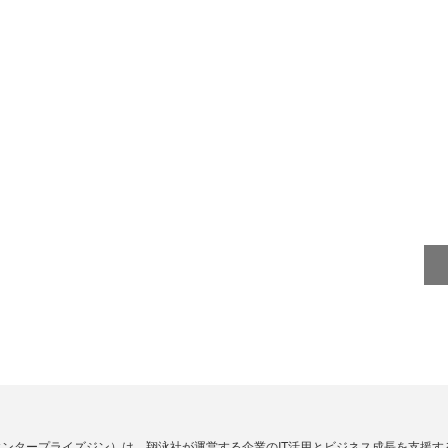
Zine」（エンタープライズジン）は、翔泳社が運営する企業のIT活用とビジネス成長を支