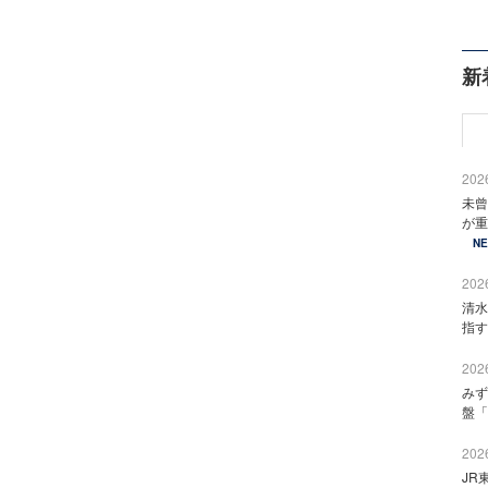
新
2026
未曾
が重
N
2026
清水
指す
2026
みず
盤「
2026
JR