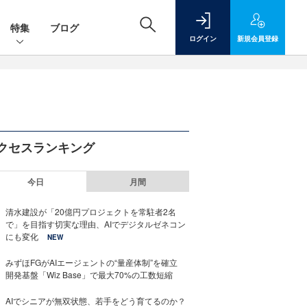
特集
ブログ
ログイン
新規
会員登録
クセスランキング
今日
月間
清水建設が「20億円プロジェクトを常駐者2名
で」を目指す切実な理由、AIでデジタルゼネコン
にも変化
NEW
みずほFGがAIエージェントの“量産体制”を確立
開発基盤「Wiz Base」で最大70%の工数短縮
AIでシニアが無双状態、若手をどう育てるのか？