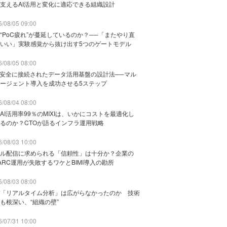
支えるAI活用と変化に適応できる組織設計
/08/05 09:00
“PoC疲れ”が蔓延しているのか？──「またやり直
いい」実験感覚から抜け出す5つのゲートモデル
/08/05 08:00
と安全に接続されたデータ活用基盤の設計法──マル
ージェント導入を成功させる5ステップ
/08/04 08:00
AI活用率99％のMIXIは、いかにコストを最適化し
るのか？CTOが語るインフラ運用戦略
/08/03 10:00
ル配信に求められる「信頼性」は十分か？企業の
ARC運用が失敗するワケとBIMI導入の勘所
/08/03 08:00
「リアルタイム分析」は広がらなかったのか 技術
も根深い、“組織の壁”
/07/31 10:00