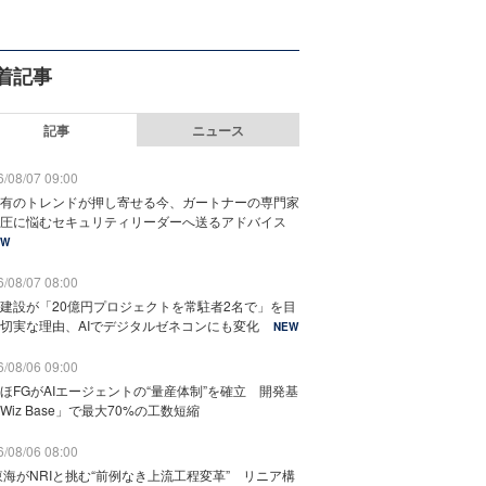
着記事
記事
ニュース
/08/07 09:00
有のトレンドが押し寄せる今、ガートナーの専門家
圧に悩むセキュリティリーダーへ送るアドバイス
EW
/08/07 08:00
建設が「20億円プロジェクトを常駐者2名で」を目
切実な理由、AIでデジタルゼネコンにも変化
NEW
/08/06 09:00
ほFGがAIエージェントの“量産体制”を確立 開発基
Wiz Base」で最大70%の工数短縮
/08/06 08:00
東海がNRIと挑む“前例なき上流工程変革” リニア構