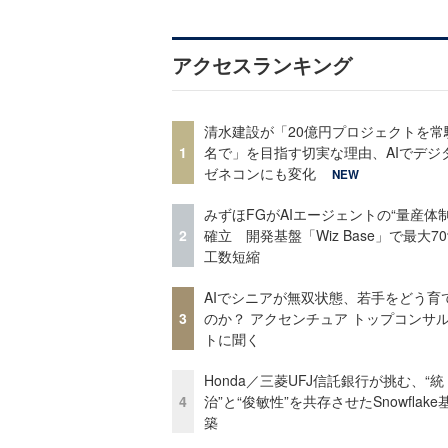
アクセスランキング
清水建設が「20億円プロジェクトを常
1
名で」を目指す切実な理由、AIでデジ
ゼネコンにも変化
NEW
みずほFGがAIエージェントの“量産体制
2
確立 開発基盤「Wiz Base」で最大7
工数短縮
AIでシニアが無双状態、若手をどう育
3
のか？ アクセンチュア トップコンサ
トに聞く
Honda／三菱UFJ信託銀行が挑む、“統
4
治”と“俊敏性”を共存させたSnowflak
築