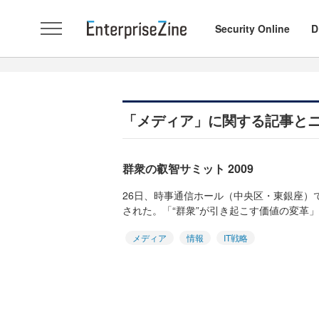
Security Online
D
「メディア」に関する記事と
群衆の叡智サミット 2009
26日、時事通信ホール（中央区・東銀座）で
された。「“群衆”が引き起こす価値の変革」「
メディア
情報
IT戦略