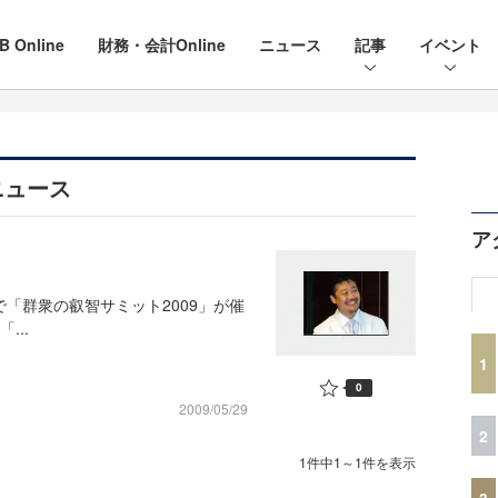
B Online
財務・会計Online
ニュース
記事
イベント
ニュース
ア
「群衆の叡智サミット2009」が催
...
1
0
2009/05/29
2
1件中1～1件を表示
3