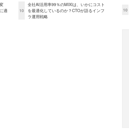
変
全社AI活用率99％のMIXIは、いかにコスト
10
化に適
10
を最適化しているのか？CTOが語るインフ
ラ運用戦略