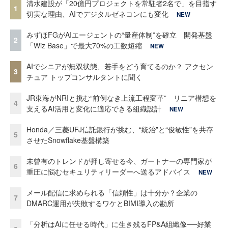
清水建設が「20億円プロジェクトを常駐者2名で」を目指す
1
切実な理由、AIでデジタルゼネコンにも変化
NEW
みずほFGがAIエージェントの“量産体制”を確立 開発基盤
2
「Wiz Base」で最大70%の工数短縮
NEW
AIでシニアが無双状態、若手をどう育てるのか？ アクセン
3
チュア トップコンサルタントに聞く
JR東海がNRIと挑む“前例なき上流工程変革” リニア構想を
4
支えるAI活用と変化に適応できる組織設計
NEW
Honda／三菱UFJ信託銀行が挑む、“統治”と“俊敏性”を共存
5
させたSnowflake基盤構築
未曾有のトレンドが押し寄せる今、ガートナーの専門家が
6
重圧に悩むセキュリティリーダーへ送るアドバイス
NEW
メール配信に求められる「信頼性」は十分か？企業の
7
DMARC運用が失敗するワケとBIMI導入の勘所
「分析はAIに任せる時代」に生き残るFP&A組織像──好業