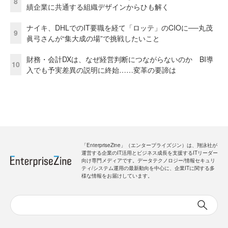
8
績企業に共通する組織デザインからひも解く
ナイキ、DHLでのIT要職を経て「ロッテ」のCIOに──丸茂
9
眞弓さんが“集大成の場”で挑戦したいこと
財務・会計DXは、なぜ経営判断につながらないのか BI導
10
入でも予実差異の説明に終始……変革の要諦は
「EnterpriseZine」（エンタープライズジン）は、翔泳社が
運営する企業のIT活用とビジネス成長を支援するITリーダー
向け専門メディアです。データテクノロジー/情報セキュリ
ティ/システム運用の最新動向を中心に、企業ITに関する多
様な情報をお届けしています。