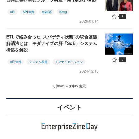
API
API連携
金融DX
Kong
9
2026/01/14
ETLで絡み合った“スパゲティ状態”の統合基盤
解消法とは モダナイズの肝「SoE」システム
構築を解説
2
API連携
システム基盤
モダナイゼーション
2024/12/18
3件中1～3件を表示
イベント