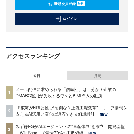
新規会員登録
無料
ログイン
アクセスランキング
今日
月間
メール配信に求められる「信頼性」は十分か？企業の
1
DMARC運用が失敗するワケとBIMI導入の勘所
JR東海がNRIと挑む“前例なき上流工程変革” リニア構想を
2
支えるAI活用と変化に適応できる組織設計
NEW
みずほFGがAIエージェントの“量産体制”を確立 開発基盤
3
「Wiz Base」で最大70%の工数短縮
NEW