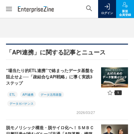
新規
ログイン
会員登録
「API連携」に関する記事とニュース
“場当たり的ETL連携”で絡まったデータ基盤を
阻止せよ──「疎結合なAPI戦略」に導く実践3
ステップ
1
ETL
API連携
データ活用基盤
データガバナンス
2026/03/27
脱モノリシック構造・脱サイロ化へ！ＳＭＢＣ
日興証券が挑むグループ共通「API基盤」構築