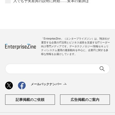
入でも予実差異の説明に終始……変革の要諦は
「EnterpriseZine」（エンタープライズジン）は、翔泳社が
運営する企業のIT活用とビジネス成長を支援するITリーダー
向け専門メディアです。データテクノロジー/情報セキュリ
ティ/システム運用の最新動向を中心に、企業ITに関する多
様な情報をお届けしています。
メールバックナンバー
記事掲載のご依頼
広告掲載のご案内