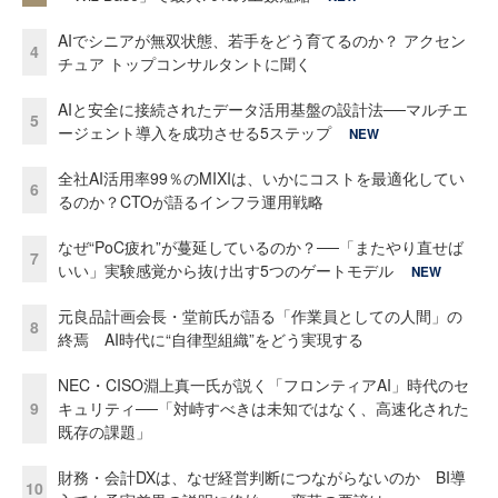
AIでシニアが無双状態、若手をどう育てるのか？ アクセン
4
チュア トップコンサルタントに聞く
AIと安全に接続されたデータ活用基盤の設計法──マルチエ
5
ージェント導入を成功させる5ステップ
NEW
全社AI活用率99％のMIXIは、いかにコストを最適化してい
6
るのか？CTOが語るインフラ運用戦略
なぜ“PoC疲れ”が蔓延しているのか？──「またやり直せば
7
いい」実験感覚から抜け出す5つのゲートモデル
NEW
元良品計画会長・堂前氏が語る「作業員としての人間」の
8
終焉 AI時代に“自律型組織”をどう実現する
NEC・CISO淵上真一氏が説く「フロンティアAI」時代のセ
9
キュリティ──「対峙すべきは未知ではなく、高速化された
既存の課題」
財務・会計DXは、なぜ経営判断につながらないのか BI導
10